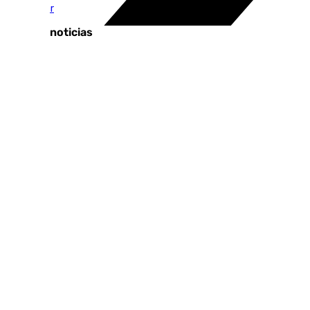
Almuñécar
Últimas noticias