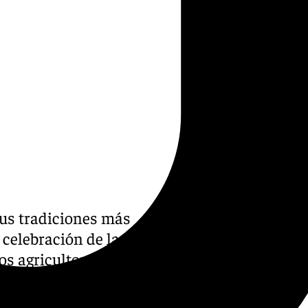
us tradiciones más
 celebración de la XVIII
os agricultores. Decenas de
ado al Santo desde la Iglesia
n Torrecuevas, en una jornada