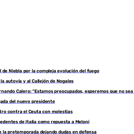
l de Niebla por la compleja evolución del fuego
a autovía y al Callejón de Nogales
Fernando Calero: “Estamos preocupados, esperemos que no sea
egada del nuevo presidente
tro contra el Ceuta con molestias
edentes de Italia como repuesta a Meloni
de la pretemporada dejando dudas en defensa