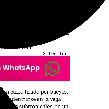
stivo.
 honor a San Isidro
el cortejo romero. Un total
una romería que, edición tras
 de las celebraciones
era sexitana.
X-twitter
 un carro tirado por bueyes,
sta adentrarse en la vega
cultivos subtropicales, en un