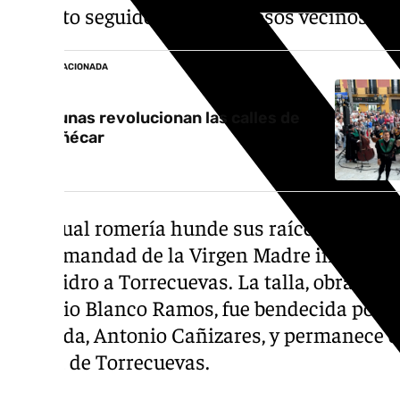
trayecto seguido por numerosos vecinos y vi
NOTICIA RELACIONADA
Las tunas revolucionan las calles de
Almuñécar
La actual romería hunde sus raíces a finale
la Hermandad de la Virgen Madre impulsó l
San Isidro a Torrecuevas. La talla, obra del 
Antonio Blanco Ramos, fue bendecida por e
Granada, Antonio Cañizares, y permanece du
iglesia de Torrecuevas.