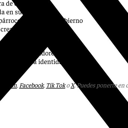
a de cedro y de
a en su interior un
párroco, la Junta de Gobierno
 creación.
n continuado disfrutando de
ón de los labradores,
a parte de la identidad
tagram
,
Facebook
,
Tik Tok
o
X
. Puedes ponerte en 