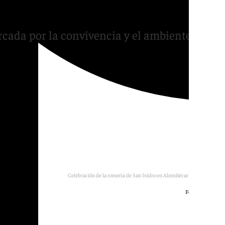
cada por la convivencia y el ambiente
Celebración de la romería de San Isidro en Almuñécar este domingo.
Foto: F. Callejón