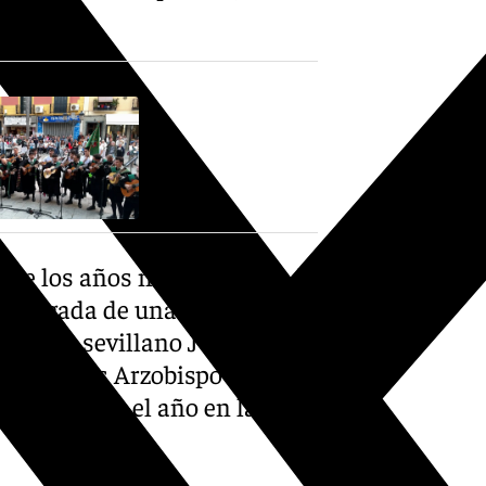
sitantes.
s de los años noventa, cuando
a llegada de una imagen de
escultor sevillano Juan
l entonces Arzobispo de
rante todo el año en la