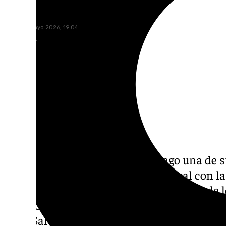
Fernando Callejón
lunes, 11 mayo 2026, 19:04
Compartir:
Almuñécar ha vivido este domingo una de s
arraigadas del calendario primaveral con la
Romería de San Isidro Labrador, patrón de l
romeros, caballistas y vecinos han acompañ
de El Salvador, en el P-4, hasta su ermita e