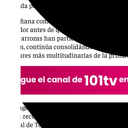
marcada por la convivencia y el ambiente fe
La mañana comenzaba con la Santa Misa en
Labrador antes de que se pusiera en marcha 
de 14 carrozas han participado este año en 
edición, continúa consolidándose como una
populares más multitudinarias de la primav
La imagen de San Isidro abría la comitiva en
que ha recorrido las calles de Almuñécar ha
tropical de Torrecuevas entre chirimoyos y 