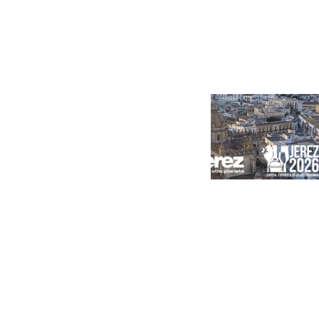
Portada
Andalucía
Sevilla
Málaga
Granada