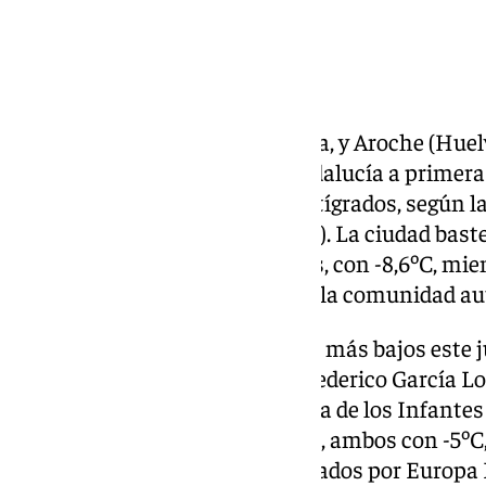
Baza
, en la provincia de Granada, y Aroche (Huel
temperaturas más bajas de Andalucía a primera
jueves con -6,4 y -5,1 grados centígrados, según 
Estatal de Meteorología (Aemet). La ciudad bast
andaluza este pasado miércoles, con -8,6ºC, mien
segundo municipio más frío en la comunidad au
Dentro de los cinco marcadores más bajos este j
granadina, está el Aeropuerto Federico García Lo
junto con el municipio de Puebla de los Infantes (
Nevada, en Monachil (Granada), ambos con -5ºC,
pasadas las 9,30 horas, consultados por Europa 