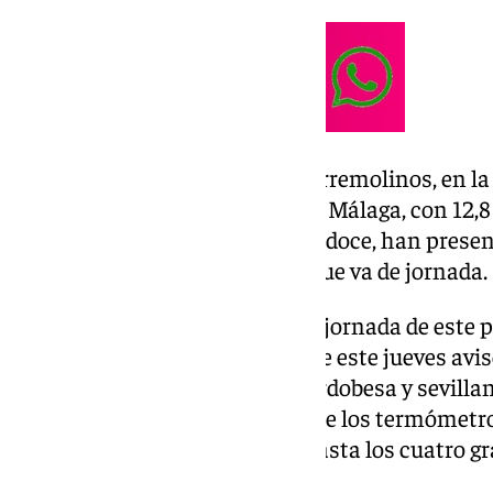
Adra, en Almería, con 13,7ºC; Torremolinos, en la
de Gata, con 12,9ºC; el Puerto de Málaga, con 12,
en la provincia almeriense, con doce, han presen
temperaturas más altas en lo que va de jornada.
La
Aemet
activaba al final de la jornada de este
primeras horas de la mañana de este jueves avis
las comarcas de la Campiña cordobesa y sevillan
Guadix y Baza en Granada donde los termómetro
desplomaran hasta alcanzar hasta los cuatro gr