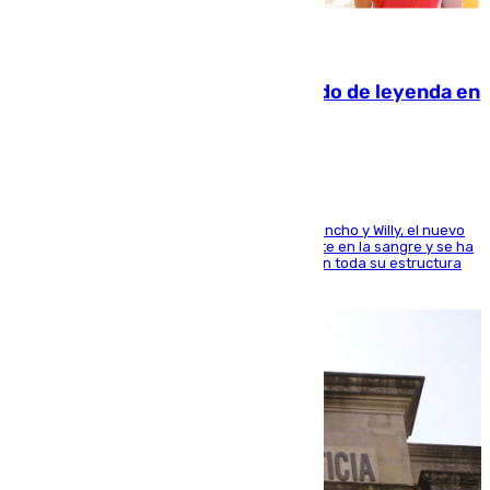
06.08.2026
La familia Hernangómez: un legado de leyenda en
el mundo del baloncesto
Desde los padres hasta la hermana junto a Francho y Willy, el nuevo
jugador del Unicaja lleva este magnífico deporte en la sangre y se ha
ido inculcando de generación en generación en toda su estructura
familiar