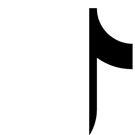
Ir
Tiktok
al
contenido