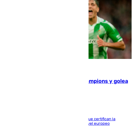
06.08.2026
El Betis supera el examen de Champions y golea
al Arsenal en Dublín (1-3)
Riquelme, Deossa y Fornals firman los tantos que certifican la
superioridad bética ante un rival de máximo nivel europeo