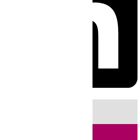
HOY
|
Fútbol
Sucesos
Primera División
Cádiz
Incendios