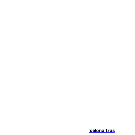
Rodrigo negocia su fichaje por el Barcelona tras