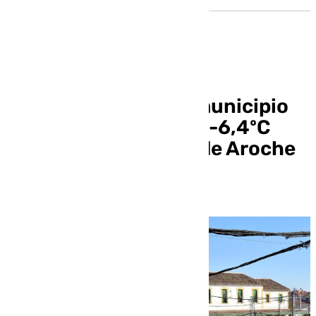
Baza vuelve a ser el municipio
andaluz más frío con -6,4ºC
seguido este jueves de Aroche
(Huelva)