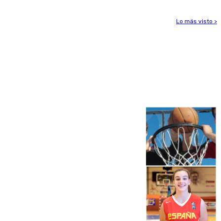
Lo más visto >
Más noticias
Ver más >