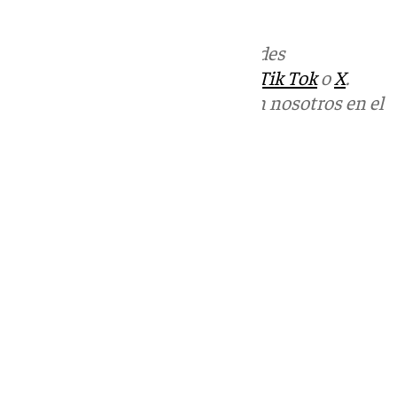
Más noticias de
101TV
en las redes
sociales:
Instagram
,
Facebook
,
Tik Tok
o
X
.
Puedes ponerte en contacto con nosotros en el
correo
informativos@101tv.es
Tags:
Últimas noticias