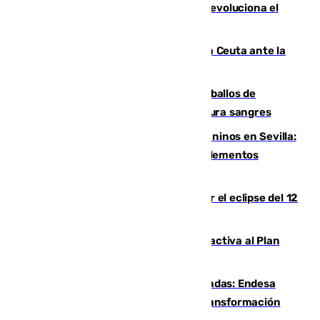
romper negociaciones con el Madrid y revoluciona el
mercado
El Rey traslada a Vivas su respaldo a Ceuta ante la
crisis migratoria
El primer ciclo de las carreras de caballos de
Sanlúcar arranca este sábado con 27 pura sangres
Continúan los cierres de parques caninos en Sevilla:
se detectan alimentos que contienen elementos
peligrosos
Estos son los mejores sitios para ver el eclipse del 12
de agosto en la provincia de Málaga
Otro incendio en Granada: el fuego activa al Plan
Infoca en Pinos Puente
Más potencia para las Tres Mil Viviendas: Endesa
pone en marcha un nuevo centro de transformación