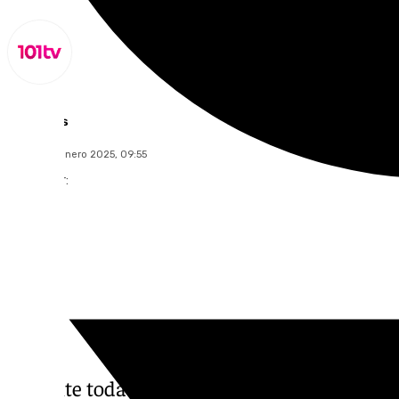
Lynx Devs
jueves, 30 enero 2025, 09:55
Compartir:
Durante toda la noche
Granada
y su provin