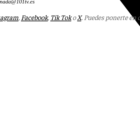
anada
@101tv.es
tagram
,
Facebook
,
Tik Tok
o
X
. Puedes ponerte en 
Youtube