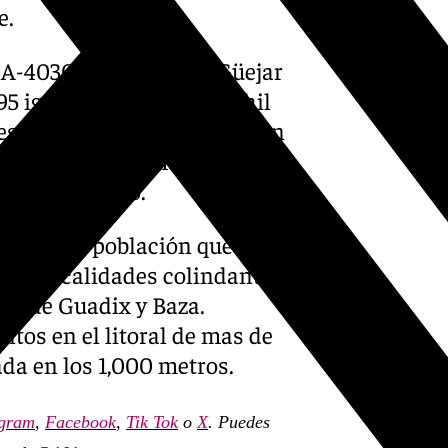
e.
 A-4030 a la altura de Güejar
-395 igualmente en Monachil
está prohibida la circulación
ando a los turismos a usar las
os de invierno.
slada a la población que
 las localidades colindantes
cas de Guadix y Baza.
ntos en el litoral de mas de
ada en los 1,000 metros.
agram
,
Facebook
,
Tik Tok
o
X
. Puedes