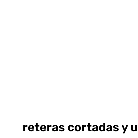
Ir
al
contenido
Carreteras cortadas y us