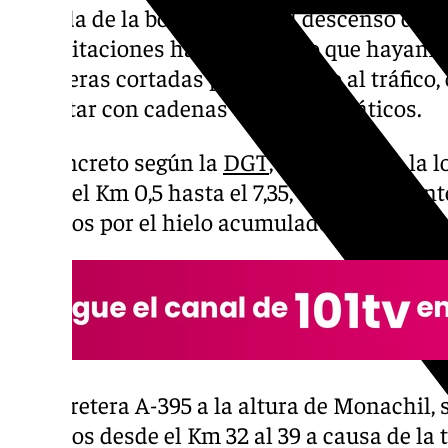
entrada de la borrasca Ivo, el descenso de l
precipitaciones han provocado que hayamo
carreteras cortadas por completo al tráfico,
transitar con cadenas en los neumáticos.
En concreto según la
DGT
, la A-4025 en la 
desde el Km 0,5 hasta el 7,35, está totalmen
sentidos por el hielo acumulado.
La carretera A-395 a la altura de Monachil, 
sentidos desde el Km 32 al 39 a causa de l