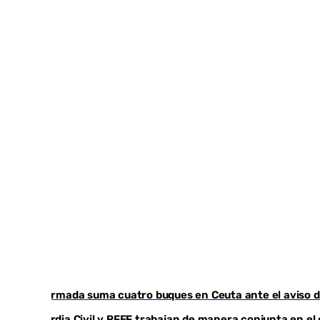
La Armada suma cuatro buques en Ceuta ante el aviso d
Guardia Civil y RFEF trabajan de manera conjunta en el