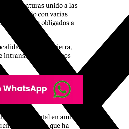
as temperaturas unido a las
s amanecido con varias
 o que estemos obligados a
localidad de Güejar Sierra,
te intransitable en ambos
sufre el corte total en ambos
a tremenda nevada que ha