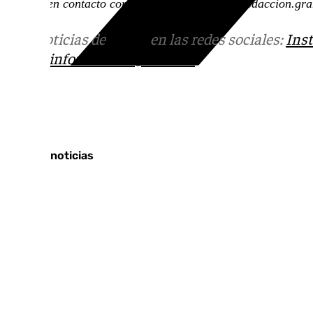
ponerte en contacto con nosotros en el correo
redaccion.gr
Más noticias de
101TV
en las redes sociales:
Ins
correo
informativos@101tv.es
Tags:
Últimas noticias