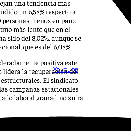
flejan una tendencia más
ndido un 6,58% respecto a
00 personas menos en paro.
itmo más lento que en el
ha sido del 8,02%, aunque se
cional, que es del 6,08%.
eradamente positiva este
Youtube
 lidera la recuperación del
estructurales. El sindicato
 las campañas estacionales
rcado laboral granadino sufra
a necesita diversificar su
de mayor valor añadido y por