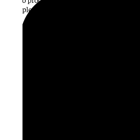
un empleo estable y de calidad.
Subir el SMI y blindar la nego
Ante este escenario, CCOO Granada reclama
subida del Salario Mínimo Interprofesional 
proteger el poder adquisitivo de las familias
encarecimiento del coste de la vida. El sin
una herramienta esencial para compensar el
pérdida de renta que sufren los hogares con
“Las familias están soportando un aumento 
los bienes básicos, lo que está ahogando su
consumo interno”, señala la organización. 