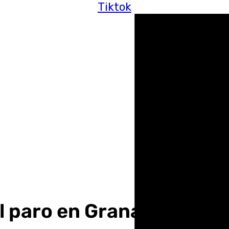
Tiktok
l paro en Granada con c