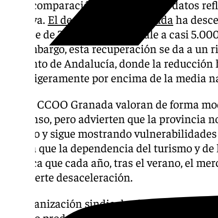
En la comparación interanual, los datos re
positiva.
El desempleo en Granada
ha desce
octubre de 2024, lo que equivale a casi 5.0
Sin embargo, esta recuperación se da a un r
conjunto de Andalucía, donde la reducción 
sitúa ligeramente por encima de la media na
Desde CCOO Granada valoran de forma mod
descenso, pero advierten que la provincia no
empleo y sigue mostrando vulnerabilidades 
señala que la dependencia del turismo y de
provoca que cada año, tras el verano, el me
una fuerte desaceleración.
La organización sindical subraya que Granad
modelo productivo, apostando por sectores 