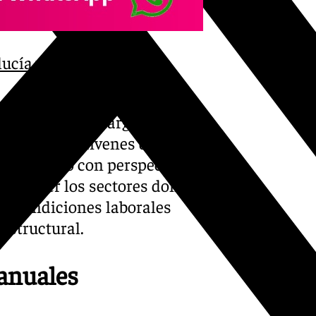
ucía y vuelve a rebasar
los datos a lo largo del año,
able a los vaivenes del
s de empleo con perspectiva
fortalecer los sectores donde
ar condiciones laborales
estructural.
anuales