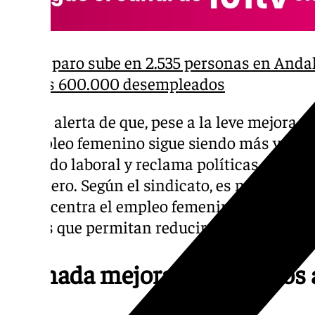
El paro sube en 2.535 personas en Andal
los 600.000 desempleados
CCOO alerta de que, pese a la leve mejora de 
el empleo femenino sigue siendo más vulner
mercado laboral y reclama políticas activa
de género. Según el sindicato, es necesario 
se concentra el empleo femenino y garantiz
dignas que permitan reducir la desigualdad 
Granada mejora en términos 