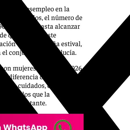
unte del desempleo en la
tos publicados, el número de
90 personas, hasta alcanzar
de que, aunque este
zación de la campaña estival,
n el conjunto de Andalucía.
son mujeres (59,1%) y 28.026
sta diferencia confirma la
mo los cuidados, el comercio,
itos en los que la
o una constante.