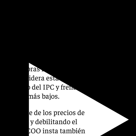
ciación colectiva
 al Gobierno central una
en 2026, con el objetivo de
 trabajadoras frente al
dicato considera esta medida
 impacto del IPC y frenar la
 salarios más bajos.
constante de los precios de
 economía y debilitando el
Por ello, CCOO insta también