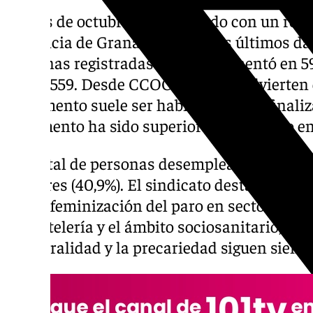
El mes de octubre se ha cerrado con un rep
provincia de Granada. Según los últimos da
personas registradas en paro aumentó en 5
las 68.559. Desde CCOO Granada advierten 
incremento suele ser habitual tras la finali
el aumento ha sido superior al registrado e
Del total de personas desempleadas, 40.533 
hombres (40,9%). El sindicato destaca que e
fuerte feminización del paro en sectores co
la hostelería y el ámbito sociosanitario, ámb
temporalidad y la precariedad siguen siend