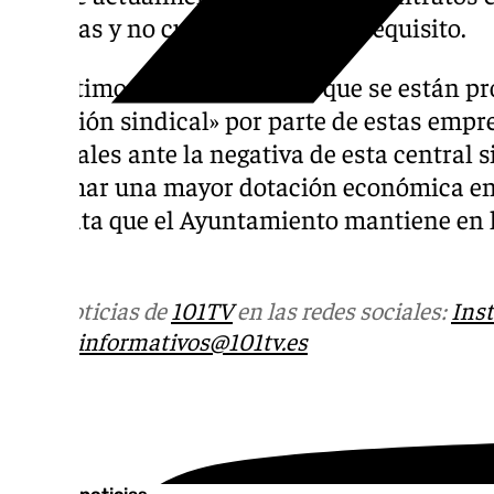
públicas y no cumplan con este requisito.
Por último, CCOO denuncia que se están pr
represión sindical» por parte de estas empr
sindicales ante la negativa de esta central 
reclamar una mayor dotación económica en 
contrata que el Ayuntamiento mantiene en 
Clece.
Más noticias de
101TV
en las redes sociales:
Ins
correo
informativos@101tv.es
Tags: