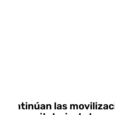
Ir
al
contenido
Continúan las movilizac