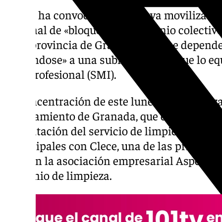
CCOO
ha convocado una nueva movilización 
patronal de «bloquear» el convenio colectiv
de la provincia de Granada, del que depend
«negándose» a una subida salarial que lo eq
interprofesional (SMI).
La concentración de este lunes se ha realiz
Ayuntamiento de Granada, que en la actual
contratación del servicio de limpieza de lo
municipales con Clece, una de las principa
peso en la asociación empresarial Aspel, y p
convenio de limpieza.