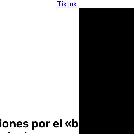
Tiktok
iones por el «bloqueo» d