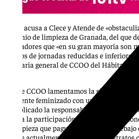
CCOO acusa a Clece y Atende de «obstaculiz
convenio de limpieza de Granada, del que 
trabajadores que «en su gran mayoría son m
salarios de jornadas reducidas e inferiores 
secretaria general de CCOO del Hábitat de
Díaz.
«Desde CCOO lamentamos la situación que p
altamente feminizado con una situación eco
ha explicado la responsable sindical, que 
impida la participación en las contratacio
de limpieza que paguen salarios por debajo
las que actualmente mantengan contratos 