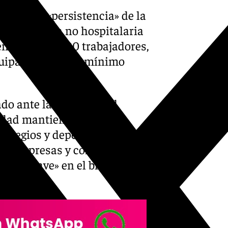
ante la «persistencia» de la
o de limpieza no hospitalaria
en más de 7.000 trabajadores,
uipare al salario mínimo
ado ante las puertas del
idad mantiene la
s colegios y dependencias
les empresas y con mayor
ieza «clave» en el bloqueo del