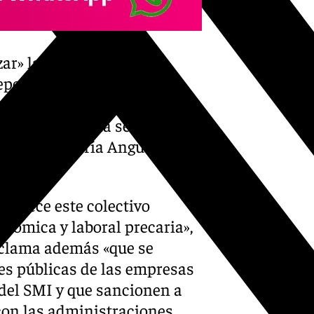
ar» la negociación del
dependen más de 7.000
ujeres que sobreviven con
al SMI, según ha señalado la
 Granada, María Angustias
adece este colectivo
nómica y laboral precaria»,
reclama además «que se
nes públicas de las empresas
 del SMI y que sancionen a
con las administraciones