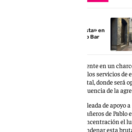
NOTICIA RELACIONADA
Denuncian una agresión «fascista» en
Granada a un camarero del Loop Bar
Su pareja lo encontró «inconsciente en un charc
estaba muerto». Ella dio aviso a los servicios d
trasladarlo de urgencia al hospital, donde será o
pómulo que ha sufrido a consecuencia de la agre
Estos hechos provocaron una oleada de apoyo a P
agresiones fascistas. Los compañeros de Pablo
es cocinero, convocaron una concentración el lu
Nicolás para apoyarle y para condenar esta bruta