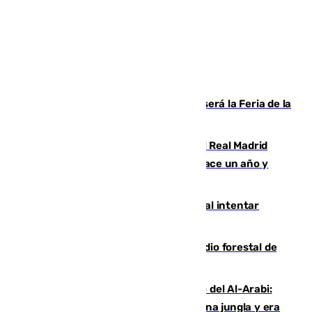
Talleres, escape room y música: así será la Feria de la
Juventud Cofrade de Málaga
El fichaje más caro de la historia del Real Madrid
costaba 105 millones de euros menos hace un año y
jugaba en Leganés
Ceuta suma 82 fallecidos en el mar al intentar
cruzar la frontera española
Huelva eleva a emergencia el incendio forestal de
Niebla
Juanfran Funes, sobre el duro juego del Al-Arabi:
“Por momentos nos hemos metido en una jungla y era