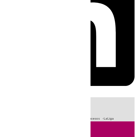
HOY
|
Fútbol
Primera División
Crisis Migratoria en Ceuta
Sucesos
LaLiga