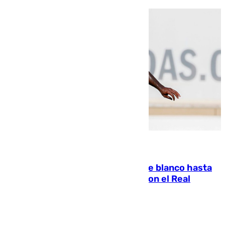
06.08.2026
Vinícius Júnior seguirá vestido de blanco hasta
2032 tras cerrar su renovación con el Real
Madrid