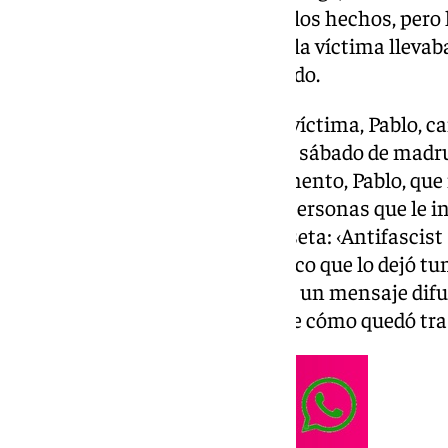
reconocido su participación en los hechos, pero
por motivos ideológicos, ya que la víctima llev
antifascistas cuando fue agredido.
El suceso se produjo cuando la víctima, Pablo, c
cerrado ya el establecimiento el sábado de madr
pareja y una amiga. En ese momento, Pablo, que i
encontró con un grupo de seis personas que le i
llevaba serigrafiado en su camiseta: ‹Antifascist
en español). Recibió un golpe seco que lo dejó tu
conocimiento, según explicó en un mensaje difun
donde compartió una imagen de cómo quedó tras r