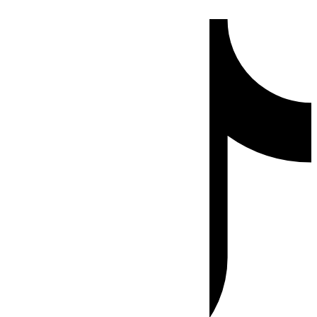
Ir
Tiktok
al
contenido