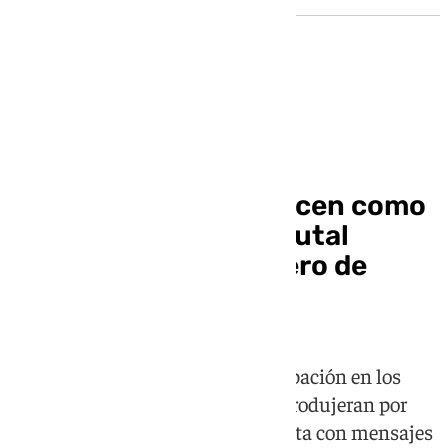
Sucesos
Dos jóvenes comparecen como
responsables de la brutal
agresión a un camarero de
Granada
Ambos han reconocido su participación en los
hechos, pero han negado que se produjeran por
motivos ideológicos por la camiseta con mensajes