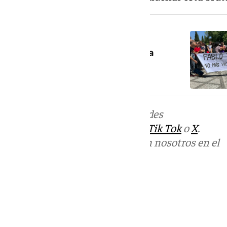
NOTICIA RELACIONADA
Granada condena a voz alzada la
agresión «fascista» a Pablo
Más noticias de
101TV
en las redes
sociales:
Instagram
,
Facebook
,
Tik Tok
o
X
.
Puedes ponerte en contacto con nosotros en el
correo
informativos@101tv.es
Tags:
Últimas noticias