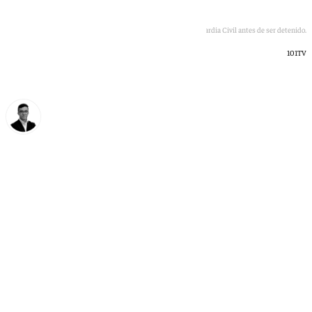
El individuo fue abatido por la Guardia Civil antes de ser detenido.
101TV
Chema Ruiz
martes, 12 mayo 2026, 19:24
Compartir: