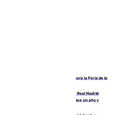
Talleres, escape room y música: así será la Feria de la
Juventud Cofrade de Málaga
El fichaje más caro de la historia del Real Madrid
costaba 105 millones de euros menos hace un año y
jugaba en Leganés