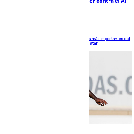
Málaga: Eneko Jauregui, bigoleador contra el Al-
Arabi SC
El delantero vasco ha sido uno de los jugadores más importantes del
partido de los de Funes contra el conjunto de Catar