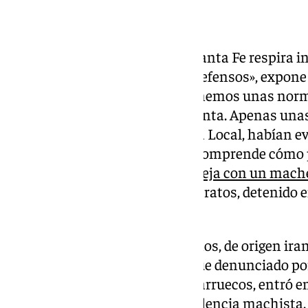
Una vez recuperada la calma, Santa Fe respira i
nos sentimos impotentes e indefensos», expone e
Cobo, en exclusiva a 101TV. «Tenemos unas nor
sensación de impunidad», lamenta. Apenas unas h
con la colaboración de la Policía Local, habían e
granadino, aunque todavía no comprende cómo p
se presentó en casa de su expareja con un mach
denunciado en abril por malos tratos, detenido e
puesto en libertad.
En concreto, el hombre de 45 años, de origen ira
Ayuntamiento del municipio, fue denunciado por
abril. Su expareja, natural de Marruecos, entró 
protección a las víctimas de violencia machista.