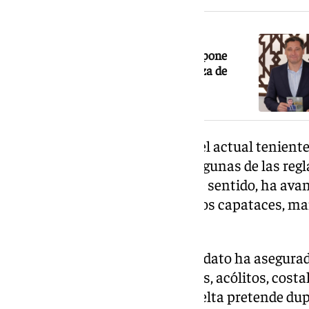
NOTICIA RELACIONADA
El candidato Guillermo Revuelta propone
celebrar el besamanos de la Esperanza de
Triana en San Jacinto
En relación con los costaleros, el actual tenie
mostrado abierto a modificar algunas de las reg
descartado suprimirlas. En este sentido, ha ava
determinadas normas junto a los capataces, man
fijada en los 50 años.
En materia económica, el candidato ha asegurad
papeleta de sitio para nazarenos, acólitos, costal
candidatura de Guillermo Revuelta pretende dup