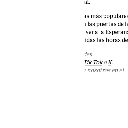
Misión de la Esperanza de Triana.
Por último, una de las propuestas más populares 
construcción de una ventana en las puertas de l
los hermanos y devotos puedan ver a la Esperan
veinticuatro horas del día; incluidas las horas de
Más noticias de
101TV
en las redes
sociales:
Instagram
,
Facebook
,
Tik Tok
o
X
.
Puedes ponerte en contacto con nosotros en el
correo
informativos@101tv.es
Tags:
Últimas noticias