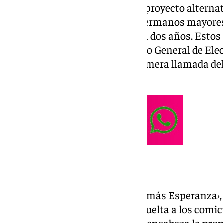
mayor, Guillermo Revuelta o al proyecto alternat
Igualmente, podrán votar los hermanos mayores 
tengan una antigüedad mayor a dos años. Estos 
emitir el sufragio en este Cabildo General de Ele
tarde de un día laborable. La primera llamada del 
segunda a las 17.30 horas.
La candidatura continuista
Bajo el lema, ‹Más Hermandad, más Esperanza›, s
hermano mayor, Guillermo Revuelta a los comici
Madrugá. El candidato trianero encabeza la pro