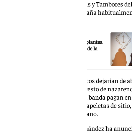
músicos de la Banda de Cornetas y Tambores del 
Caídas, corporación que acompaña habitualmente
NOTICIA RELACIONADA
La candidatura Feliciano Fernández plantea
una bolsa de empleo para hermanos de la
Esperanza de Triana en paro
Según la propuesta, estos músicos dejarían de ab
Madrugá, equiparándose así al resto de nazareno
actualidad, los integrantes de la banda pagan e
cada Madrugá en concepto de papeletas de sitio,
además la cuota anual de hermano.
En el capítulo patrimonial, Fernández ha anunc