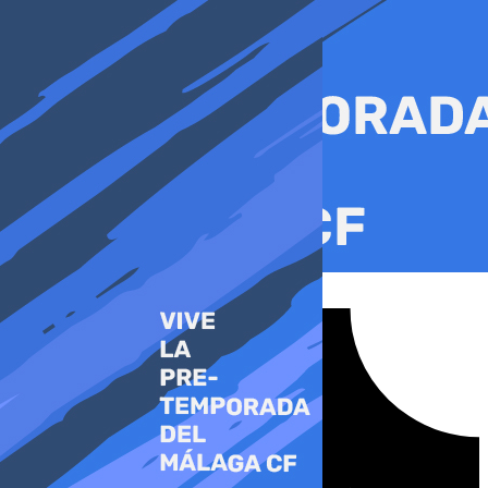
Ir
al
contenido
Tiktok