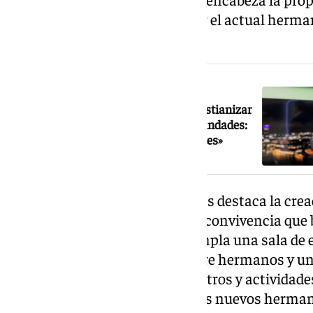
mejorar la gestión realizada por el actual herm
Sergio Sopeña.
NOTICIA RELACIONADA
Guillermo Revuelta: «Deberíamos cristianizar
los procesos electorales de las hermandades:
estoy a favor de poner normas y límites»
Entre las principales propuestas destaca la cre
Hermano, un nuevo espacio de convivencia que b
hermandad. El proyecto contempla una sala de e
terraza para la convivencia entre hermanos y u
audiovisual destinada a encuentros y actividad
una comisión para integrar a los nuevos herma