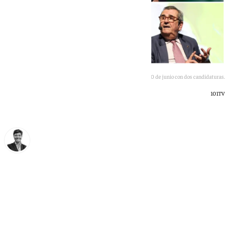
Las elecciones a la Esperanza de Triana, el 30 de junio con dos candidaturas.
101TV
Curro Bono
viernes, 26 junio 2026, 17:08
Compartir: