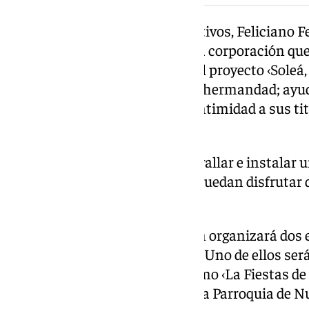
Respecto a los proyectos caritativos, Feliciano 
empleo para los hermanos de la corporación que
parte, la candidatura propone el proyecto ‹Sol
a los hermanos veteranos de la hermandad; ayud
capilla para contemplar en la intimidad a sus ti
comunión cada domingo.
Además, el candidato propone vallar e instalar u
cofradía para que los mayores puedan disfrutar de
mañana del Viernes Santo.
El proyecto alternativo también organizará dos
fondos para la bolsa de caridad. Uno de ellos se
Sur y el otro ha sido titulado como ‹La Fiestas de
Sur añadir la incorporación de la Parroquia de Nu