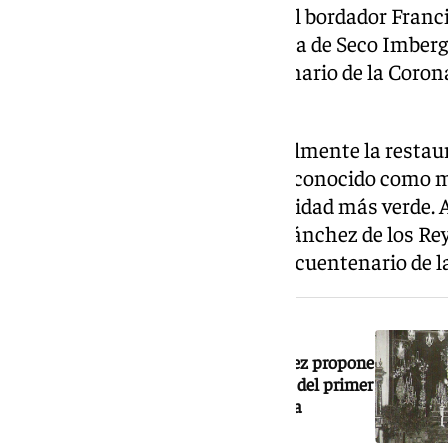
del tercer manto diseñado por el bordador Franc
y la réplica de la histórica corona de Seco Imbe
en la celebración del cincuentenario de la Coro
de Triana.
La candidatura contempla igualmente la restaura
palio, y la intervención sobre el conocido como 
pasaría a un terciopelo de tonalidad más verde. 
ejecución del tercer manto de Sánchez de los Reye
Seco Imberg, con motivo del cincuentenario de 
NOTICIA RELACIONADA
La candidatura de Feliciano Fernández propone
celebrar en San Jacinto el centenario del primer
besamanos de la Esperanza de Triana