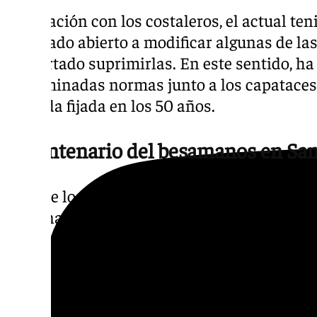
En relación con los costaleros, el actual t
mostrado abierto a modificar algunas de las
descartado suprimirlas. En este sentido, ha
determinadas normas junto a los capataces
retirada fijada en los 50 años.
El centenario del besamanos en San
Otro de los puntos destacados del program
centenario del besamanos de la Esperanza de
Iglesia de San Jacinto, efeméride para la q
desarrollar una programación específica. A
creación de una comisión destinada a organ
históricas, como el centenario de la Exposi