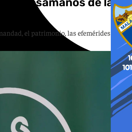
ar el besamanos de la
mandad, el patrimonio, las efemérides y la