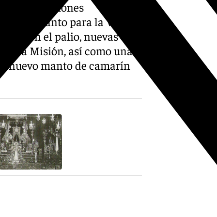
ntes actuaciones
n tercer manto para la Virgen,
 como en el palio, nuevas
s y La Misión, así como una
 un nuevo manto de camarín