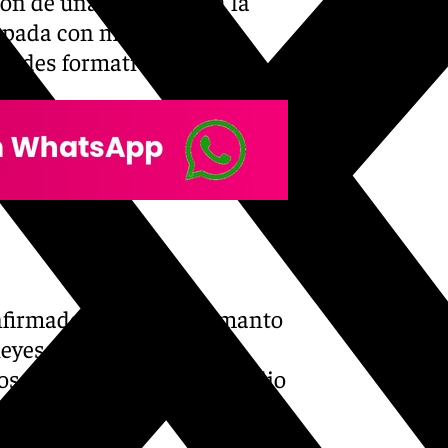
ón de una terraza para la
ipada con material
idades formativas.
onfirmado que el nuevo manto
eyes será de color verde
os faldones del paso de palio