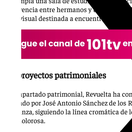
contempla una sala de estudios, la adaptaci
convivencia entre hermanos y una sala equ
audiovisual destinada a encuentros y activ
Los proyectos patrimoniales
En el apartado patrimonial, Revuelta ha c
diseñado por José Antonio Sánchez de los R
esperanza, siguiendo la línea cromática de l
de la dolorosa.