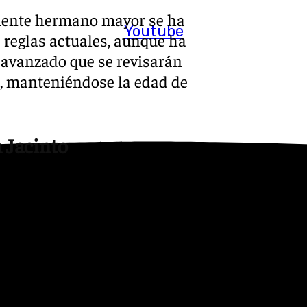
eniente hermano mayor se ha
Youtube
 reglas actuales, aunque ha
 avanzado que se revisarán
, manteniéndose la edad de
 Jacinto
a será la conmemoración del
 Triana en la iglesia de
ue la candidatura pretende
simismo, Revuelta propone la
izar otras celebraciones
ción Iberoamericana de 1929.