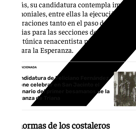
Además, su candidatura contempla importa
patrimoniales, entre ellas la ejecución de u
restauraciones tanto en el paso de misterio
insignias para las secciones de Las Mínima
nueva túnica renacentista para el Cristo y
rosa para la Esperanza.
NOTICIA RELACIONADA
La candidatura de Feliciano Fernández
propone celebrar en San Jacinto el
centenario del primer besamanos de la
Esperanza de Triana
Las normas de los costaleros