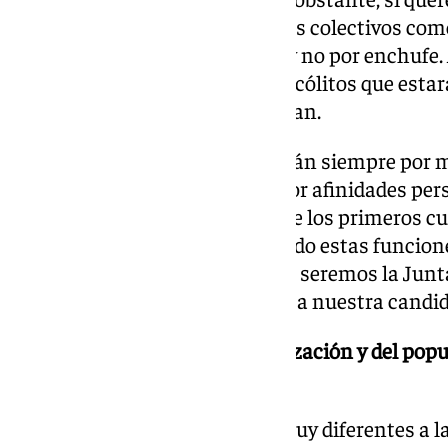
trasparente y justo en diferentes colectivos com
salga lo haga por meritocracia y no por enchufe
obligatorio de liturgia para los acólitos que est
hermandades que así lo requieran.
Los nombramientos se realizarán siempre por m
dentro de ese sistema, nunca por afinidades pe
ni favoritismos. Incluso durante los primeros c
quienes ya vienen desempeñando estas funcion
de continuidad y dejar claro que seremos la Junt
hermanos, hayan apoyado o no a nuestra candid
-¿Qué opina de la patente politización y del po
¿Qué propones para corregirlo?
Las hermandades de hoy son muy diferentes a la