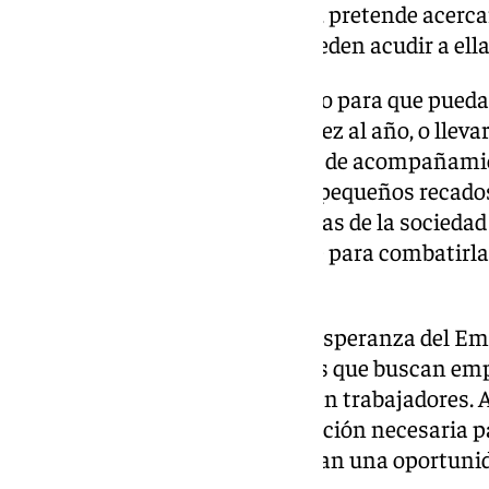
proyecto, ‹Soleá, dame la mano›, pretende acerc
hermanos veteranos que no pueden acudir a ella
Queremos facilitarles el traslado para que pued
titulares, aunque solo sea una vez al año, o lle
hogares mediante una pastoral de acompañami
ayuda en gestiones cotidianas, pequeños recado
que uno de los grandes problemas de la sociedad a
hermandad debe estar presente para combatirla d
acompañamiento.
Por último, impulsaremos ‹La Esperanza del Emp
pondrá en contacto a hermanos que buscan emp
propia hermandad que necesiten trabajadores. A
conexión, ofreceremos la formación necesaria p
confianza tanto a quienes buscan una oportunid