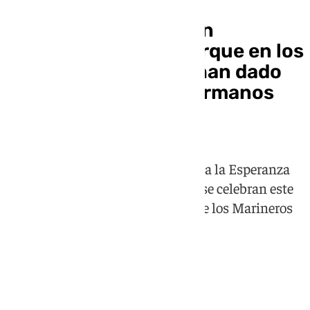
Feliciano Fernández:
«Bajaremos la presión
económica actual porque en los
últimos dos años se han dado
de baja más de mil hermanos
por impagos»
101TV entrevista a los candidatos a la Esperanza
de Triana de unas elecciones que se celebran este
martes 30 de junio en la Capilla de los Marineros