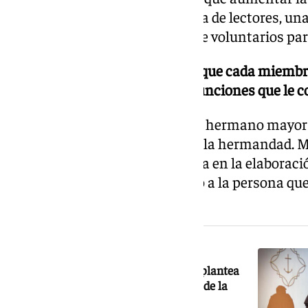
También crearemos una escuela de lectores, una 
polifónica y un extenso grupo de voluntarios para
-¿Qué propone para garantizar que cada miembro
dedique exclusivamente a las funciones que le 
Siempre he dicho que no soy un hermano mayor 
intervenir en todas las áreas de la hermandad. 
sido participar de forma decisiva en la elaboraci
ahí, seleccionar para cada cargo a la persona 
para desarrollar esa función.
NOTICIA RELACIONADA
La candidatura Feliciano Fernández plantea
una bolsa de empleo para hermanos de la
Esperanza de Triana en paro