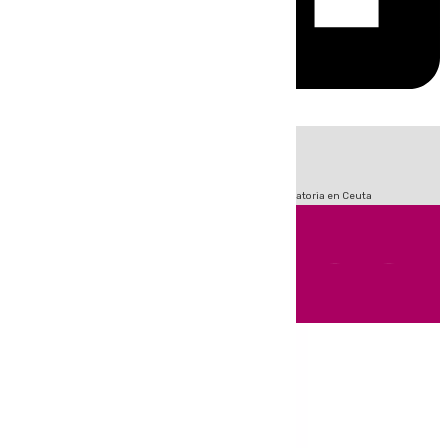
HOY
|
Fútbol
Sucesos
LaLiga
Primera División
Crisis Migratoria en Ceuta
Andalucía