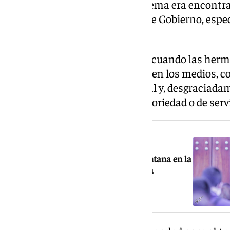
nos conocíamos y el gran problema era encontr
responsabilidades en la Junta de Gobierno, esp
mayor.
Esa realidad empezó a cambiar cuando las her
proyección pública. Al aparecer en los medios, 
también en un escaparate social y, desgraciada
en ellas una forma de ganar notoriedad o de ser
NOTICIA RELACIONADA
Feliciano anuncia que creará una ventana en la
Capilla de los Marineros para ver a la
Esperanza de Triana