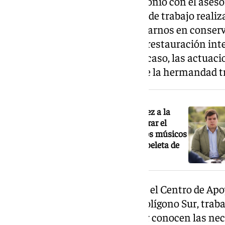
Seguiremos cuidando el patrimonio con el ases
Artística, manteniendo la línea de trabajo real
ha llegado el momento de centrarnos en conserva
tenemos, siendo prioritarias la restauración integ
palio de la Virgen. En cualquier caso, las actua
conozcamos la situación real de la hermandad tr
NOTICIA RELACIONADA
La candidatura de Feliciano Fernández a la
Esperanza de Triana propone recuperar el
cuarto puesto en la Madrugá y que los músicos
de las Tres Caídas dejen de pagar papeleta de
sitio
El primer proyecto es potenciar el Centro de Apo
trabajando en la Misión en el Polígono Sur, trab
párrocos que son quienes mejor conocen las neces