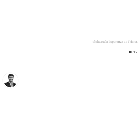
Feliciano Fernández, candidato a la Esperanza de Triana.
101TV
Curro Bono
viernes, 26 junio 2026, 17:34
Compartir: