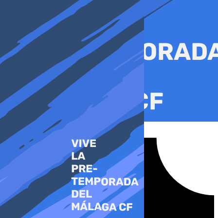
Ir
al
contenido
Tiktok