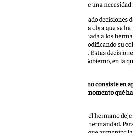
porque eso demuestra que existe una necesidad r
En los últimos años se han tomado decisiones de
los hermanos. Hemos vivido una obra que se ha 
años sin una información adecuada a los herman
terciopelo del manto, incluso modificando su col
proyecto ni expresar su opinión. Estas decision
mandato de la actual Junta de Gobierno, en la q
otra candidatura.
-Creemos que la transparencia no consiste en ap
hermano debe conocer en todo momento qué hac
hace.
Nuestra candidatura busca que el hermano deje 
ser protagonista de la vida de la hermandad. Par
de hermanos en los cultos para que aumentar la