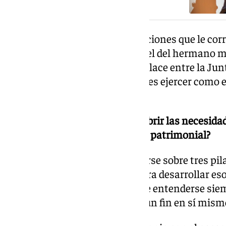
Cada miembro asumirá las funciones que le cor
Reglas de la hermandad. El papel del hermano ma
coordinar al equipo, servir de enlace entre la Jun
pienso que mi primera función es ejercer como el
hermanos.
-¿Dónde sitúa el límite entre cubrir las necesida
hermandad y caer en un exceso patrimonial?
Una hermandad debe sustentarse sobre tres pilar
acción social y la formación. Para desarrollar es
medios, pero el patrimonio debe entenderse si
servicio del culto, nunca como un fin en sí mism