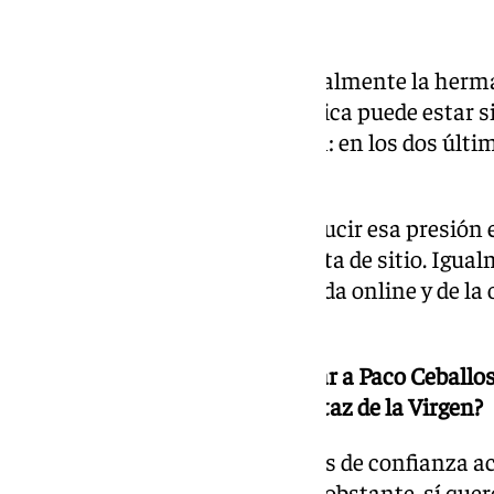
¿Suprimirá la papeleta de sitio?
La Esperanza de Triana es actualmente la herm
Creemos que esa carga económica puede estar s
hermanos y los datos lo reflejan: en los dos úl
de mil bajas por impago.
Nuestra candidatura quiere reducir esa presión e
proponemos eliminar la papeleta de sitio. Igual
obtendremos a través de la tienda online y de la
Esperanza».
-En caso de ganar, ¿Va a designar a Paco Ceballo
Juanma López Díaz cómo capataz de la Virgen?
Todos los colaboradores y cargos de confianza a
capataces también. Ambos. No obstante, sí qu