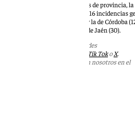
cuanto al recuento por capitales de provincia, l
encuentra en cuarto lugar con 116 incidencias ge
Sevilla (372), la de Málaga (227) y la de Córdoba (
(70), Huelva (59), Cádiz (47) y la de Jaén (30).
Más noticias de
101TV
en las redes
sociales:
Instagram
,
Facebook
,
Tik Tok
o
X
.
Puedes ponerte en contacto con nosotros en el
correo
informativos@101tv.es
Tags:
Últimas noticias