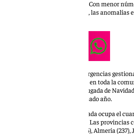
relacionados con animales (17). Con menor núme
solicitudes de servicios sociales, las anomalías e
rescates, entre otras tipologías.
Según una nota del 112, las emergencias gestio
por ciento de las contabilizadas en toda la com
durante la
Nochebuena
y madrugada de Navidad 
que en el mismo periodo del pasado año.
En el cómputo provincial, Granada ocupa el cuart
(842), Málaga (578) y Cádiz (387). Las provinci
tranquila han sido Córdoba (245), Almería (237), 