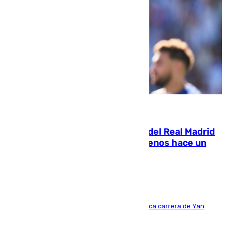
07.08.2026
El fichaje más caro de la historia del Real Madrid
costaba 105 millones de euros menos hace un
año y jugaba en Leganés
Del filial pepinero a récord absoluto: la meteórica carrera de Yan
Diomande en solo doce meses