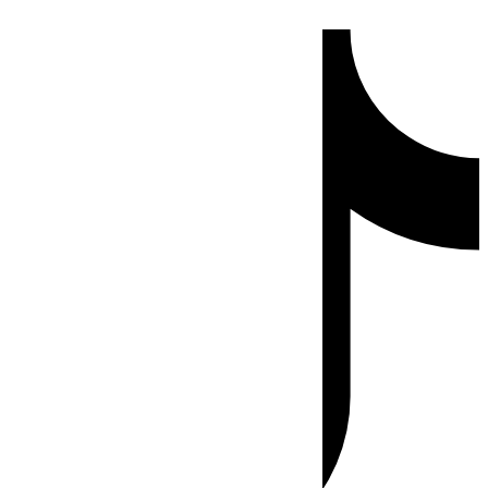
Ir
Tiktok
al
contenido