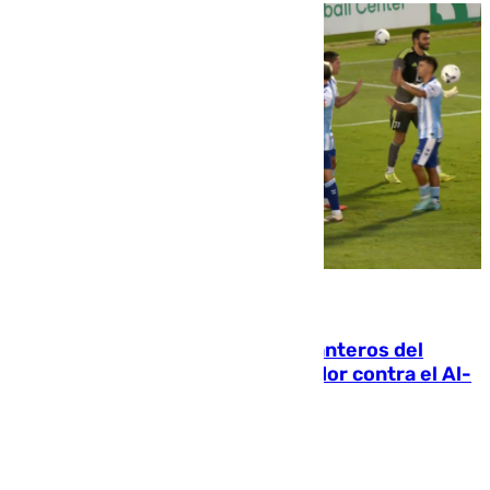
06.08.2026
Ya se han estrenado los tres delanteros del
Málaga: Eneko Jauregui, bigoleador contra el Al-
Arabi SC