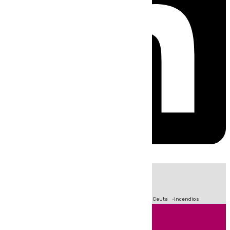
HOY
|
Fútbol
Sucesos
Primera División
Crisis Migratoria en Ceuta
Incendios