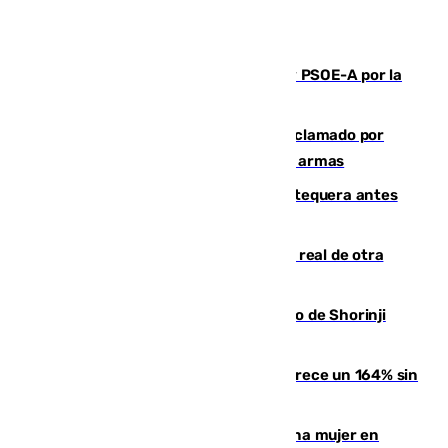
Vuelve el duelo dialéctico entre PP y PSOE-A por la
financiación de las autonomías
Detienen en Málaga a un fugitivo reclamado por
Colombia por homicidio y transporte de armas
Prueba final del Granada ante el Antequera antes
del inicio de la Liga
Ceuta se prepara ante la posibilidad real de otra
entrada masiva el 15 de agosto
Cártama, protagonista en el Europeo de Shorinji
Kempo celebrado en Berlín
La llegada de inmigrantes a Ceuta crece un 164% sin
contar la entrada masiva
Igualdad confirma el asesinato de una mujer en