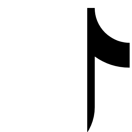
Ir
Tiktok
al
contenido