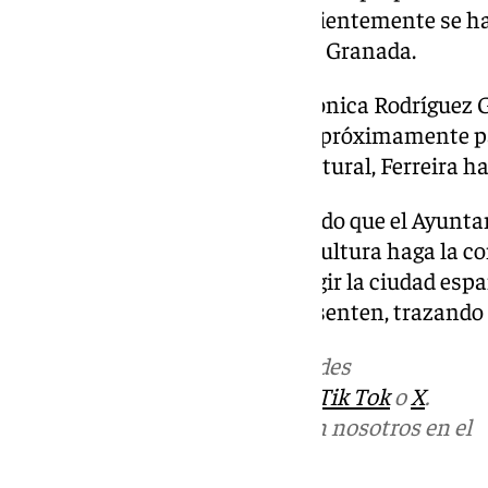
ciudadanos y sociales como recientemente se ha
de Hermandades y Cofradías de Granada.
A preguntas de la edil de Vox Mónica Rodríguez Ga
convocar a los grupos políticos próximamente pa
trabajos para la Capitalidad Cultural, Ferreira h
A este respecto el edil ha agregado que el Ayunt
espera de que el Ministerio de Cultura haga la c
en marcha del proceso para elegir la ciudad espa
entre las candidatas que se presenten, trazando 
Más noticias de
101TV
en las redes
sociales:
Instagram
,
Facebook
,
Tik Tok
o
X
.
Puedes ponerte en contacto con nosotros en el
correo
informativos@101tv.es