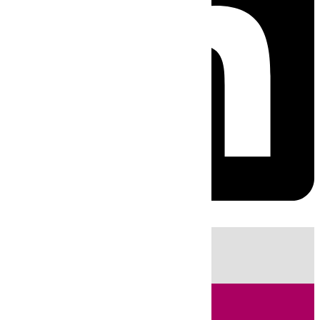
HOY
|
Sucesos
Incendios
Tenis
Fútbol
LaLiga