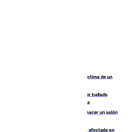
El tenista checho Lehecka, nueva víctima de un
Rafa Jódar que está siendo imparable
Muere un hombre de 58 años tras ser hallado
inconsciente en una piscina en Cómpeta
Un tribunal federal impide a Trump hacer un salón
de baile en la Casa Blanca
Incendios de Castellón: la superficie afectada en