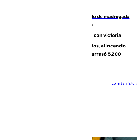
Tírig roza las 400 hectáreas
Muere un peatón tras ser atropellado de madrugada
en la carretera A-7 a su paso por Málaga
El Granada cierra su puesta a punto con victoria
Un mes de la tragedia de Los Gallardos, el incendio
que acabó con la vida de 14 personas y arrasó 5.200
hectáreas
Lo más visto >
Más noticias
Ver más >