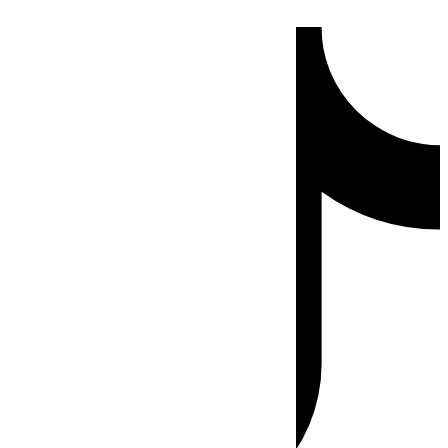
Ir
Tiktok
al
contenido