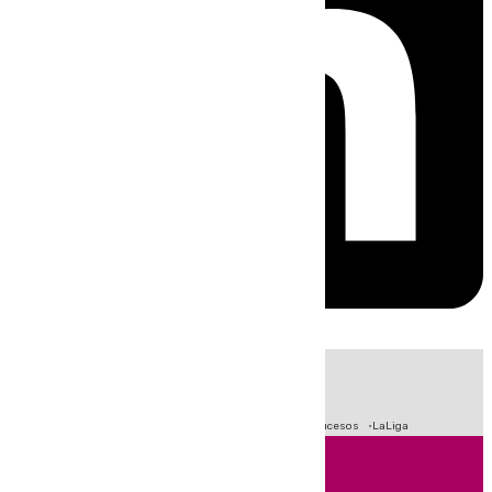
HOY
|
Fútbol
Primera División
Crisis Migratoria en Ceuta
Sucesos
LaLiga