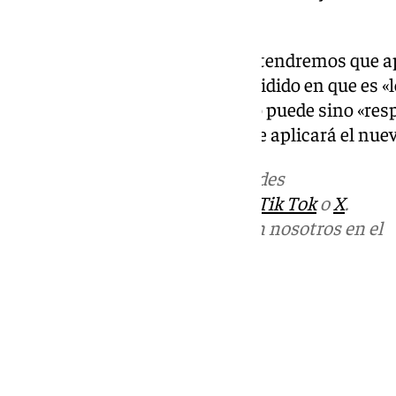
respecto.
«Hasta ese momento nosotros tendremos que apl
indicado Saavedra, quien ha incidido en que es «l
de gobierno local de Granada no puede sino «resp
cautelar. Una vez haya juicio «se aplicará el nuev
Más noticias de
101TV
en las redes
sociales:
Instagram
,
Facebook
,
Tik Tok
o
X
.
Puedes ponerte en contacto con nosotros en el
correo
informativos@101tv.es
Tags:
Últimas noticias