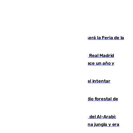
Talleres, escape room y música: así será la Feria de la
Juventud Cofrade de Málaga
El fichaje más caro de la historia del Real Madrid
costaba 105 millones de euros menos hace un año y
jugaba en Leganés
Ceuta suma 82 fallecidos en el mar al intentar
cruzar la frontera española
Huelva eleva a emergencia el incendio forestal de
Niebla
Juanfran Funes, sobre el duro juego del Al-Arabi:
“Por momentos nos hemos metido en una jungla y era
hasta peligroso”