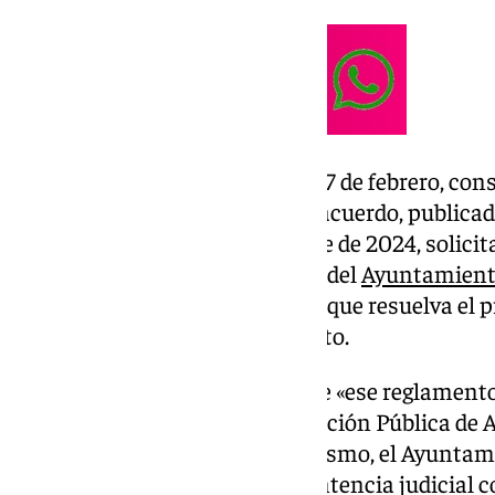
El auto de fecha de este pasado 7 de febrero, co
que la suspensión cautelar del acuerdo, publicado
Provincia en fecha 10 de octubre de 2024, solicit
Independiente de Trabajadores del
Ayuntamient
«hasta tanto se dicte sentencia que resuelva el 
demanda sindical del reglamento.
Jorge Saavedra ha explicado que «ese reglamento
normativa a la nueva ley de Función Pública de A
que anula cautelarmente» el mismo, el Ayuntam
antiguo hasta que haya una sentencia judicial c