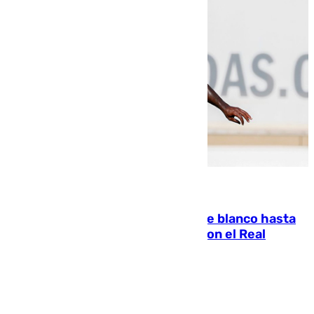
06.08.2026
Vinícius Júnior seguirá vestido de blanco hasta
2032 tras cerrar su renovación con el Real
Madrid