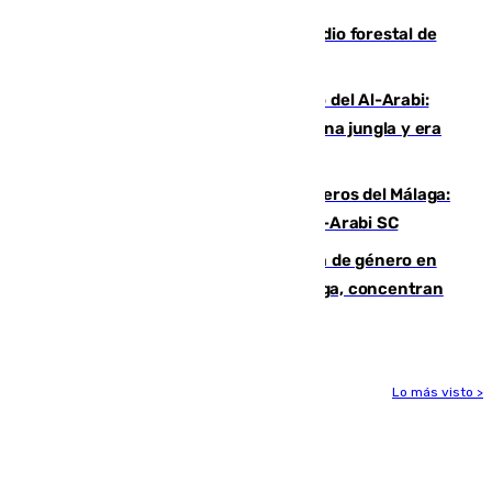
Huelva eleva a emergencia el incendio forestal de
Niebla
Juanfran Funes, sobre el duro juego del Al-Arabi:
“Por momentos nos hemos metido en una jungla y era
hasta peligroso”
Ya se han estrenado los tres delanteros del Málaga:
Eneko Jauregui, bigoleador contra el Al-Arabi SC
35 mujeres asesinadas por violencia de género en
España en este 2026: Andalucía y Málaga, concentran
el foco de la tragedia
Lo más visto >
Más noticias