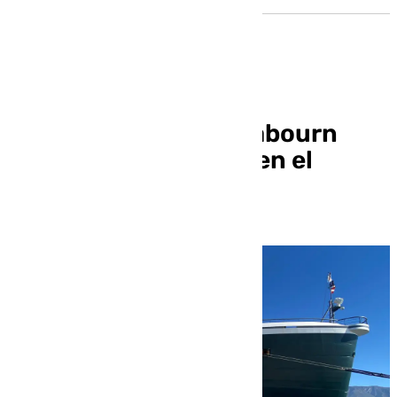
El crucero de lujo Seabourn
Venture hace escala en el
Puerto de Motril