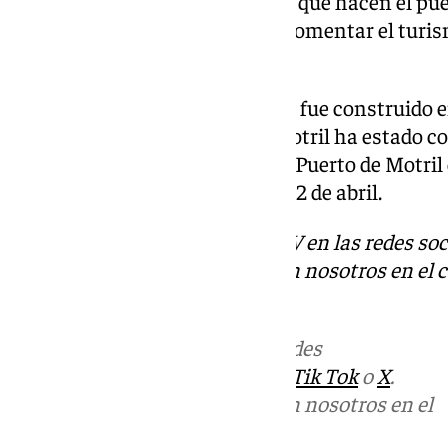
referido «al trabajo y el esfuerzo que hacen el pue
través del Ayuntamiento, para fomentar el turism
economía local».
El buque Seabourn Venture, que fue construido e
una eslora de 170 metros. En Motril ha estado c
La temporada de cruceros en el Puerto de Motri
llegada del Norwegian Dawn, el 2 de abril.
Descubre más noticias de 101TV en las redes soc
Puedes ponerte en contacto con nosotros en el 
redaccion.granada@101tv.es
Más noticias de
101TV
en las redes
sociales:
Instagram
,
Facebook
,
Tik Tok
o
X
.
Puedes ponerte en contacto con nosotros en el
correo
informativos@101tv.es