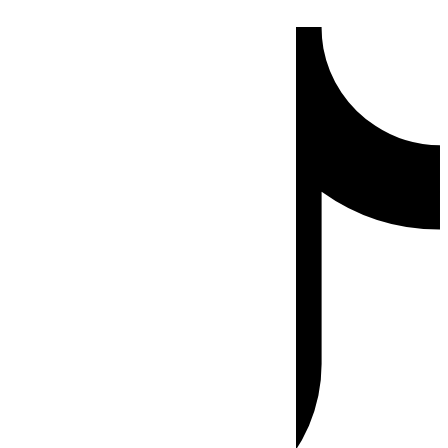
Ir
Tiktok
al
contenido