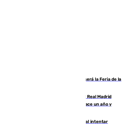
Talleres, escape room y música: así será la Feria de la
Juventud Cofrade de Málaga
El fichaje más caro de la historia del Real Madrid
costaba 105 millones de euros menos hace un año y
jugaba en Leganés
Ceuta suma 82 fallecidos en el mar al intentar
cruzar la frontera española