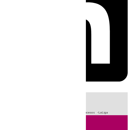
HOY
|
Fútbol
Primera División
Crisis Migratoria en Ceuta
Sucesos
LaLiga