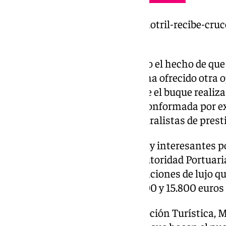
https://www.101tv.es/puerto-motril-recibe-cr
4000-pasajeros/
El capitán no ha pasado por alto el hecho de que
desembarcado en Motril se les ha ofrecido otra 
el destino ya que habitualmente el buque realiza
ayudados por una tripulación conformada por e
científicos, historiadores y naturalistas de presti
«Es una escala y un turismo muy interesantes por
destacado el presidente de la Autoridad Portuari
ha referido también a las prestaciones de lujo qu
cada pasaje oscila entre los 5.500 y 15.800 euros
La teniente de alcalde de Promoción Turística, 