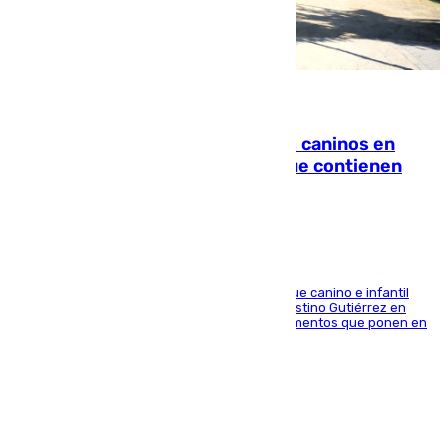
06.08.2026
Continúan los cierres de parques caninos en
Sevilla: se detectan alimentos que contienen
elementos peligrosos
En la tarde del 6 de agosto ha cerrado el parque canino e infantil
situado entre las calles Manuel Olivencia y Faustino Gutiérrez en
Sevilla Este tras detectarse alimentos con elementos que ponen en
peligro a perros y usuarios