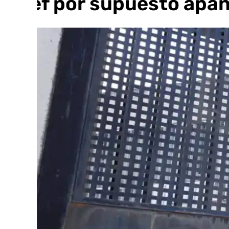
Udef por supuesto apañ