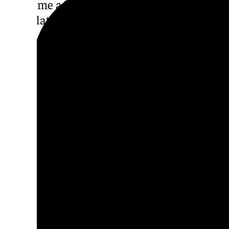
conforme a la normativa andaluza, puedan 
candidatos ajenos al cuerpo.
Mientras tanto, y en virtud también de lo q
regular la «ausencia temporal» del superint
rotatorio de dos meses de cada uno de los
el primero que asumirá la Jefatura de la Pol
Rebollo.
Con la autoridad judicial, que ha señalado 
Ayuntamiento datos acerca de la investigaci
puesto a disposición información relativa 
selección que se remontan, ha detallado, a 2
corporaciones locales y a distintos mandos d
«Desde el primer momento este gobierno h