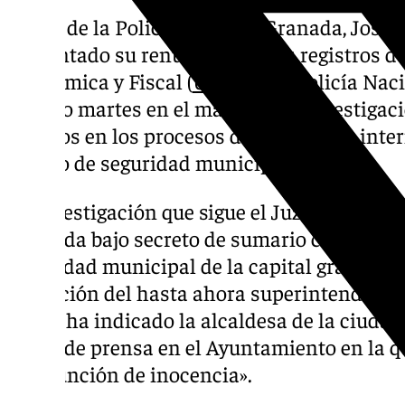
El jefe de la Policía Local de Granada, José
presentado su renuncia tras los registros 
Económica y Fiscal (
Udef
) de la Policía Nac
pasado martes en el marco de la investigaci
amaños en los procesos de promoción inter
cuerpo de seguridad municipal.
La investigación que sigue el Juzgado de I
Granada bajo secreto de sumario cuenta con
seguridad municipal de la capital granadina
excepción del hasta ahora superintendente,
según ha indicado la alcaldesa de la ciudad
rueda de prensa en el Ayuntamiento en la q
«presunción de inocencia».