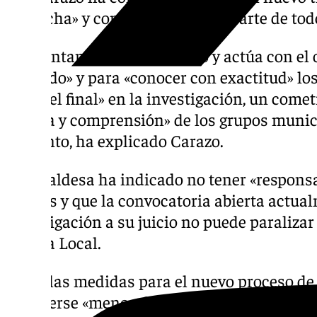
sospecha» y con «confianza por parte de tod
El Ayuntamiento ha actuado y actúa con el o
ocurrido» y para «conocer con exactitud» los
hasta el final» en la investigación, un comet
«ayuda y comprensión» de los grupos munici
conjunto, ha explicado Carazo.
La alcaldesa ha indicado no tener «responsa
hechos y que la convocatoria abierta actual
investigación a su juicio no puede paralizar
Policía Local.
Entre las medidas para el nuevo proceso de 
resolverse «menos de tres o cuatro casos», 