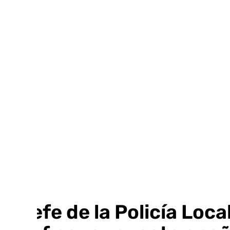
Ir
al
contenido
El jefe de la Policía Loc