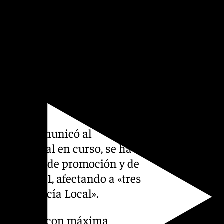
presentarse al mismo
ue marca la normativa para
edente, habrá un «turno
 intendentes» comenzando por
icía Local, José Antonio
que no comunicó al
ón judicial en curso, se ha
a procesos de promoción y de
019 y 2021, afectando a «tres
e la Policía Local».
a actuado con máxima