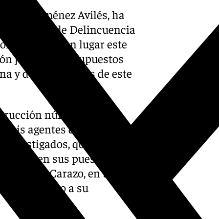
 Manuel Jiménez Avilés, ha
de la Unidad de Delincuencia
ional que tenían lugar este
ón judicial por supuestos
na y de
oposiciones
de este
nstrucción número 4 de
 seis agentes del cuerpo de
 investigados, que, a
 siguen en sus puestos,
, Marifrán Carazo, en una
ue ha apelado a su