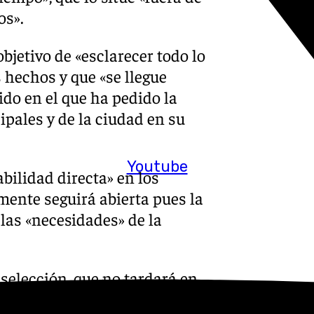
os».
bjetivo de «esclarecer todo lo
 hechos y que «se llegue
ido en el que ha pedido la
pales y de la ciudad en su
Youtube
bilidad directa» en los
mente seguirá abierta pues la
 las «necesidades» de la
selección, que no tardará en
Carazo ha resaltado que,