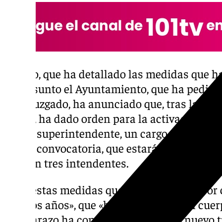
Carazo, que ha detallado las medidas que 
este asunto el Ayuntamiento, que ha pedido
en el juzgado, ha anunciado que, tras la «r
Avilés, ha dado orden para la activación del
nuevo superintendente, un cargo para el que
nueva convocatoria, que estará abierta a per
rotarán tres intendentes.
«Con estas medidas queremos cambiar por c
últimos años», que «ha hecho sufrir» al cuer
que Carazo ha confiado en «abrir un nuevo ti