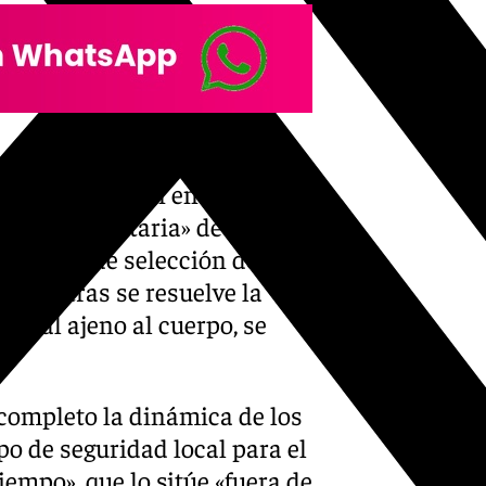
ha ido implementando sobre
 la personación en la causa
enuncia voluntaria» de Jiménez
 proceso de selección del
 mientras se resuelve la
sonal ajeno al cuerpo, se
ompleto la dinámica de los
po de seguridad local para el
empo», que lo sitúe «fuera de