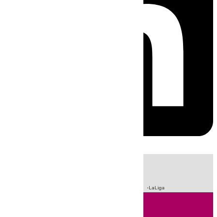
HOY
|
Sucesos
Crisis Migratoria en Ceuta
Fútbol
Incendios
LaLiga