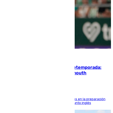
10.08.2026
La ‘delicatessen’ de Isco en la pretemporada:
pisadita y cañito ante el Bournemouth
El malagueño sigue mejorando sus sensaciones en la preparación
veraniega con minutos de calidad ante el conjunto inglés