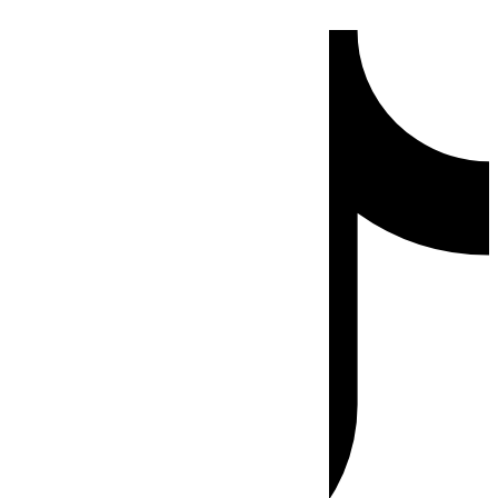
Ir
Tiktok
al
contenido