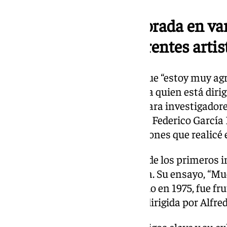
La donación está valorada en var
incluye obras de diferentes artis
Eduardo Castro ha asegurado que “estoy muy agr
de Estudios Lorquianos, que es a quien está diri
tiene cosas muy importantes para investigadore
más sobre la vida y la muerte de Federico García
obtener, fruto de las investigaciones que realic
Nacido en 1948, Castro fue uno de los primeros i
muerte de Federico García Lorca. Su ensayo, “Mue
Federico García Lorca”, publicado en 1975, fue fru
de licenciatura en periodismo, dirigida por Alfre
A través de entrevistas con testigos clave y su