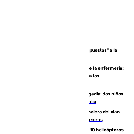
Más de 15.000 ceutíes reclaman "respuestas" a la
crisis migratoria
Buenas noticias para el Málaga desde la enfermería:
Juan Cruz se incorpora con normalidad a los
entrenamientos
Una venganza familiar acaba en tragedia: dos niños
y un adulto mueren en una piscina en Italia
Golpe definitivo a la estructura financiera del clan
de los hermanos Sánchez Castro en Algeciras
Más de 600 bomberos, 169 medios y 10 helicópteros