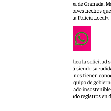
Europa Press, exige a la alcaldesa de Granada, Ma
«información veraz» ante «los graves hechos que
últimas semanas en el seno de la Policía Local».
Desde el pasado 30 de enero, indica la solicitud s
extraordinario, «esta ciudad está siendo sacudid
de la Policía Local» y los granadinos tienen con
«una serie de denuncias que el equipo de gobiern
hasta que la situación ha resultado insostenible
número 4 de Granada ha ordenado registros en 
Ayuntamiento».