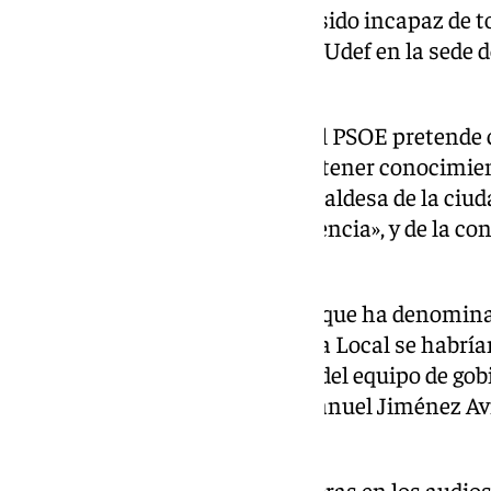
El gobierno local, prosigue, «ha sido incapaz de
ha presenciado la entrada de la Udef en la sede d
dependencias municipales».
Jacobo Calvo ha expuesto que el PSOE pretende c
espera que pueda ser admitida, tener conocimie
información» por parte de la alcaldesa de la ciudad
criticado por «falta de transparencia», y de la c
Ana Agudo.
Calvo también se ha referido al que ha denomina
forma discrecional» en la Policía Local se habrí
«alguna concejala o concejales del equipo de gob
anterior jefe del cuerpo, José Manuel Jiménez Av
registros de la Udef.
Ha contextualizado estas palabras en los audios