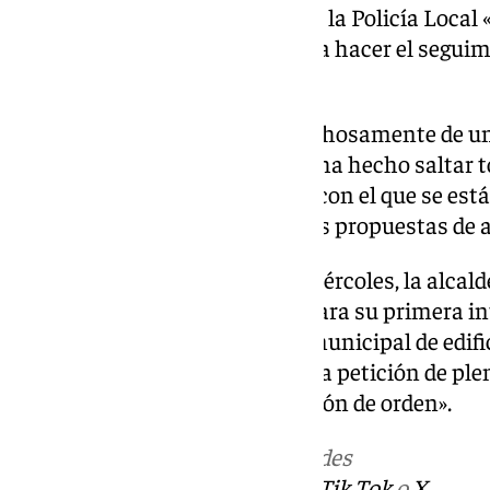
veraz», devolver a los agentes de la Policía Local
digital que hasta ahora permitía hacer el seguim
sanciones».
Un «acceso que se retiró sospechosamente de un
Ayuntamiento de Granada que ha hecho saltar tod
transparencia y oscurantismo con el que se está
añade el documento, entre otras propuestas de 
En la sesión plenaria de este miércoles, la alcal
ajustarse al tiempo que tenía para su primera in
debate de la nueva ordenanza municipal de edifica
utilizado para dar a conocer esta petición de pl
fuera considerada como «cuestión de orden».
Más noticias de
101TV
en las redes
sociales:
Instagram
,
Facebook
,
Tik Tok
o
X
.