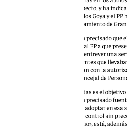
medios de comunicación al respecto, y ha indicad
equipo de gobierno local «trajo» los Goya y el PP h
«meter en los juzgados al Ayuntamiento de Grana
En una nota de prensa, Calvo ha precisado que el
de nuevo para instar a Carazo y al PP a que prese
audios conocidos donde se deja entrever una ser
para quitar de sus puestos a agentes que llevaban
de tráfico, traslados que contaban con la autoriz
Seguridad Ciudadana y por el concejal de Persona
El tema de la gestión de las multas es el objetivo 
pleno extraordinario, según han precisado fuent
Entre los acuerdos que propone adoptar en esa se
que Jiménez Avilés «adquirió un control sin pr
con la connivencia de su gobierno», está, además