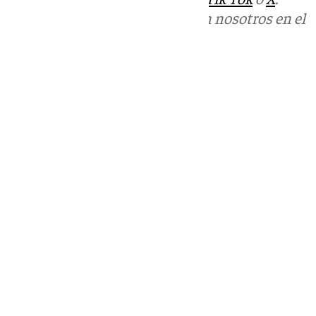
Puedes ponerte en contacto con nosotros en el
correo
informativos@101tv.es
Tags:
Últimas noticias