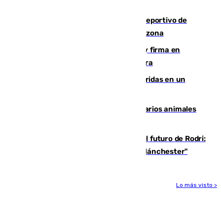
paseo marítimo
Un incendio en un local del puerto deportivo de
Fuengirola genera una gran susto en la zona
Daniel Mérida derriba a Griekspoor y firma en
Montreal el mejor resultado de su carrera
Dos personas mueren y tres son heridas en un
accidente de tráfico en Utrera
Estudiarán el comportamiento de varios animales
durante el eclipse
Maresca evita pronunciarse sobre el futuro de Rodri:
"Por el momento, el viernes estará en Mánchester"
Lo más visto >
Más noticias