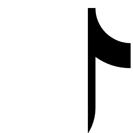
Ir
Tiktok
al
contenido