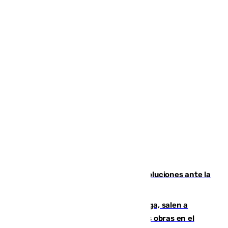
Más de 15.000 ceutíes claman por soluciones ante la
crisis migratoria
Los vecinos de Pedregalejo en Málaga, salen a
protestar en contra del resultado de las obras en el