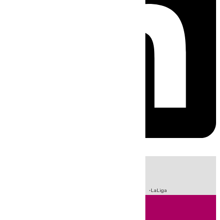
HOY
|
Incendios
Sucesos
Crisis Migratoria en Ceuta
Fútbol
LaLiga