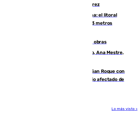
su turismo en la A-480 a la altura de Jerez
Julio supera a junio en basura marina: el litoral
occidental malagueño recoge más de 33 metros
cúbicos de residuos
El Cádiz se afila ante un Granada en obras
La nueva presidenta del Parlamento, Ana Mestre,
hace parada institucional en Cádiz
Estabilizado el incendio forestal de San Roque con
19 familias aún desalojadas y un domicilio afectado de
gravedad
Lo más visto >
Más noticias