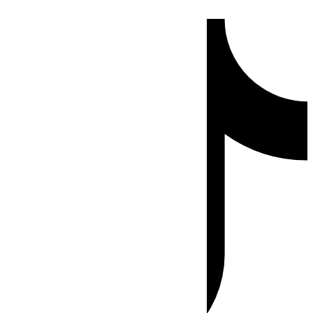
Ir
Tiktok
al
contenido