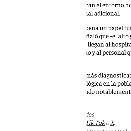
crucial que las pacientes conozcan el entorno h
que reciban un soporte emocional adicional.
El equipo de Enfermería desempeña un papel fu
supervisora, Cristina Gavala, señaló que «el alto 
pacientes se debe a que, cuando llegan al hospit
quirúrgica, ya conocen el entorno y al personal
todo el proceso».
El cáncer de mama es el tumor más diagnosticad
principal causa de muerte oncológica en la pobl
tasa de supervivencia ha mejorado notablement
por ciento de los casos.
Más noticias de
101TV
en las redes
sociales:
Instagram
,
Facebook
,
Tik Tok
o
X
.
Puedes ponerte en contacto con nosotros en el