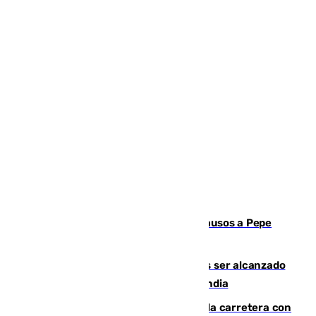
Granada despide con lágrimas y aplausos a Pepe
Habichuela
Un futbolista de 24 años muere tras ser alcanzado
por un rayo durante un partido en Tailandia
Muere un conductor tras salirse de la carretera con