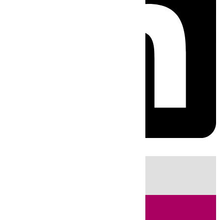
HOY
|
Fútbol
Sucesos
Cádiz
LaLiga
Campo de Gibraltar