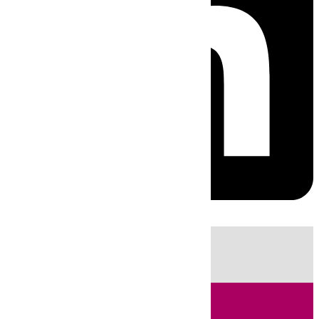
HOY
|
Incendios
Fútbol
LaLiga
Sucesos
Huelva