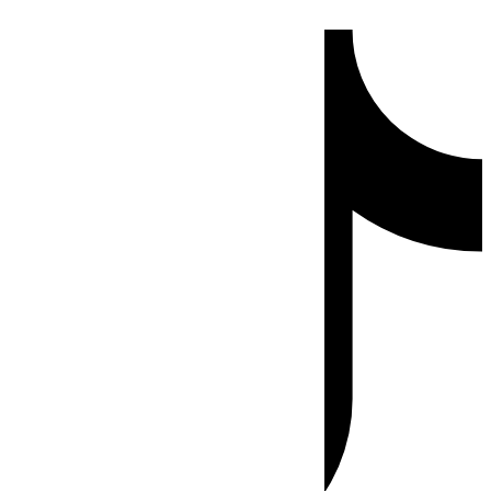
Ir
Tiktok
al
contenido