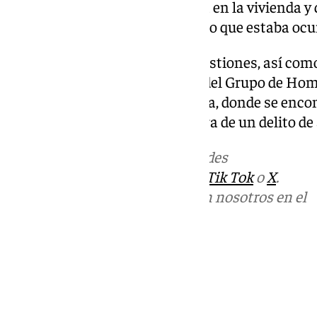
al resto de moradores que había en la vivienda y
si bien no eran conocedores de lo que estaba ocu
Una vez concluidas todas las gestiones, así como
de Medicina Legal, los agentes del Grupo de Homi
Palma se desplazaron a Granada, donde se encont
detención como presunta autora de un delito de 
Más noticias de
101TV
en las redes
sociales:
Instagram
,
Facebook
,
Tik Tok
o
X
.
Puedes ponerte en contacto con nosotros en el
correo
informativos@101tv.es
Tags:
Últimas noticias