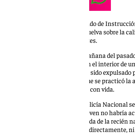
No obstante, deberá ser el Juzgado de Instrucc
lleve a cabo la instrucción y resuelva sobre la ca
han detallado las mismas fuentes.
Los hechos se remontan a la mañana del pasado
produjo el hallazgo de un feto en el interior de u
municipio de Mahón tras haber sido expulsado p
completamente formada a la que se practicó la a
determinaron que había nacido con vida.
El Grupo de Homicidios de la Policía Nacional se 
la cual ha determinado que la joven no habría a
exigible» para salvaguardar la vida de la recién 
conducta de auxilio a la bebé ni directamente,