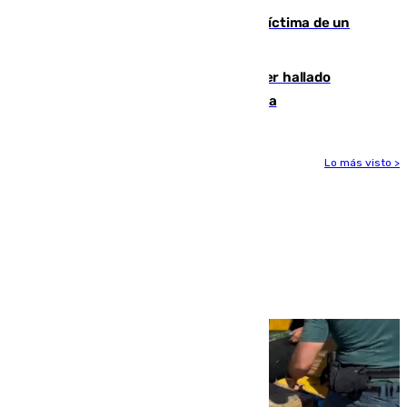
El tenista checho Lehecka, nueva víctima de un
Rafa Jódar que está siendo imparable
Muere un hombre de 58 años tras ser hallado
inconsciente en una piscina en Cómpeta
Lo más visto >
Más noticias
Ver más >