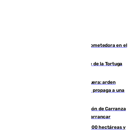
El año 2007, una generación muy prometedora en el
mundo del fútbol
Incendio forestal en el paraje Monte de la Tortuga
de Málaga
Incendio en un vertedero de Antequera: arden
chatarra, muebles y palets y el fuego se propaga a una
zona de monte
Las Palmas conquista el Trofeo Ramón de Carranza
y somete a un Cádiz que no termina de arrancar
El incendio de Niebla alcanza las 8.000 hectáreas y
mantiene desalojadas a 474 personas