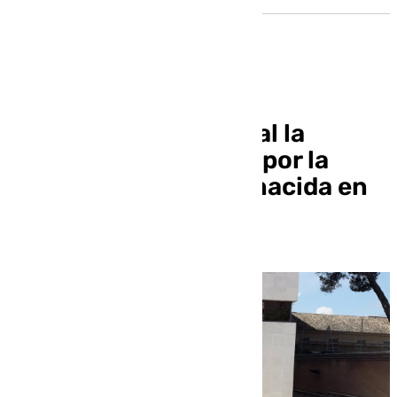
En libertad provisional la
detenida en Granada por la
muerte de su recién nacida en
Mahón (Menorca)