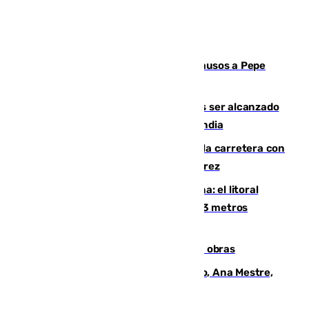
Granada despide con lágrimas y aplausos a Pepe
Habichuela
Un futbolista de 24 años muere tras ser alcanzado
por un rayo durante un partido en Tailandia
Muere un conductor tras salirse de la carretera con
su turismo en la A-480 a la altura de Jerez
Julio supera a junio en basura marina: el litoral
occidental malagueño recoge más de 33 metros
cúbicos de residuos
El Cádiz se afila ante un Granada en obras
La nueva presidenta del Parlamento, Ana Mestre,
hace parada institucional en Cádiz