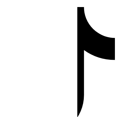
Ir
Tiktok
al
contenido