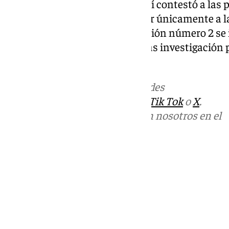
socorro. Mientras uno de ellos sí contestó a las 
otros dos optaron por responder únicamente a l
letrados. El Juzgado de Instrucción número 2 se 
con el fin de que continúe con las investigación 
de este
crimen
.
Más noticias de
101TV
en las redes
sociales:
Instagram
,
Facebook
,
Tik Tok
o
X
.
Puedes ponerte en contacto con nosotros en el
correo
informativos@101tv.es
Tags:
Últimas noticias