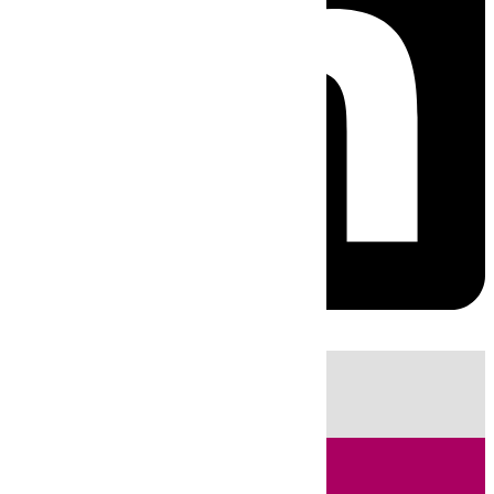
HOY
|
Fútbol
Sucesos
Cádiz
LaLiga
Campo de Gibraltar