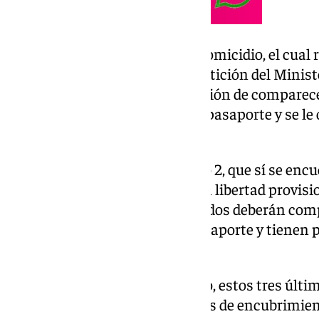
Es el único investigado por el homicidio, el cual
partes. El juez, conforme a la petición del Minist
libertad provisional con obligación de compar
judicial. También se le retiró el pasaporte y se le 
nacional.
Por su parte, el Juzgado número 2, que sí se enc
acordó este viernes la puesta en libertad provisi
en relación con este crimen. Todos deberán compa
judicial, se les ha retirado el pasaporte y tienen
nacional.
A diferencia del primer detenido, estos tres últi
presunta comisión de los delitos de encubrimien