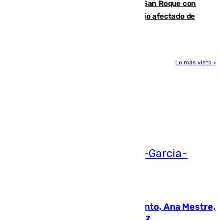
Estabilizado el incendio forestal de San Roque con
19 familias aún desalojadas y un domicilio afectado de
gravedad
Lo más visto >
Más noticias
Ver más >
05.08.2026
La nueva presidenta del Parlamento, Ana Mestre,
hace parada institucional en Cádiz