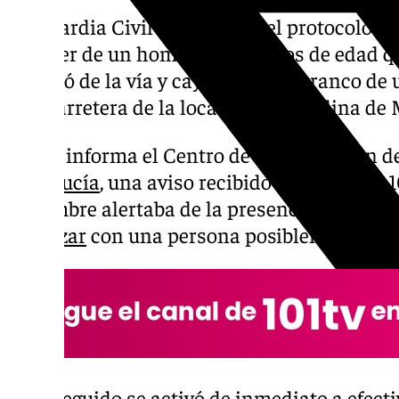
La Guardia Civil ha activado el protocolo jud
cadáver de un hombre de 65 años de edad q
se salió de la vía y cayó por un barranco de
una carretera de la localidad granadina de 
Según informa el Centro de Coordinación 
Andalucía
, una aviso recibido sobre las 20.
diciembre alertaba de la presencia de un v
Molvízar
con una persona posiblemente fall
Acto seguido se activó de inmediato a efecti