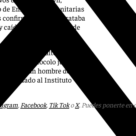
o de Emergencias Sanitarias
os confirmaron que se trataba
 y caído por un barranco de
e fue muy dificultoso debido
activó el protocolo judicial
conductor, un hombre de 65
 trasladado al Instituto
tagram
,
Facebook
,
Tik Tok
o
X
. Puedes ponerte en 