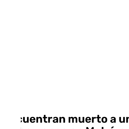
Ir
al
contenido
Encuentran muerto a un