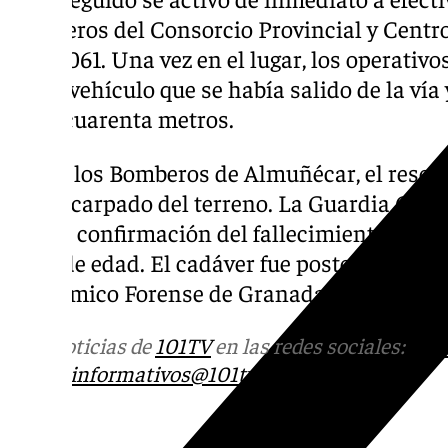
Bomberos del Consorcio Provincial y Centr
(CES) 061. Una vez en el lugar, los operativ
de un vehículo que se había salido de la vía
unos cuarenta metros.
Según los Bomberos de Almuñécar, el rescat
a lo escarpado del terreno. La Guardia Civil 
tras la confirmación del fallecimiento del 
años de edad. El cadáver fue posteriormente
Anatómico Forense de Granada.
Más noticias de
101TV
en las redes sociales:
Ins
correo
informativos@101tv.es