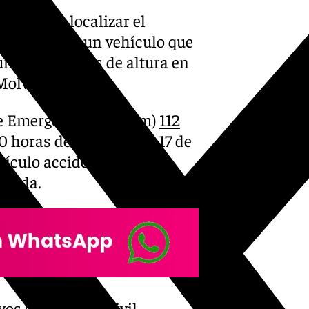
icial tras localizar el
ue conducía un vehículo que
 unos 40 metros de altura en
Molvízar.
de Emergencias (Cecem)
112
10 horas de este martes 17 de
ehículo accidentado en
ecida.
vos de Guardia Civil,