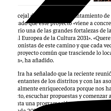
El concejal de Cultura del Ayuntamiento de
destacado que este proyecto «viene a concret
territorio una de las grandes fortalezas de
Capital Europea de la Cultura 2031». «Quer
protagonistas de este camino y que cada ve
de un proyecto común que trasciende lo loc
Europa», ha añadido.
Saavedra ha señalado que la reciente reun
representantes de los distritos y con las as
especialmente enriquecedora porque nos ha 
proyecto, escuchar propuestas y comenzar 
conjunta una programación adaptada a la re
«Granada 2031 será una candidatura más fu