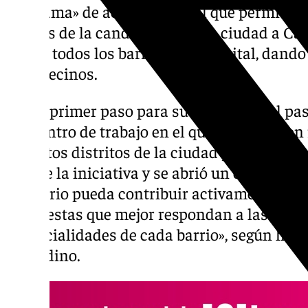
programa» de acción cultural que permitirá 
valores de la candidatura de la ciudad a Ca
2031 a todos los barrios de la capital, dan
a los vecinos.
Como primer paso para su desarrollo, el pa
encuentro de trabajo en el que participaron
distintos distritos de la ciudad y asociacio
detalle la iniciativa y se abrió un espacio d
territorio pueda contribuir activamente a de
propuestas que mejor respondan a las neces
potencialidades de cada barrio», según ha c
granadino.