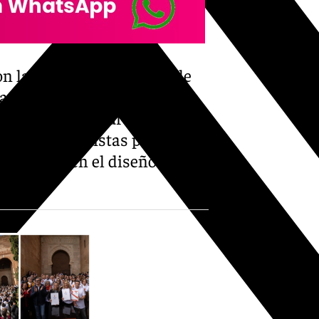
n las principales líneas de
amente por la Concejalía de
anada Capital Europea de la
boración previstas para
 el inicio en el diseño y