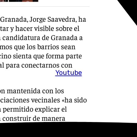
 Granada, Jorge Saavedra, ha
ar y hacer visible sobre el
 la candidatura de Granada a
emos que los barrios sean
cino sienta que forma parte
al para conectarnos con
Youtube
ión mantenida con los
ociaciones vecinales «ha sido
permitido explicar el
a construir de manera
alidad de cada barrio».
erte cuanto mayor sea la