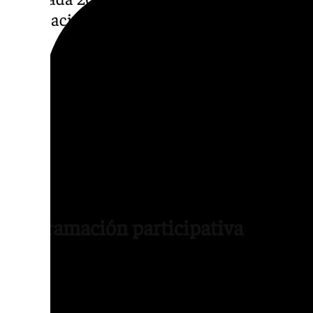
implicación de la ciudadanía», ha señalado.
Asimismo, el edil ha subrayado que la cult
de cohesión social, participación democrátic
precisamente esos son los principios que ins
«Queremos que la candidatura llegue a todos
que cada distrito encuentre en ella una op
identidad, fortalecer su tejido social y abri
cultural», ha añadido.
Programación participativa
El programa tiene como principales objetivo
Granada 2031 a toda la ciudadanía, fomenta