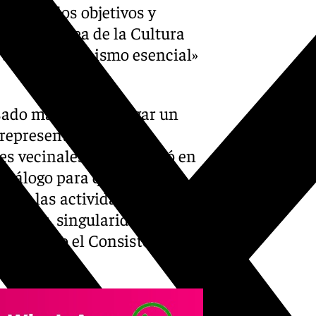
acercar los objetivos y
pital Europea de la Cultura
do un «protagonismo esencial»
sado martes tuvo lugar un
 representantes de los
nes vecinales. Se presentó en
e diálogo para que «cada
finir las actividades y
idades, singularidades y
oncretado el Consistorio