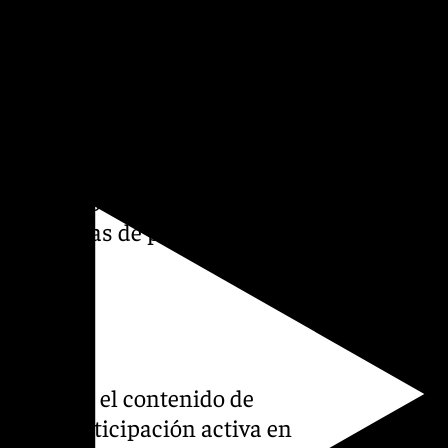
ura «debe ser una herramienta
a e inclusión, y
piran esta iniciativa».
 los rincones de la ciudad y
ortunidad para mostrar su
r nuevas vías de participación
s acercar el contenido de
r una participación activa en