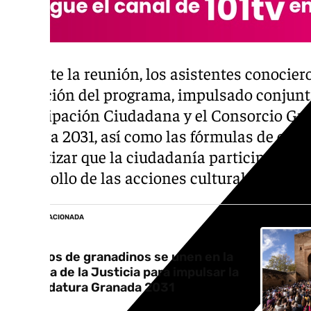
Durante la reunión, los asistentes conociero
actuación del programa, impulsado conjunt
Participación Ciudadana y el Consorcio Gr
Cultura 2031, así como las fórmulas de cola
garantizar que la ciudadanía participe desde
desarrollo de las acciones culturales.
NOTICIA RELACIONADA
Cientos de granadinos se unen en la
Puerta de la Justicia para impulsar la
candidatura Granada 2031