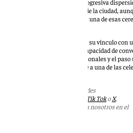
retirada de las comitivas y la progresiva dispers
a poco la normalidad al centro de la ciudad, au
la sensación de haber asistido a una de esas ce
del tiempo.
Una vez más, Granada reafirmó su vínculo con u
sigue conservando intacta su capacidad de convo
campanas, las marchas procesionales y el paso s
ciudad volvió a rendir homenaje a una de las c
de su calendario festivo.
Más noticias de
101TV
en las redes
sociales:
Instagram
,
Facebook
,
Tik Tok
o
X
.
Puedes ponerte en contacto con nosotros en el
correo
informativos@101tv.es