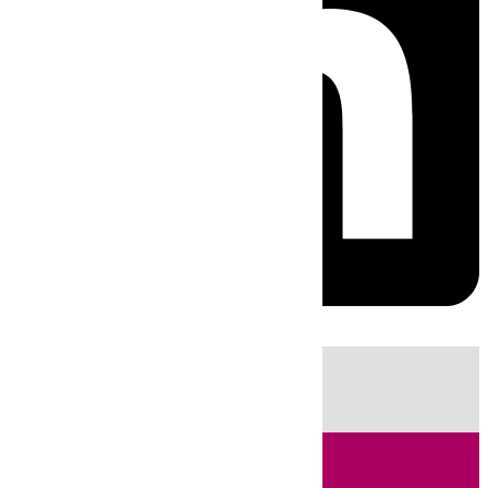
HOY
|
Sucesos
Guardia Civil
Fútbol
LaLiga
Incendios