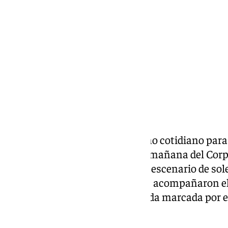
jueves, 4 junio 2026, 14:04
Compartir:
Granada volvió a detener el ritmo cotidiano para
tradiciones más arraigadas. La mañana del Corp
jueves el centro histórico en un escenario de s
vivo, donde miles de granadinos acompañaron el 
calles de la ciudad en una jornada marcada por el
ceremonial.