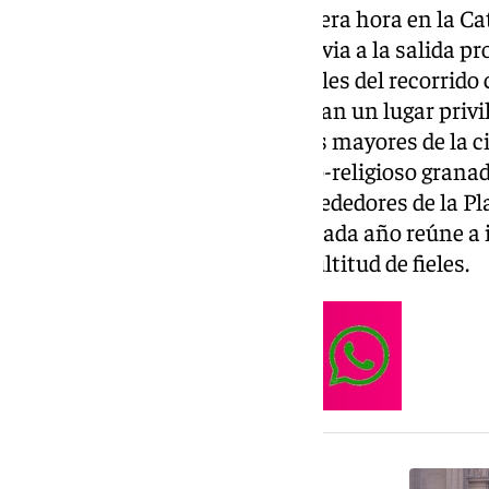
La celebración comenzó a primera hora en la Ca
ofició la solemne Eucaristía previa a la salida 
de las diez de la mañana, las calles del recorrid
vecinos y visitantes que buscaban un lugar priv
los actos centrales de las fiestas mayores de la 
marcadas del calendario festivo-religioso granad
visible especialmente en los alrededores de la Pl
neurálgico de una jornada que cada año reúne a i
autoridades religiosas y una multitud de fieles.
NOTICIA RELACIONADA