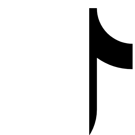
Ir
Tiktok
al
contenido