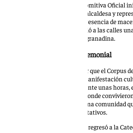
celebración. Poco después, la Comitiva Oficial in
del Carmen, encabezada por la alcaldesa y repre
instituciones de la ciudad. La presencia de mace
elementos tradicionales devolvió a las calles u
presente con siglos de historia granadina.
Granada, gran escenario ceremonial
La procesión volvió a demostrar que el Corpus
acto religioso. Se trata de una manifestación c
a la identidad de la ciudad. Durante unas horas, 
un gran escenario ceremonial donde convivieron la
sentimiento de pertenencia a una comunidad qu
acontecimientos más representativos.
Pasado el mediodía, la Custodia regresó a la Cate