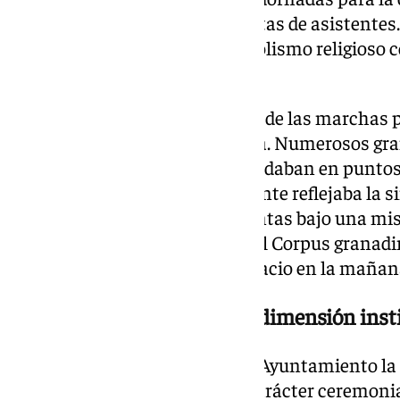
alfombra de pasto y sillas repletas de asistente
itinerario que combina el simbolismo religioso c
urbano de la capital.
A lo largo del trayecto, el sonido de las marcha
caminar pausado de la comitiva. Numerosos gran
completo, mientras otros aguardaban en puntos
el paso de la Custodia. El ambiente reflejaba la s
logra reunir generaciones distintas bajo una mi
turistas atraídos por la fama del Corpus granadin
año tras año compartieron espacio en la mañan
La Comitiva Histórica, una dimensión inst
A las 9:45 horas partió desde el Ayuntamiento l
de abrir el cortejo y aportar el carácter ceremoni