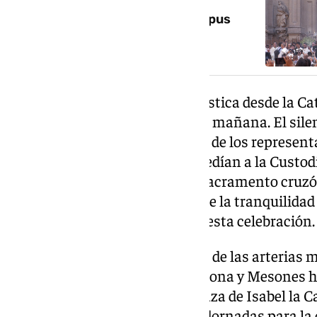
Así ha sido la procesión del Corpus
Christi de Granada 2026
La salida de la Comitiva Eclesiástica desde la C
momentos más esperados de la mañana. El silen
asistentes acompañó el avance de los representa
autoridades religiosas que precedían a la Custod
jornada. Cuando el Santísimo Sacramento cruzó e
aplausos rompieron brevemente la tranquilidad 
popular que sigue despertando esta celebración.
El recorrido avanzó por algunas de las arterias
Granada. Desde Marqués de Gerona y Mesones ha
Católicos, Plaza del Carmen, Plaza de Isabel la Ca
encontrando a su paso calles adornadas para la