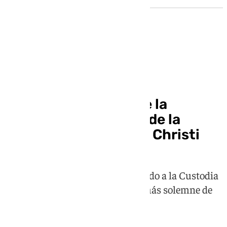
Corpus Granada 2026
Granada, a los pies de la
centenaria tradición de la
procesión del Corpus Christi
Miles de personas han acompañado a la Custodia
por el centro histórico en el acto más solemne de
las fiestas mayores de la ciudad