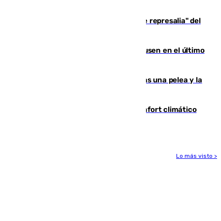
de 500 efectivos trabajando
Italia responde ante las "medidas de represalia" del
Gobierno de Sánchez
El Sevilla se desinfla ante el Leverkusen en el último
ensayo (1-2)
Tensión en la prisión de Alhaurín tras una pelea y la
incautación de un punzón
Málaga contabiliza 148 zonas de confort climático
para enfrentar las altas temperaturas
Lo más visto >
Más noticias
Ver más >