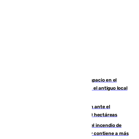
Las marca internacionales ganan espacio en el
Centro de Málaga: La Tagliatella abre en el antiguo local
de Vox Sports Bar
Moreno pide extremar la precaución ante el
incendio de Niebla, que supera las 4.000 hectáreas
340 personas más desalojadas por el incendio de
Niebla, que mantiene a 410 evacuadas y contiene a más