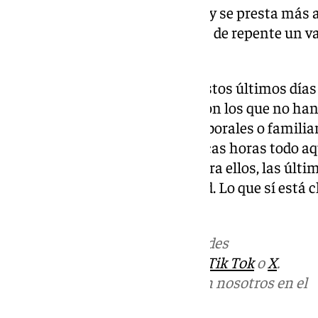
se alargan más las sobremesas y se presta más a
Lo cotidiano de la feria adquiere de repente un v
está a punto de terminar.
También están quienes viven estos últimos días c
ha pasado demasiado rápido. Son los que no han
hubiera gustado por motivos laborales o familiar
semana para concentrar en pocas horas todo aq
disfrutar durante la semana. Para ellos, las úl
especie de segunda oportunidad. Lo que sí está cla
Corpus de Granada nunca falla.
Más noticias de
101TV
en las redes
sociales:
Instagram
,
Facebook
,
Tik Tok
o
X
.
Puedes ponerte en contacto con nosotros en el
correo
informativos@101tv.es