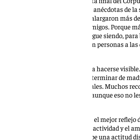
Para muchos granadinos, la recta final del Cor
hacer balance. Se comentan las anécdotas de la
inesperados, las noches que se alargaron más d
compartidos con familiares y amigos. Porque más 
programación festiva, la feria sigue siendo, para
un espacio para encontrarse con personas a las 
estos días.
El cansancio también empieza a hacerse visible
suelen comenzar al mediodía y terminar de madru
roncas se convierten en habituales. Muchos recon
semana con las fuerzas justas, aunque eso no le
recinto ferial.
Las casetas son probablemente el mejor reflejo 
últimas jornadas mantienen la actividad y el am
quienes las frecuentan se percibe una actitud di