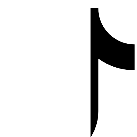
Ir
Tiktok
al
contenido