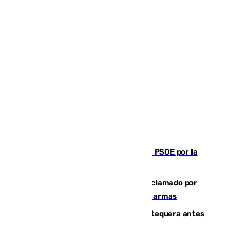
Vuelve el duelo dialéctico entre PP y PSOE por la
financiación de las autonomías
Detienen en Málaga a un fugitivo reclamado por
Colombia por homicidio y transporte de armas
Prueba final del Granada ante el Antequera antes
del inicio de la Liga