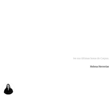
El recinto ferial de Granada vive sus últimas horas de Corpus.
Helena Herrerías
Diana Marteniuc