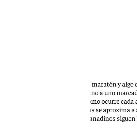
sábado, 6 junio 2026, 11:43
Compartir:
La feria del Corpus tiene algo de maratón y algo
semana, Granada cambia de ritmo a uno marcado 
las atracciones. Sin embargo, como ocurre cada 
calendario avisa de que el Corpus se aproxima a 
largas- horas de su cierre, los granadinos sigue
éste no se acercara.