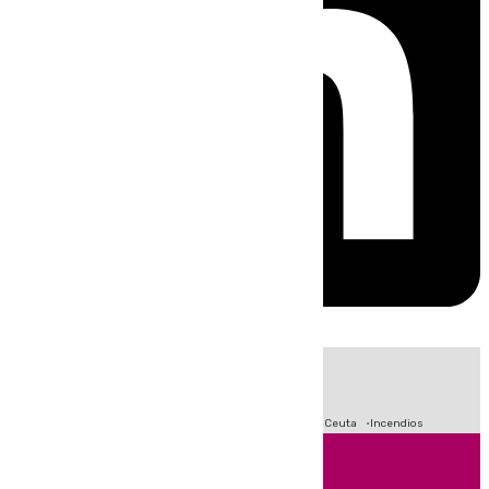
HOY
|
Fútbol
Sucesos
Primera División
Crisis Migratoria en Ceuta
Incendios