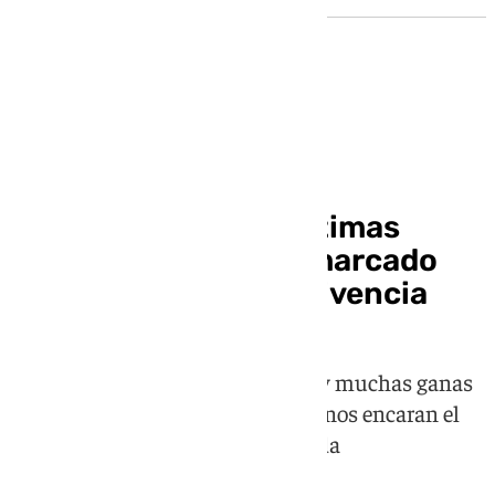
Corpus Granada 2026
Granada apura las últimas
horas de un Corpus marcado
por la fiesta y la convivencia
Con una mezcla entre cansancio y muchas ganas
de seguir disfrutando, los granadinos encaran el
último tramo con energía renovada