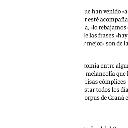
Con él coinciden otros tantos, que han venido «a 
con los amigos» aunque «la calor esté acompañan
tiene la solución a este problema, «lo rebajamos
este punto, es el momento donde las frases «hay
acaba» o «el año que viene más y mejor» son de 
escuchadas.
Hay también una pequeña dicotomía entre algun
algunos sueltan con anticipada melancolía que 
que vuelva» otros opinan -entre risas cómplices- 
bien que se acabe, no se puede estar todos los día
la unánime opinión de que «el Corpus de Graná e
Anécdotas y cansancio