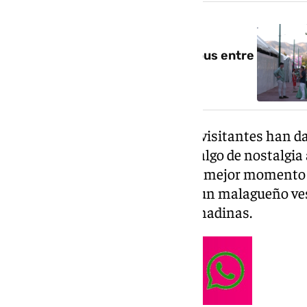
NOTICIA RELACIONADA
Granada apura su feria del Corpus entre
casetas
De este modo, los granadinos y visitantes han d
de cansancio, ganas de fiesta y algo de nostalgia
satisfacción de haber pasado el mejor momento
salir a vivir el Corpus», destaca un malagueño v
querido perderse las fiestas granadinas.