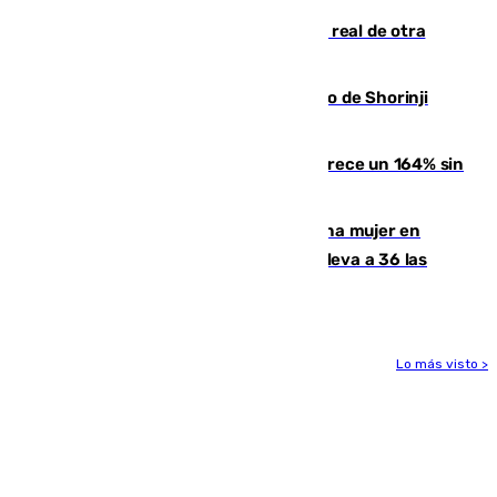
Ceuta se prepara ante la posibilidad real de otra
entrada masiva el 15 de agosto
Cártama, protagonista en el Europeo de Shorinji
Kempo celebrado en Berlín
La llegada de inmigrantes a Ceuta crece un 164% sin
contar la entrada masiva
Igualdad confirma el asesinato de una mujer en
Benahavís como violencia machista y eleva a 36 las
víctimas en 2026
Lo más visto >
Más noticias
Ver más >