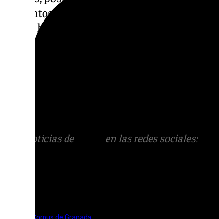
contentos porque ayer fue terrible de gente y
que se ha encargado de la decoración de esta
mucha alegría: “Estamos en la gloria. Pensa
pero tenemos hasta frío”.
Brindis, bailes y risas resuenan en las case
disfrutan en una jornada familiar y sin agl
Corpus que poco a poco empieza a coger ri
Más noticias de
101TV
en las redes sociales:
Ins
correo
informativos@101tv.es
Tags:
Feria del Corpus de Granada