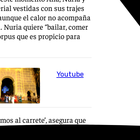
rial vestidas con sus trajes
Y aunque el calor no acompaña
Nuria quiere “bailar, comer
orpus que es propicio para
Youtube
mos al carrete’, asegura que
es mayor que la del año
enido antes”. “Estamos muy