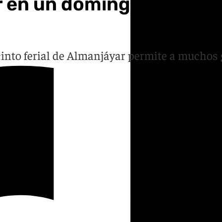
or en un domingo de Corp
ecinto ferial de Almanjáyar permite a muchos