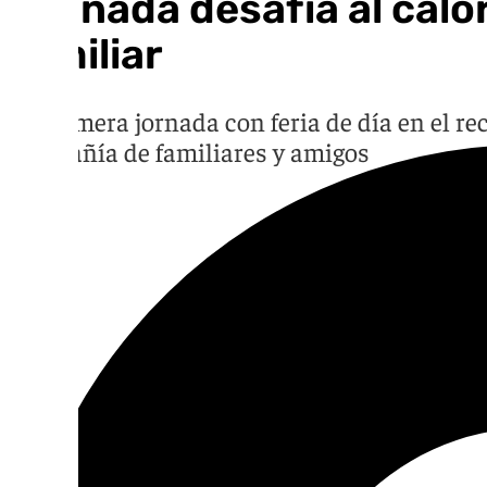
Granada desafía al cal
familiar
La primera jornada con feria de día en el r
compañía de familiares y amigos