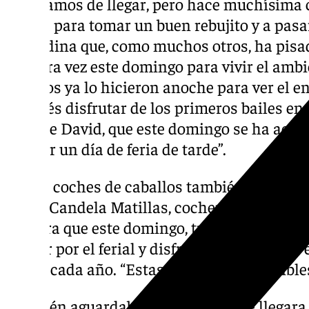
“Acabamos de llegar, pero hace muchísima 
caseta para tomar un buen rebujito y a pasar
granadina que, como muchos otros, ha pisado
primera vez este domingo para vivir el ambie
muchos ya lo hicieron anoche para ver el e
después disfrutar de los primeros bailes e
caso de David, que este domingo se ha acer
y echar un día de feria de tarde”.
Varios coches de caballos también han lleg
ferial. Candela Matillas, cochera de uno que
asegura que este domingo, tranquilo y sin ta
pasear por el ferial y disfrutar de una grat
ganas cada año. “Estas fechas son increíble
También aguardaban con ganas que llegara