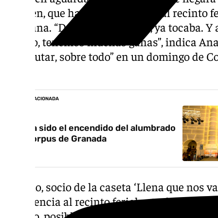
Carmen, que han llegado juntas al recinto fe
de gitana. “Después de un año, ya tocaba. 
mucho, tenemos muchas ganas”, indica Ana. 
y disfrutar, sobre todo” en un domingo de C
ello.
NOTICIA RELACIONADA
Así ha sido el encendido del alumbrado
del Corpus de Granada
Manolo, socio de la caseta ‘Llena que nos va
la afluencia al recinto ferial este domingo 
pasado, posiblemente “porque la feria ha v