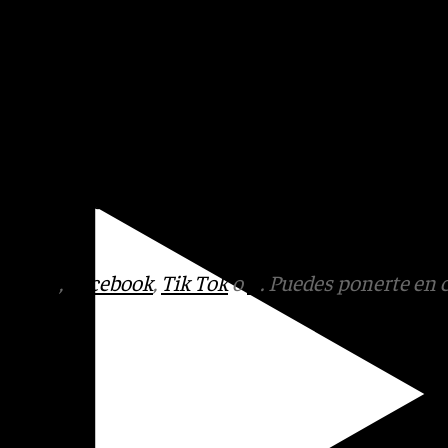
 hoy está bien”, añade. Adela,
 caseta, vive este día con
ba que iba a hacer más calor,
tas, donde los granadinos
omeraciones de una Feria del
tmo.
tagram
,
Facebook
,
Tik Tok
o
X
. Puedes ponerte en 