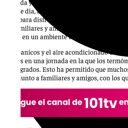
Granada ya disfruta de su Feria del Corpus.
feria de día, bajo un intenso calor, los gra
ferial para disfrutar de la gastronomía de 
sus familiares y amigos, lucir sus vestidos d
tardeo en un ambiente tranquilo.
Los abanicos y el aire acondicionado en las
aliados en una jornada en la que los termó
los 35 grados. Esto ha permitido que much
gusto junto a familiares y amigos, con los 