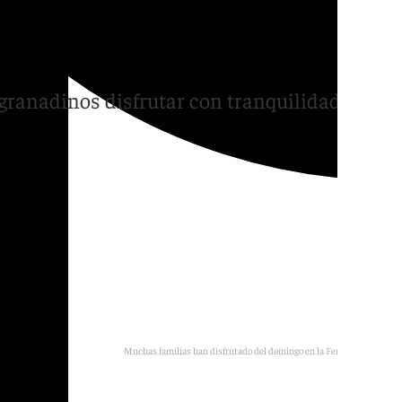
us de tardeo y ambiente
 granadinos disfrutar con tranquilidad y en
Muchas familias han disfrutado del domingo en la Feria del Corpus.
MJR