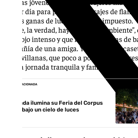
Muchas jóvenes y también mujeres más may
primer día para ponerse sus trajes de flamen
que las ganas de lucirlos se han impuesto. “
porque, la verdad, hay muy buen ambiente”, 
traje rojo intenso y que llega con ganas de b
compañía de una amiga. Y es que en la caset
por sevillanas, que poco a poco han ido pr
en una jornada tranquila y familiar.
NOTICIA RELACIONADA
Granada ilumina su Feria del Corpus
2026 bajo un cielo de luces