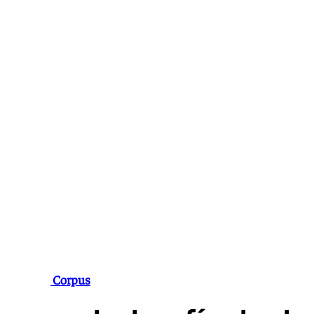
Ir
al
contenido
Feria del Corpus