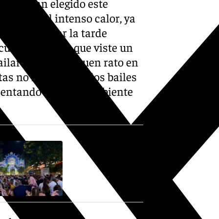
ores han elegido este
ca pese al intenso calor, ya
Vengo a pasar la tarde
cuenta Beatriz, que viste un
ailar y pasar un buen rato en
as no han faltado los bailes
esentando un buen ambiente