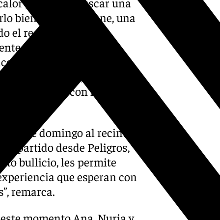
calor y vamos a buscar una
lo bien”, asegura Irene, una
 el recinto ferial por
nte de la feria. Otros
ncendido del alumbrado y
n buena compañía, como es el
cado “ a comer con los amigos
ado este domingo al recinto
 ha partido desde Peligros,
nto bullicio, les permite
a experiencia que esperan con
s”, remarca.
 este momento Ana, Nuria y