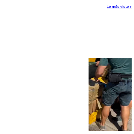
Lo más visto >
Más noticias
Ver más >