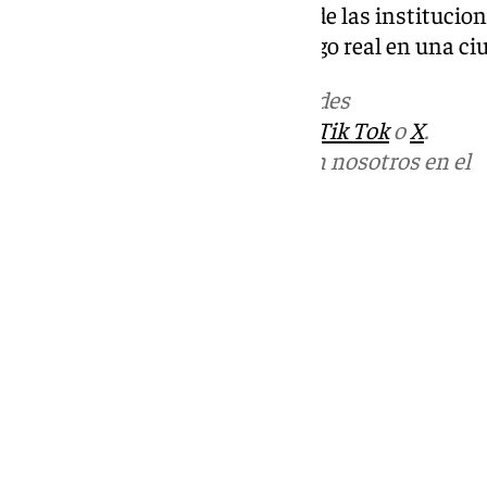
mejorar la respuesta conjunta de las institucio
como las inundaciones, un riesgo real en una ciu
Más noticias de
101TV
en las redes
sociales:
Instagram
,
Facebook
,
Tik Tok
o
X
.
Puedes ponerte en contacto con nosotros en el
correo
informativos@101tv.es
Tags:
Últimas noticias