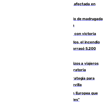
Incendios de Castellón: la superficie afectada en
Tírig roza las 400 hectáreas
Muere un peatón tras ser atropellado de madrugada
en la carretera A-7 a su paso por Málaga
El Granada cierra su puesta a punto con victoria
Un mes de la tragedia de Los Gallardos, el incendio
que acabó con la vida de 14 personas y arrasó 5.200
hectáreas
España establece controles fronterizos a viajeros
procedentes de Italia por la presión migratoria
El Ayuntamiento desarrolla una estrategia para
recuperar la identidad patrimonial de Sevilla
España e Italia garantizan a la Unión Europea que
sus controles fronterizos son "temporales"