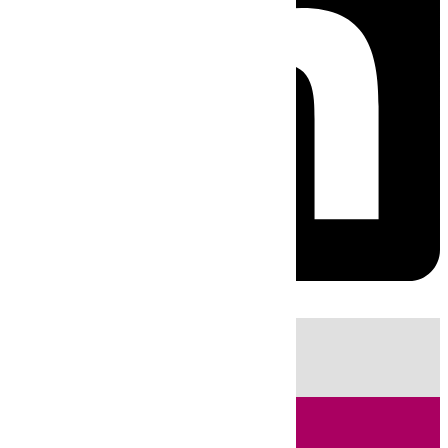
HOY
|
Sucesos
Incendios
Fútbol
LaLiga
Huelva