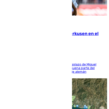
08.08.2026
El Sevilla se desinfla ante el Leverkusen en el
último ensayo (1-2)
El conjunto de Luis García se adelantó con un golazo de Miguel
Sierra y ofreció buenas sensaciones durante buena parte del
encuentro, pero acabó cediendo ante el empuje alemán