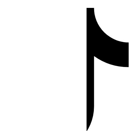
Ir
Tiktok
al
contenido