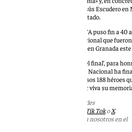
familiar tiene cicatrices en el alma» y, en concre
que fue víctima el granadino Jesús Escudero en M
sido juzgado por ello», ha lamentado.
El cese de la banda terrorista ETA puso fin a 40
los 188 agentes de la Policía Nacional que fuero
recibido su merecido homenaje en Granada este 
Con el himno ‘La muerte no es el final’, para honr
servicio, y el himno de la Policía Nacional ha fin
reconocimiento en Granada a esos 188 héroes qu
Policía Nacional para mantener viva su memori
Más noticias de
101TV
en las redes
sociales:
Instagram
,
Facebook
,
Tik Tok
o
X
.
Puedes ponerte en contacto con nosotros en el
correo
informativos@101tv.es