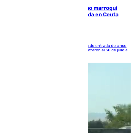
Expulsado de España un ciudadano marroquí
condenado por allanar una vivienda en Ceuta
La sentencia también contiene una prohibición de entrada de cinco
años al país y es uno de los inmigrantes que entraron el 30 de julio a
la ciudad autónoma