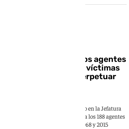
Homenaje
Granada recuerda a los agentes
de la Policía Nacional víctimas
de terrorismo para perpetuar
su memoria
En un acto institucional celebrado en la Jefatura
Superior se ha rendido homenaje a los 188 agentes
asesinados por terroristas entre 1968 y 2015