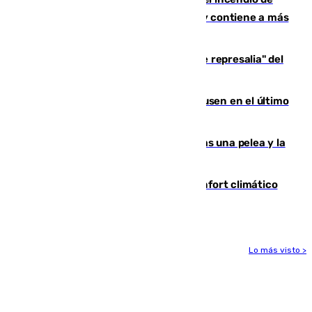
Niebla, que mantiene a 410 evacuadas y contiene a más
de 500 efectivos trabajando
Italia responde ante las "medidas de represalia" del
Gobierno de Sánchez
El Sevilla se desinfla ante el Leverkusen en el último
ensayo (1-2)
Tensión en la prisión de Alhaurín tras una pelea y la
incautación de un punzón
Málaga contabiliza 148 zonas de confort climático
para enfrentar las altas temperaturas
Lo más visto >
Más noticias