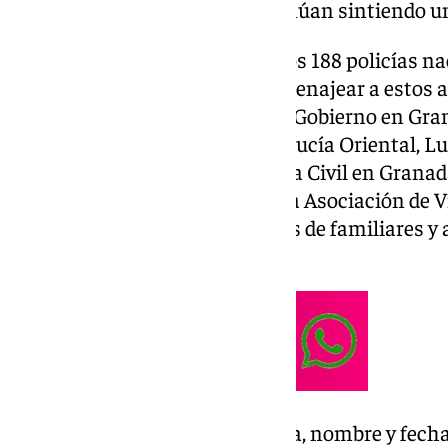
a sus familiares, quienes continúan sintiendo un
Un vídeo con las imágenes de los 188 policías n
en España ha servido para homenajear a estos ag
han acudido el subdelegado del Gobierno en Gran
jefe superior de Policía de Andalucía Oriental, L
de la comandancia de la Guardia Civil en Granad
Manzano, el representante de la Asociación de V
Antonio Sola Rodríguez, además de familiares y a
Granada.
Con ese vídeo «se ha puesto cara, nombre y fecha»