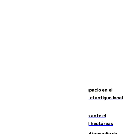
Las marca internacionales ganan espacio en el
Centro de Málaga: La Tagliatella abre en el antiguo local
de Vox Sports Bar
Moreno pide extremar la precaución ante el
incendio de Niebla, que supera las 4.000 hectáreas
340 personas más desalojadas por el incendio de