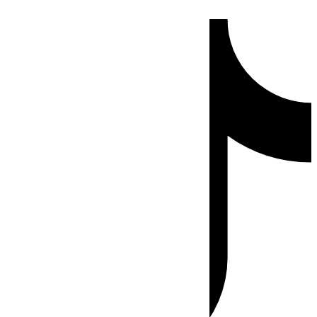
Ir
Tiktok
al
contenido