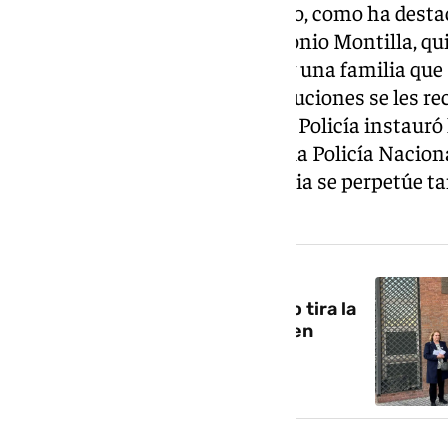
Nacional víctimas de terrorismo, como ha desta
Gobierno en Granada, José Antonio Montilla, qu
cada víctima hay una persona y una familia que su
importante que desde las instituciones se les re
2024, la Dirección General de la Policía instaur
las Víctimas del Terrorismo en la Policía Nacion
familiares y para que su memoria se perpetúe ta
en el resto de la sociedad.
NOTICIA RELACIONADA
La familia de García Caparrós no tira la
toalla: «Esperamos que lo acaben
reconociendo como víctima de
terrorismo