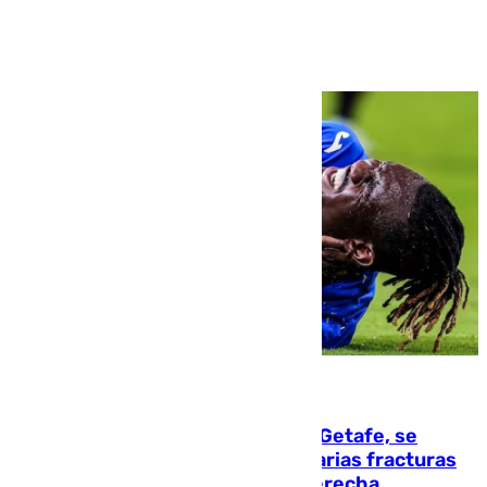
Ver más >
08.08.2026
Christantus Uche, delantero del Getafe, se
perderá toda la temporada por varias fracturas
en los ligamentos de su rodilla derecha