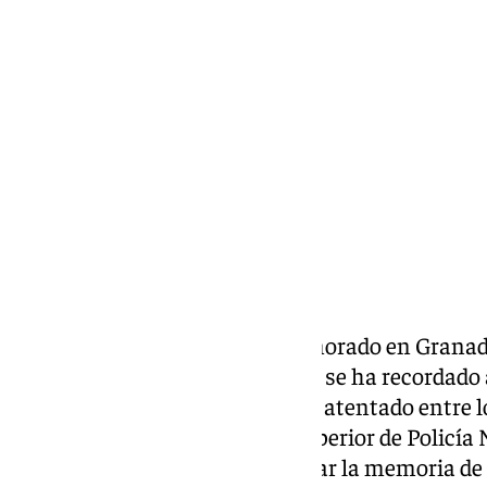
María José Ramírez
jueves, 18 junio 2026, 14:41
Compartir:
La Policía Nacional ha conmemorado en Granada 
Terrorismo en un acto en el que se ha recordado 
murieron a consecuencia de un atentado entre l
año consecutivo, la Jefatura Superior de Policía
homenaje para recordar y honrar la memoria de 