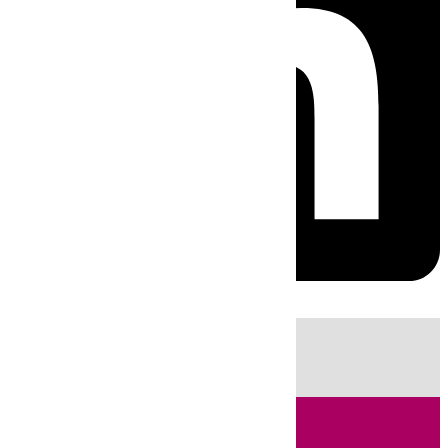
HOY
|
Sucesos
Guardia Civil
Fútbol
LaLiga
Incendios