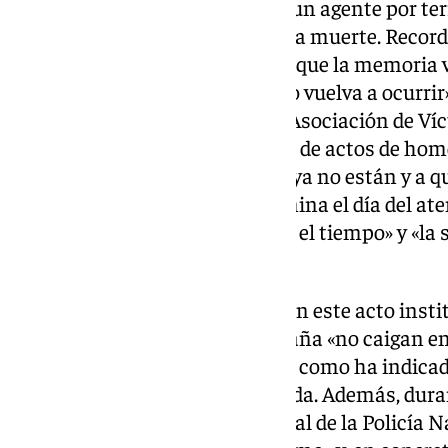
«Alrededor del fallecimiento de un agente por t
conocidos que sufren mucho esa muerte. Recorda
casos que hay de víctimas hace que la memoria vu
vuelva a luchar para que esto no vuelva a ocurri
Rodríguez, representante de la Asociación de Ví
celebra que se realicen este tipo de actos de h
expresión de respeto a quienes ya no están y a q
porque el daño causado no termina el día del ate
consecuencias de prolongan en el tiempo» y «la 
memoria».
La Policía Nacional pretende con este acto insti
víctimas del terrorismo en España «no caigan en 
blanqueen los asesinatos», tal y como ha indicad
de la Policía Nacional en Granada. Además, duran
Pérez, el comisario jefe provincial de la Policía