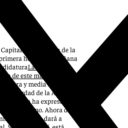
 Capitalidad Europea de la
 primera hora de la mañana
andidatura
La expedición
na de este martes las líneas
 de hora y media que ha
 de la ciudad de la Alhambra
a que, según ha expresado la
ebosa optimismo. Ahora debe
omisión Europea dará a
. Su suerte, ya sí, está