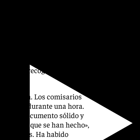
sía del mismo Luis García
ía han compuesto algunos de
ambién ha tenido un peso
el proyecto en la ciudad, así
tura y la relación de Granada
tos. En esta misma línea,
deje más allá de la fecha
40, como recoge el plan
aldesa.
ero examen. Los comisarios
 proyecto durante una hora.
k. Es un documento sólido y
 preguntas que se han hecho»,
por bloques. Ha habido