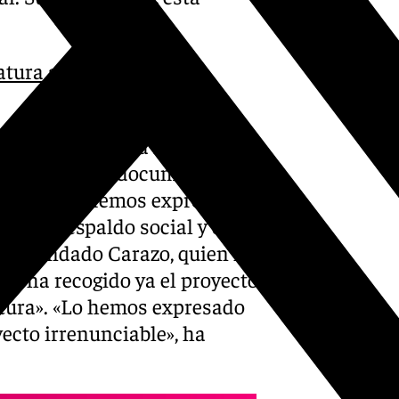
tura a Capitalidad
profundizar», ha indicado la
 partir de este documento, que
sus llaves. Hemos expresado
on el respaldo social y del
 ha ahondado Carazo, quien ha
ue ha recogido ya el proyecto
tura». «Lo hemos expresado
ecto irrenunciable», ha