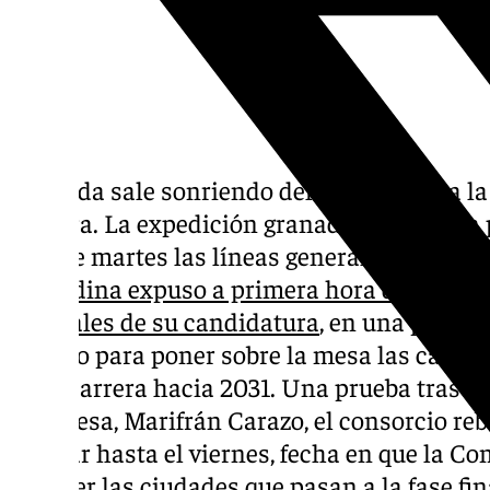
Granada sale sonriendo del examen para la
Cultura. La expedición granadina expuso a
de este martes las líneas generales de su c
granadina expuso a primera hora de la maña
generales de su candidatura
, en una prueba
servido para poner sobre la mesa las cartas
en la carrera hacia 2031. Una prueba tras l
alcaldesa, Marifrán Carazo, el consorcio r
esperar hasta el viernes, fecha en que la C
conocer las ciudades que pasan a la fase final