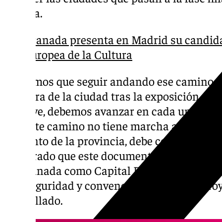
echada.
Granada presenta en Madrid su candida
Europea de la Cultura
«Tenemos que seguir andando ese camino y 
regidora de la ciudad tras la exposición. «A
es clave, debemos avanzar en cada una de 
que este camino no tiene marcha atrás, que c
conjunto de la provincia, debe continuar»,
asegurado que este documento «es el éxito q
de Granada como Capital Europea de la Cul
con seguridad y convencimiento. Es un proy
apostillado.