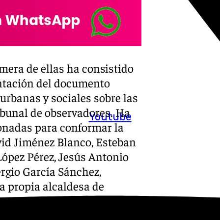
mera de ellas ha consistido
sentación del documento
 urbanas y sociales sobre las
ribunal de observadores. Ha
Youtube
ionadas para conformar la
avid Jiménez Blanco, Esteban
 López Pérez, Jesús Antonio
ergio García Sánchez,
a propia alcaldesa de