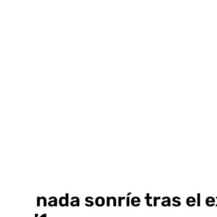
Ir
al
contenido
Granada sonríe tras el 