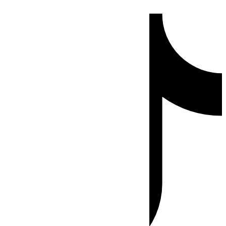
Ir
Tiktok
al
contenido