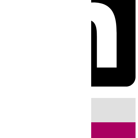
HOY
|
Fútbol
Sucesos
Cádiz
LaLiga
Campo de Gibraltar