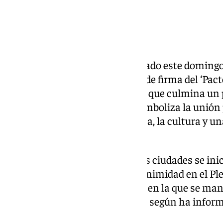
La ciudad de Granada ha celebrado este domingo, 1
la Hispanidad, el solemne acto de firma del ‘Pa
Granada y
Santa Fe
, un acuerdo que culmina un 
hace más de tres años y que «simboliza la unió
hermanas, unidas por la historia, la cultura y u
compartido».
El hermanamiento entre ambas ciudades se inic
institucional aprobada por unanimidad en el Pl
Granada el 28 de enero de 2022, en la que se man
lazos de cooperación y amistad, según ha informa
granadina en una nota.