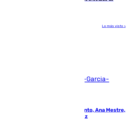
gravedad
Lo más visto >
Más noticias
Ver más >
05.08.2026
La nueva presidenta del Parlamento, Ana Mestre,
hace parada institucional en Cádiz