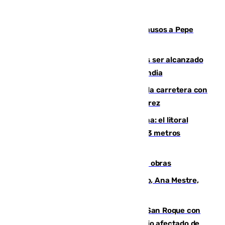
Granada despide con lágrimas y aplausos a Pepe
Habichuela
Un futbolista de 24 años muere tras ser alcanzado
por un rayo durante un partido en Tailandia
Muere un conductor tras salirse de la carretera con
su turismo en la A-480 a la altura de Jerez
Julio supera a junio en basura marina: el litoral
occidental malagueño recoge más de 33 metros
cúbicos de residuos
El Cádiz se afila ante un Granada en obras
La nueva presidenta del Parlamento, Ana Mestre,
hace parada institucional en Cádiz
Estabilizado el incendio forestal de San Roque con
19 familias aún desalojadas y un domicilio afectado de