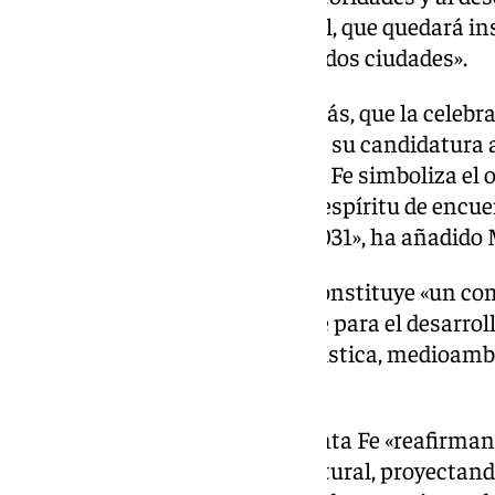
Santa Fe en la Casa Consistorial, que quedará i
permanente de unión entre las dos ciudades».
La regidora ha subrayado, además, que la celeb
clave para Granada, inmersa en su candidatura a
2031, y ha recordado que «Santa Fe simboliza el o
trascendió fronteras, y hoy ese espíritu de encue
siendo la esencia de Granada 2031», ha añadido 
El ‘Pacto de Hermanamiento’ constituye «un co
permanente y un marco estable para el desarrol
materia cultural, educativa, turística, medioamb
ciudadana».
Con esta alianza, Granada y Santa Fe «reafirman
cooperación institucional y cultural, proyectando