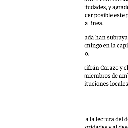
desarrollo y la unión de las dos ciudades, y ag
Granada su disposición para hacer posible este 
institucional», ha añadido en esa línea.
Desde el Ayuntamiento de Granada han subraya
renovado y consolidado» este domingo en la capit
que completa el hermanamiento.
La ceremonia, presidida por Marifrán Carazo y el
ha contado con la presencia de miembros de am
representantes de diversas instituciones locale
«Símbolo de unión»
Durante el acto se ha procedido a la lectura d
la firma solemne por ambas autoridades y al de