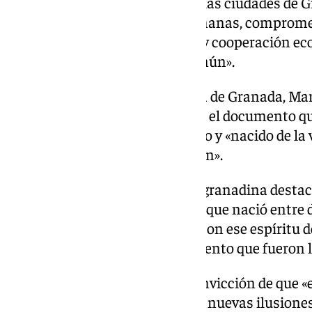
En aquella «jornada histórica», las ciudades de 
formalmente «localidades hermanas, comprome
desarrollar proyectos de apoyo y cooperación eco
cultural en áreas de interés común».
Durante aquel acto, la alcaldesa de Granada, Mari
Santa Fe, Juan Cobo, rubricaron el documento qu
institucional, aprobado en Pleno y «nacido de l
mantener viva la historia común».
En su intervención, la regidora granadina dest
suponía «la renovación del lazo que nació entre 
sellando nuestro compromiso con ese espíritu de
mundo, de diálogo y descubrimiento que fueron l
Carazo expresó entonces su convicción de que «
semilla de nuevos proyectos, de nuevas ilusione