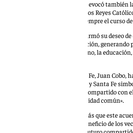
van a seguir uniendo», así como evocó también la
Capitulaciones firmadas entre los Reyes Católico
documento que cambió para siempre el curso de
De igual modo, la alcaldesa reafirmó su deseo d
«estrechando lazos de colaboración, generando 
juntas desde la cultura, el turismo, la educación, e
participación ciudadana».
Por su parte, el alcalde de Santa Fe, Juan Cobo, h
hermanamiento entre Granada y Santa Fe simbo
colaboración y el compromiso compartido con el p
y la promoción de nuestra identidad común».
El primer edil ha valorado además que este acue
cooperación institucional en beneficio de los v
«Seguiremos construyendo un futuro compartido 