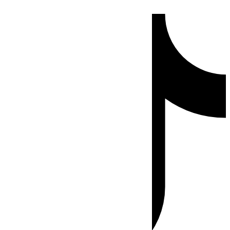
Ir
Tiktok
al
contenido