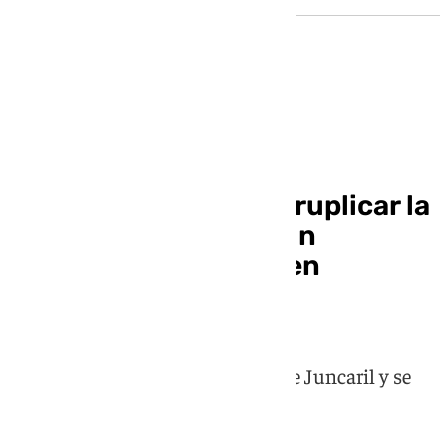
Bebido al volante
Investigado por cuadruplicar la
tasa de alcohol tras un
accidente de tráfico en
Albolote
El suceso ocurrió en el polígono de Juncaril y se
saldó sin fallecidos ni heridos