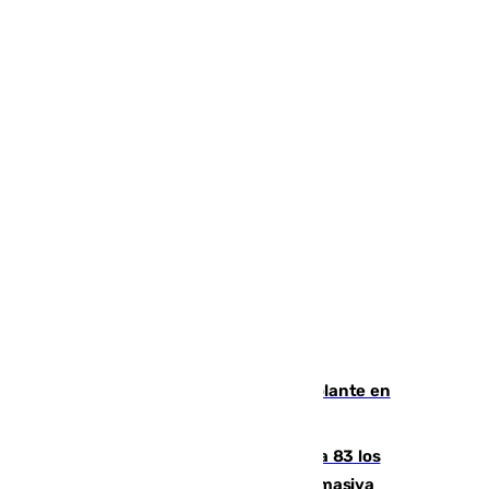
Muere un hombre de un infarto al volante en
Granada
La crisis migratoria de Ceuta eleva a 83 los
fallecidos en sus aguas tras la entrada masiva