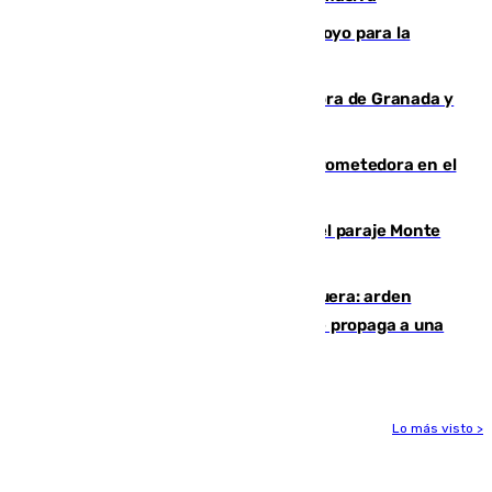
Venezuela agradece a España su apoyo para la
reconstrucción tras los terremotos
Arde un coche en el Puerto de la Mora de Granada y
provoca un incendio forestal
El año 2007, una generación muy prometedora en el
mundo del fútbol
Extinguido un incendio forestal en el paraje Monte
de la Tortuga de Málaga
Incendio en un vertedero de Antequera: arden
chatarra, muebles y palets y el fuego se propaga a una
zona de monte
Lo más visto >
Más noticias