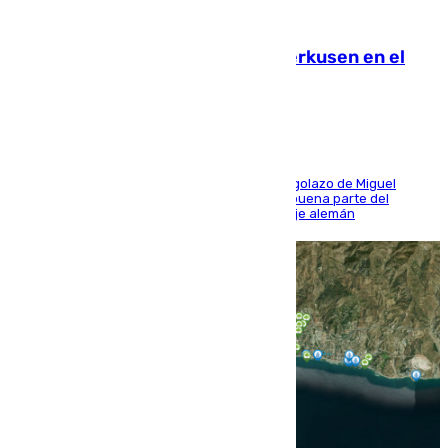
08.08.2026
El Sevilla se desinfla ante el Leverkusen en el
último ensayo (1-2)
El conjunto de Luis García se adelantó con un golazo de Miguel
Sierra y ofreció buenas sensaciones durante buena parte del
encuentro, pero acabó cediendo ante el empuje alemán