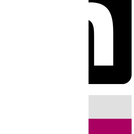
HOY
|
Sucesos
Incendios
Fútbol
LaLiga
Huelva