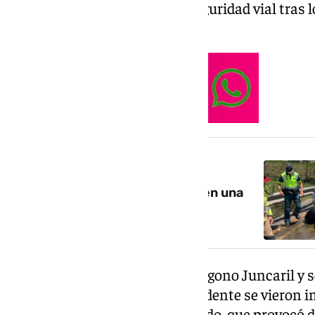
un presunto delito contra la seguridad vial tras 
viernes.
NOTICIA RELACIONADA
Un fallecido y un herido grave en una
colisión múltiple en Salobreña
El siniestro tuvo lugar en el polígono Juncaril y 
de traslado sanitario. En el accidente se vieron 
ellos conducido por el investigado, que provocó 