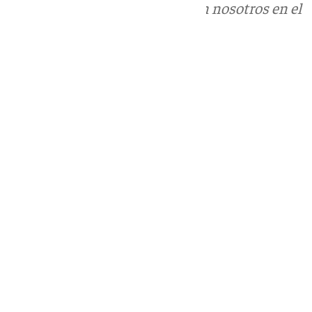
Puedes ponerte en contacto con nosotros en el
correo
informativos@101tv.es
Tags:
Sucesos
Tráfico
Últimas noticias