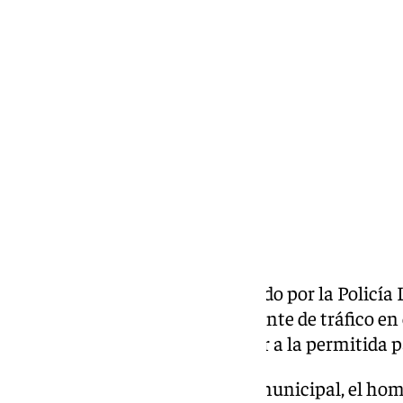
Diana Marteniuc
viernes, 5 junio 2026, 16:46
Compartir:
Un conductor ha sido investigado por la Policía
de Albolote tras sufrir un accidente de tráfico en
de alcohol cuatro veces superior a la permitida p
Según ha informado el cuerpo municipal, el hom