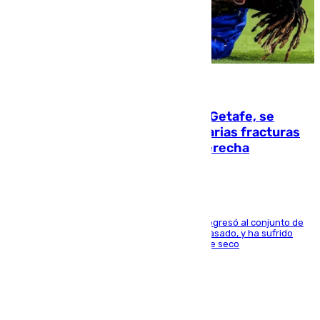
08.08.2026
Christantus Uche, delantero del Getafe, se
perderá toda la temporada por varias fracturas
en los ligamentos de su rodilla derecha
El centrocampista reconvertido en atacante regresó al conjunto de
la capital, después de salir obligado el curso pasado, y ha sufrido
una lesión que lo mantendrá un año en el dique seco