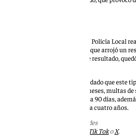
consideración.
Prueba de alcoholemia
Tras el choque, los agentes de la Policía Local re
alcoholemia al conductor, en la que arrojó un re
límite legal permitido. Ante este resultado, que
delito contra la seguridad vial.
Desde la Policía Local han recordado que este ti
penas de prisión de tres a seis meses, multas de
beneficio de la comunidad de 31 a 90 días, además
conducir por un periodo de uno a cuatro años.
Más noticias de
101TV
en las redes
sociales:
Instagram
,
Facebook
,
Tik Tok
o
X
.