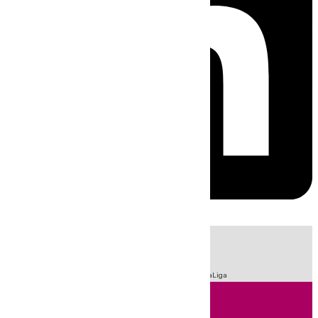
HOY
|
Fútbol
Sucesos
Primera División
Feria de Málaga
LaLiga