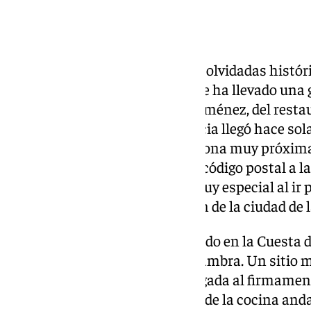
Granada era una de las grandes olvidadas histór
Michelin. Pero para este 2026 se ha llevado una g
ha recaído en la chef Cristina Jiménez, del rest
chaquetilla blanca de la provincia llegó hace s
Finca, en Loja, aunque en una zona muy próxima 
restaurante había cambiado el código postal a la 
que esta Estrella Michelin es muy especial al ir 
esencia granadina en el corazón de la ciudad de 
El restaurante Faralá está situado en la Cuesta 
entrada a los jardines de la Alhambra. Un sitio 
años se venía gestando esta llegada al firmame
combinando la mejor tradición de la cocina and