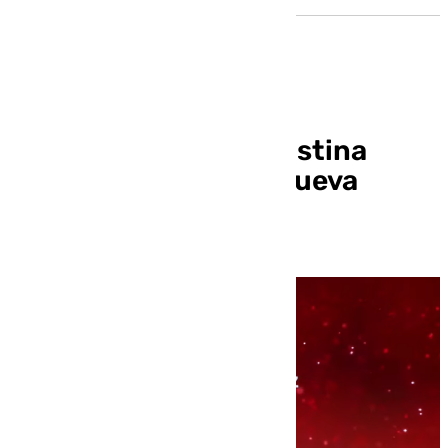
La chef granadina Cristina
Jiménez, de Faralá, nueva
Estrella Michelin