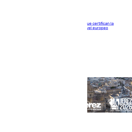
Riquelme, Deossa y Fornals firman los tantos que certifican la
superioridad bética ante un rival de máximo nivel europeo
Portada