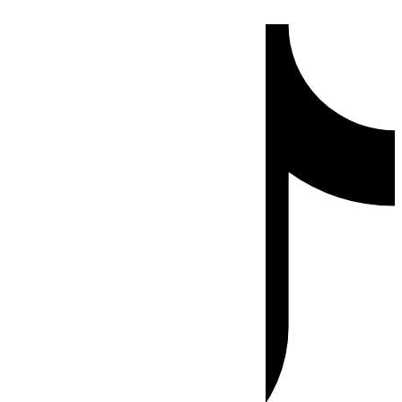
Ir
Tiktok
al
contenido