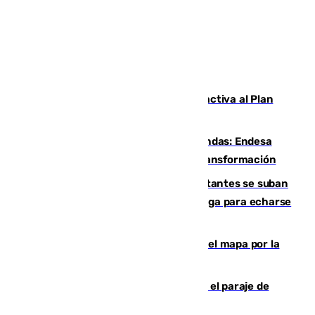
Otro incendio en Granada: el fuego activa al Plan
Infoca en Pinos Puente
Más potencia para las Tres Mil Viviendas: Endesa
pone en marcha un nuevo centro de transformación
Un cartel intenta evitar que los visitantes se suban
encima de los leones del Puerto de Málaga para echarse
una foto
Cádiz-Tinduf: veinte años cruzando el mapa por la
infancia saharaui
Estabilizado un incendio forestal en el paraje de
Arroyo Vaqueros de Estepona