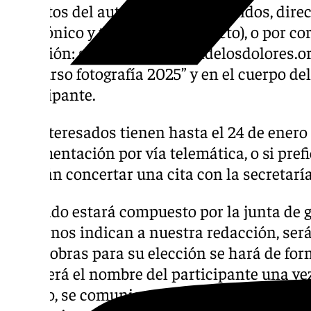
los datos del autor, (nombre, apellidos, dire
electrónico y teléfono de contacto), o por co
dirección:
secretaria@virgendelosdolores.o
Concurso fotografía 2025” y en el cuerpo de
participante.
Los interesados tienen hasta el 24 de enero 
documentación por vía telemática, o si pref
deberán concertar una cita con la secretaría
El jurado estará compuesto por la junta de 
según nos indican a nuestra redacción, será
de las obras para su elección se hará de fo
conocerá el nombre del participante una ve
El fallo, se comunicará previamente a los a