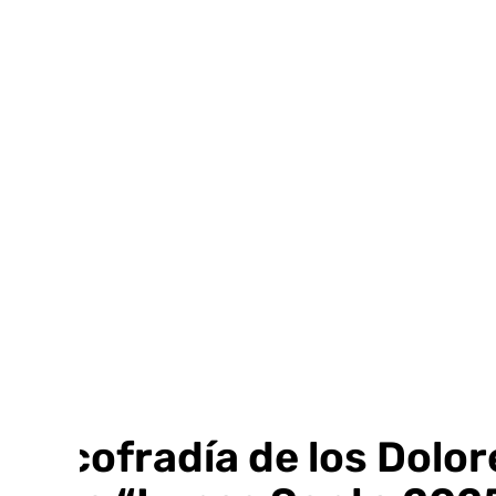
Ir
al
contenido
La cofradía de los Dolor