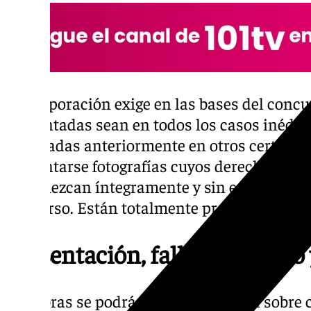
La corporación exige en las bases del concu
presentadas sean en todos los casos inédit
premiadas anteriormente en otros certámen
presentarse fotografías cuyos derechos de p
pertenezcan íntegramente y sin excepción, a
concurso. Están totalmente prohibidos los 
Presentación, fallo del jurado
Las obras se podrán presentar en un sobre ce