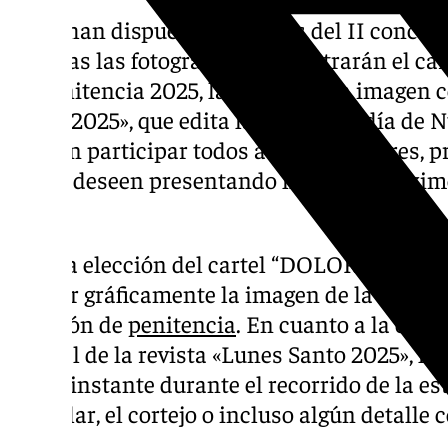
Ya se han dispuesto las bases del II concurs
elegidas las fotografías que ilustrarán el ca
de penitencia 2025, la portada y la imagen c
Santo 2025», que edita la Real Cofradía de Nt
Podrán participar todos aquellos autores, p
que lo deseen presentando hasta un máximo 
autor.
Para la elección del cartel “DOLORES Lunes
exaltar gráficamente la imagen de la titula
estación de
penitencia
. En cuanto a la elec
central de la revista «Lunes Santo 2025», la
algún instante durante el recorrido de la es
la titular, el cortejo o incluso algún detalle 