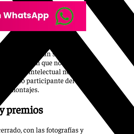
rso que las obras
as y que no hayan sido
es y resaltan que no podrán
ropiedad intelectual no
l propio participante del
fotomontajes.
 y premios
rrado, con las fotografías y