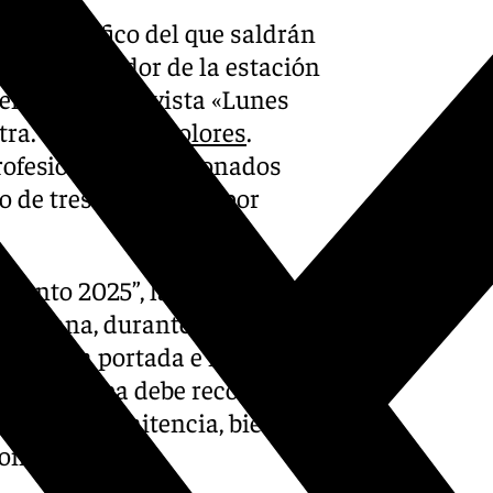
o fotográfico del que saldrán
rtel anunciador de la estación
entral de la revista «Lunes
ra. Sra. de los
Dolores
.
rofesionales o aficionados
de tres fotografías por
 Santo 2025”, la obra debe
r mariana, durante su
ción de la portada e imagen
 instantánea debe recoger
tación de penitencia, bien de
concreto.