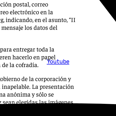
cción postal, correo
rreo electrónico en la
rg
, indicando, en el asunto, “II
l mensaje los datos del
para entregar toda la
ieren hacerlo en papel
Youtube
 de la cofradía.
gobierno de la corporación y
 inapelable. La presentación
rma anónima y sólo se
z sean elegidas las imágenes.
utores de las obras ganadoras,