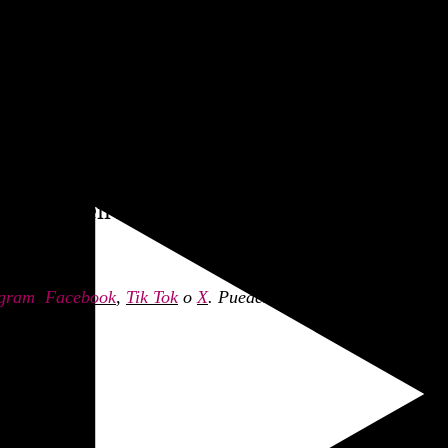
e los canales de difusión de
.
de la obra como cartel oficial
ores para la semana santa de
ta «Lunes Santo 2025” y el
 central de la publicación.
cipantes en la
web
de la
agram
,
Facebook
,
Tik Tok
o
X
. Puedes
@101tv.es