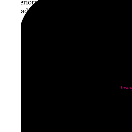
y posteriormente, se hará público a través d
la cofradía y de los medios de comunicación
El primer premio consiste en la publicación 
de la Real Cofradía de Ntra. Sra. de los Dol
2025 , el segundo será la portada de la revis
tercero lo podremos contemplar como imagen
Las bases quedan a disposición de los parti
hermandad.
Descubre más noticias de 101Tv en las redes sociales:
Inst
ponerte en contacto con nosotros en el correo
informativos