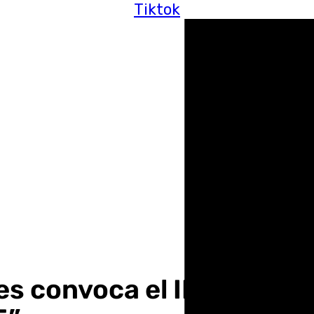
Tiktok
es convoca el II concurso