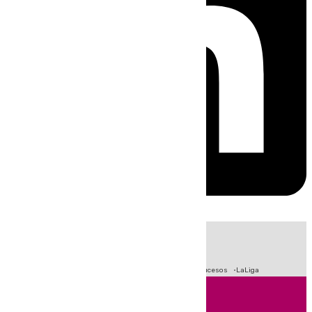
HOY
|
Fútbol
Primera División
Crisis Migratoria en Ceuta
Sucesos
LaLiga