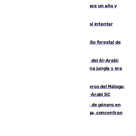
costaba 105 millones de euros menos hace un año y
jugaba en Leganés
Ceuta suma 82 fallecidos en el mar al intentar
cruzar la frontera española
Huelva eleva a emergencia el incendio forestal de
Niebla
Juanfran Funes, sobre el duro juego del Al-Arabi:
“Por momentos nos hemos metido en una jungla y era
hasta peligroso”
Ya se han estrenado los tres delanteros del Málaga:
Eneko Jauregui, bigoleador contra el Al-Arabi SC
35 mujeres asesinadas por violencia de género en
España en este 2026: Andalucía y Málaga, concentran
el foco de la tragedia