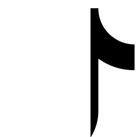
Ir
Tiktok
al
contenido