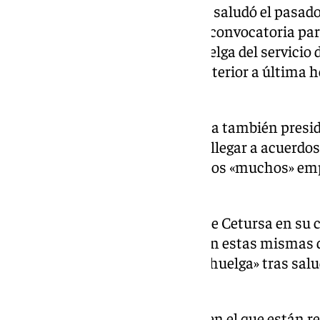
La titular andaluza de Fomento saludó el pasado
que significó a su parecer la desconvocatoria par
anunciados por el comité de huelga del servicio 
esquí de Sierra Nevada, el día anterior a última 
en la negociación.
A preguntas de los periodistas, la también presi
«fundamental poder sentarse y llegar a acuerdos
tiene para el recinto invernal y los «muchos» 
la zona.
Mostrando su disposición y la de Cetursa en su 
pasos», Díaz volvió a reclamar en estas mismas 
desconvocatoria absoluta de la huelga» tras sal
esperaba llevara «al diálogo».
Por parte del comité de huelga, en el que están 