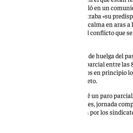
CCOO, CSIF, UGT y CGT, se señaló en un comuni
la desconvocatoria parcial mostraba «su predispo
establecimiento de un clima de calma en aras a
con la dirección que ponga fin al conflicto que se
pasado 2024».
Además de la jornada completa de huelga del pa
desconvocado también el paro parcial entre las 8,
marzo, si bien siguen convocados en principio los
mes, también en horario completo.
Para el viernes 4 de abril se prevé un paro parcia
sábados 12 y 19 de ese mismo mes, jornada compl
información facilitada en su día por los sindica
empresa.