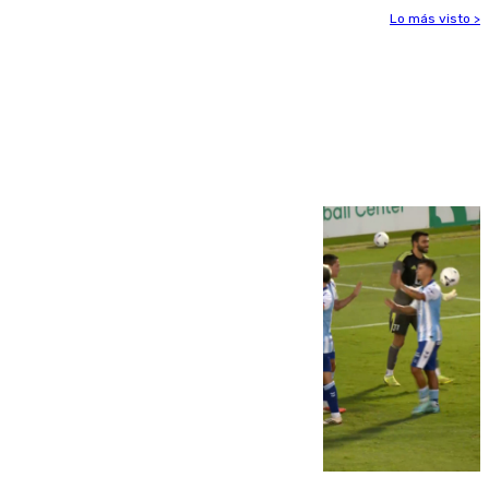
Lo más visto >
Más noticias
Ver más >