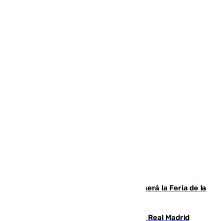
Talleres, escape room y música: así será la Feria de la
Juventud Cofrade de Málaga
El fichaje más caro de la historia del Real Madrid