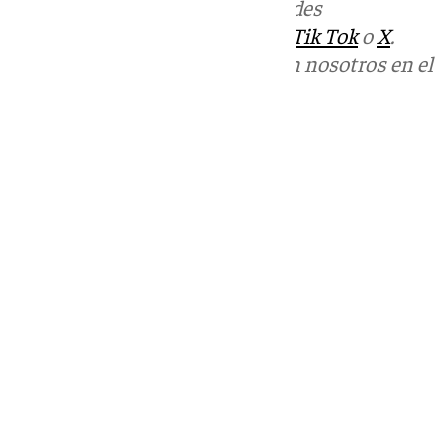
Más noticias de
101TV
en las redes
sociales:
Instagram
,
Facebook
,
Tik Tok
o
X
.
Puedes ponerte en contacto con nosotros en el
correo
informativos@101tv.es
Tags:
Últimas noticias