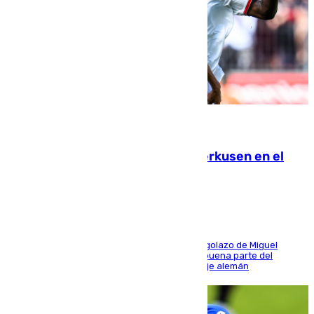
08.08.2026
El Sevilla se desinfla ante el Leverkusen en el
último ensayo (1-2)
El conjunto de Luis García se adelantó con un golazo de Miguel
Sierra y ofreció buenas sensaciones durante buena parte del
encuentro, pero acabó cediendo ante el empuje alemán