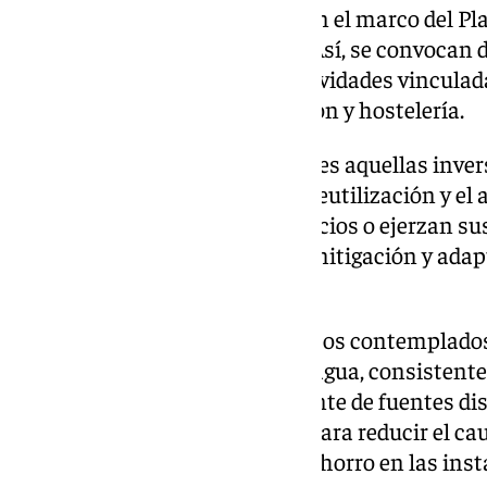
Fondos ‘Next Generation-EU’ en el marco del Pl
Transformación y Resiliencia. Así, se convocan 
empresas de alojamiento o actividades vinculada
prestan servicios de restauración y hostelería.
Serán proyectos subvencionables aquellas invers
consumo de agua mediante la reutilización y el 
turísticas que presten sus servicios o ejerzan su
como las que contribuyan a la mitigación y adap
actividad turística.
De este modo, entre los conceptos contemplados
basadas en la reutilización del agua, consistente
reutilización del agua proveniente de fuentes dis
Además, se incluyen acciones para reducir el ca
uso concreto, comportando el ahorro en las inst