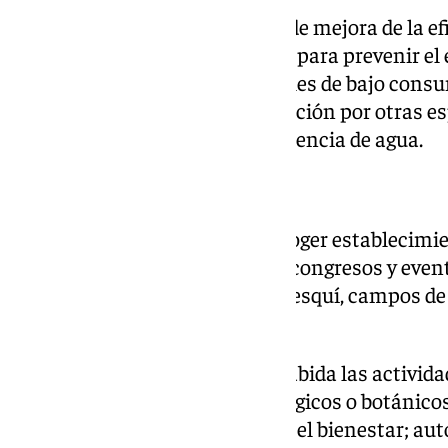
También se recogen proyectos de mejora de la efi
adaptación de infraestructuras para prevenir el ex
instalación de cubiertas vegetales de bajo consu
jardines y otras zonas de vegetación por otras 
adaptadas a la restricción o ausencia de agua.
Empresas beneficiarias
A la primera línea se podrán acoger establecimie
actividades de organización de congresos y even
desarrolladas en estaciones de esquí, campos de 
instalaciones similares.
En esta línea también tienen cabida las activida
de atracciones, acuáticos, zoológicos o botánicos
instalaciones relacionadas con el bienestar; au