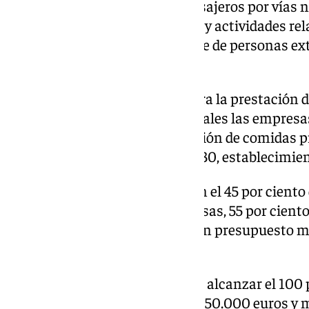
panorámicos, transporte de pasajeros por vías n
caballos y alquiler de bicicletas, y actividades 
de la lengua castellana por parte de personas ex
flamenco.
Respecto a la segunda línea, para la prestación d
hostelería, se entienden como tales las empres
puestos de comida; 5621, provisión de comidas p
otros servicios de comidas, y 5630, establecimie
En la línea 1 las ayudas cubrirán el 45 por cient
en el caso de las grandes empresas, 55 por cient
ciento para las pequeñas, con un presupuesto 
euros y máximo de un millón.
En el caso de la línea 2, se podrá alcanzar el 100 
con un presupuesto mínimo de 50.000 euros y 