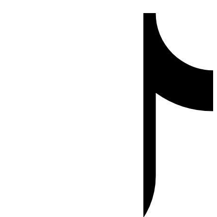
Ir
Tiktok
al
contenido