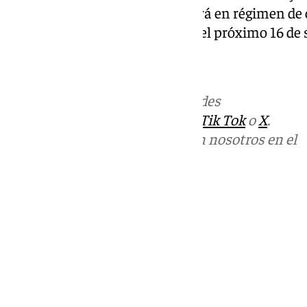
procedimiento de concesión será en régimen de 
el plazo de solicitudes expirará el próximo 16 de
Más noticias de
101TV
en las redes
sociales:
Instagram
,
Facebook
,
Tik Tok
o
X
.
Puedes ponerte en contacto con nosotros en el
correo
informativos@101tv.es
Tags:
Últimas noticias