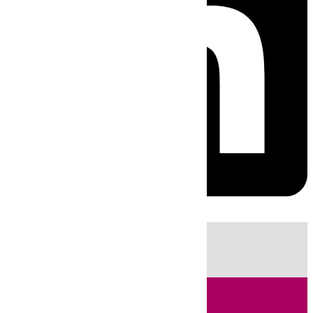
HOY
|
Sucesos
Guardia Civil
Huelva
Incendios
Fútbol