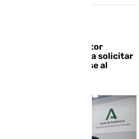
La Junta insta al sector
turístico de Granada a solicitar
ayudas para adaptarse al
cambio climático