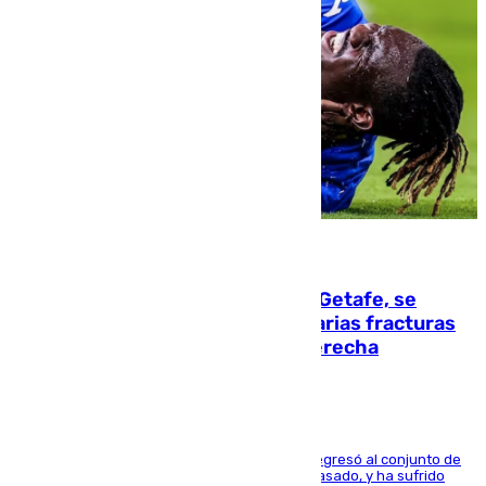
08.08.2026
Christantus Uche, delantero del Getafe, se
perderá toda la temporada por varias fracturas
en los ligamentos de su rodilla derecha
El centrocampista reconvertido en atacante regresó al conjunto de
la capital, después de salir obligado el curso pasado, y ha sufrido