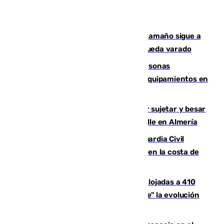
Susto en Marbella: un atún de gran tamaño sigue a
un bañista hasta la orilla de la playa y queda varado
Emvisesa refuerza la atención a personas
vulnerables con cesión de viviendas y equipamientos en
Sevilla
Condenado a dos años de cárcel por sujetar y besar
a una menor tras abordarla en plena calle en Almería
Persecución en Punta Umbría: la Guardia Civil
interviene más de 800 kilos de cocaína en la costa de
Huelva
El incendio de Niebla mantiene desalojadas a 410
personas que siguen con "incertidumbre" la evolución
del viento