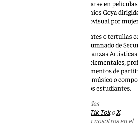
educativos que puedan encontrarse en película
anteriores ediciones de los Premios Goya dirigid
realizadas en algún sector audiovisual por mujer
También habrá posteriores debates o tertulias 
en las películas. Destinado al alumnado de Secun
Arte, Ciclos Formativos y Enseñanzas Artísticas
alumnos de los conservatorios elementales, prof
Música podrán interpretar fragmentos de partit
españolas. En este contexto un músico o compos
español ofrecerá una charla a los estudiantes.
Más noticias de
101TV
en las redes
sociales:
Instagram
,
Facebook
,
Tik Tok
o
X
.
Puedes ponerte en contacto con nosotros en el
correo
informativos@101tv.es