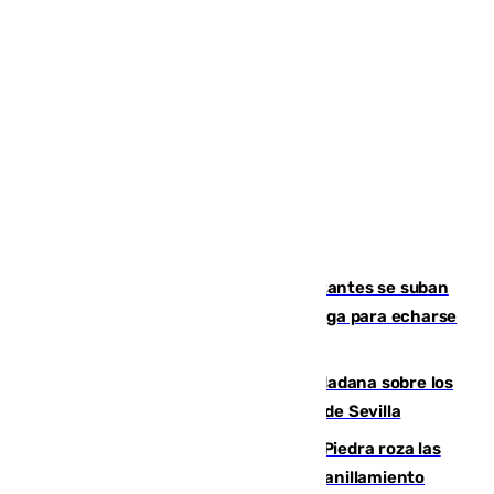
Un cartel intenta evitar que los visitantes se suban
encima de los leones del Puerto de Málaga para echarse
una foto
PSOE y Vox critican la consulta ciudadana sobre los
toldos que ha lanzado el Ayuntamiento de Sevilla
La laguna malagueña de Fuente de Piedra roza las
30.000 parejas de flamencos antes del anillamiento