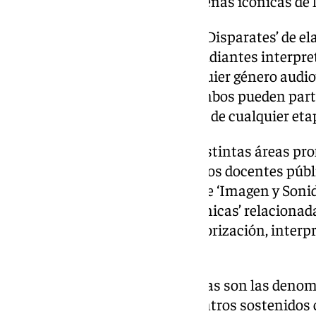
recreación de fotogramas o escenas icónicas de l
Otro certamen será el titulado ‘Disparates’ de e
audiovisuales, en el que los estudiantes interpret
español. Pueden emplear cualquier género audiov
informativo, entre otros). En ambos pueden par
sostenidos con fondos públicos de cualquier eta
Igualmente, especialistas en distintas áreas pr
impartirán talleres en los centros docentes pú
ciclos superiores de la familia de ‘Imagen y Soni
de Arte Dramático y Artes Escénicas’ relacionada
guionización, iluminación, sonorización, interpr
otros.
Otras de las actividades previstas son las denom
consisten en trabajar en los centros sostenidos