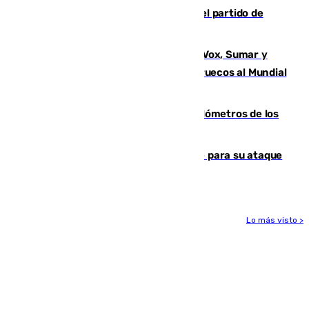
Sigue en directo la retransmisión del partido de
pretemporada Málaga-Al-Arabi
La crisis migratoria de Ceuta une a Vox, Sumar y
Podemos contra la candidatura de Marruecos al Mundial
2030
Diputación limpia de residuos 170 kilómetros de los
principales caminos del Rocío en Sevilla
El Real Madrid ficha a Yan Diomande para su ataque
por 125 millones
Lo más visto >
Más noticias
Ver más >