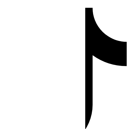
Ir
Tiktok
al
contenido