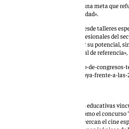
Europea de la Cultura en 2031, una meta que r
el arte, la educación y la creatividad».
«Con actividades que abarcan desde talleres es
creativos y encuentros con profesionales del sec
nuestros estudiantes a explorar su potencial, s
Granada como un motor cultural de referencia»,
https://www.101tv.es/el-palacio-de-congresos-t
localidades-en-la-gala-de-los-goya-frente-a-las
Protocolo
El protocolo recoge actuaciones educativas vinc
mundo del séptimo arte tales como el concurso ‘
plásticos o audiovisuales que acercan el cine es