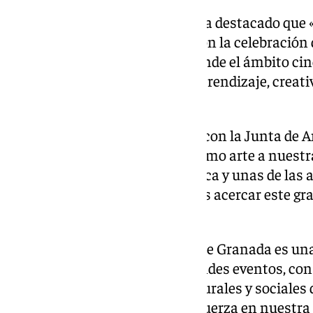
Por su parte, Marifrán Carazo ha destacado que «
epicentro cultural de España con la celebración
Granada, un evento que trasciende el ámbito ci
en una oportunidad única de aprendizaje, creati
para nuestros jóvenes».
«Desde el Ayuntamiento, junto con la Junta de 
firmemente por acercar el séptimo arte a nuestr
cine es una herramienta artística y unas de las 
atraen a los jóvenes, y queremos acercar este gr
la ciudad», ha afirmado Carazo.
La edil ha hecho hincapié en que Granada es un
su capacidad para albergar grandes eventos, co
en la organización de citas culturales y sociales 
trayectoria nos posiciona con fuerza en nuestra 