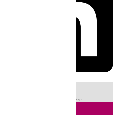
HOY
|
Fútbol
Sucesos
Primera División
LaLiga
Feria de Málaga