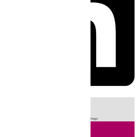
HOY
|
Fútbol
Sucesos
Primera División
LaLiga
Feria de Málaga