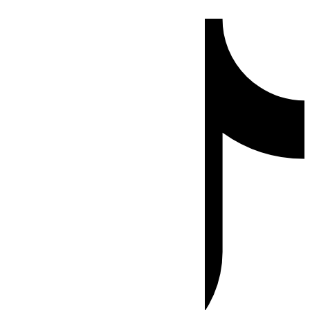
Ir
Tiktok
al
contenido