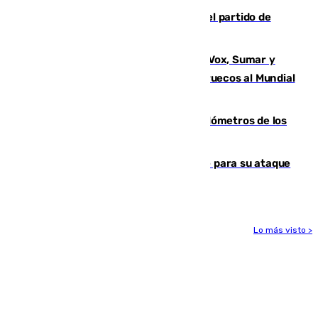
Sigue en directo la retransmisión del partido de
pretemporada Málaga-Al-Arabi
La crisis migratoria de Ceuta une a Vox, Sumar y
Podemos contra la candidatura de Marruecos al Mundial
2030
Diputación limpia de residuos 170 kilómetros de los
principales caminos del Rocío en Sevilla
El Real Madrid ficha a Yan Diomande para su ataque
por 125 millones
Lo más visto >
Más noticias
Ver más >