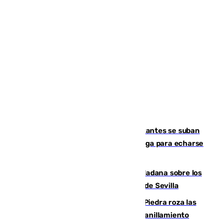
Un cartel intenta evitar que los visitantes se suban
encima de los leones del Puerto de Málaga para echarse
una foto
PSOE y Vox critican la consulta ciudadana sobre los
toldos que ha lanzado el Ayuntamiento de Sevilla
La laguna malagueña de Fuente de Piedra roza las
30.000 parejas de flamencos antes del anillamiento