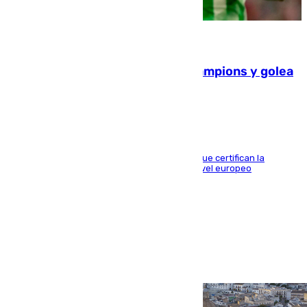
06.08.2026
El Betis supera el examen de Champions y golea
al Arsenal en Dublín (1-3)
Riquelme, Deossa y Fornals firman los tantos que certifican la
superioridad bética ante un rival de máximo nivel europeo