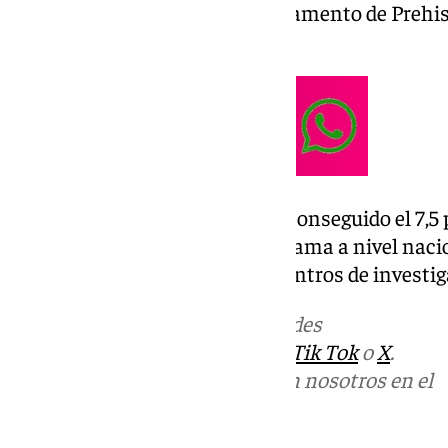
528.682,35 euros para el Departamento de Prehist
Facultad de Filosofía y Letras.
La Universidad de Granada ha conseguido el 7,5 p
con los que está dotado el programa a nivel nacion
destinados a
universidades
y centros de investi
Más noticias de
101TV
en las redes
sociales:
Instagram
,
Facebook
,
Tik Tok
o
X
.
Puedes ponerte en contacto con nosotros en el
correo
informativos@101tv.es