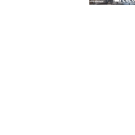
Portada
Andalucía
Sevilla
Málaga
Granada
España
Internacional
Economía
Sociedad
Cultura
Deportes
Real Betis