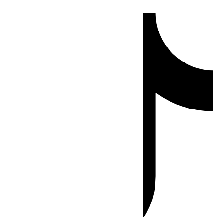
Ir
Tiktok
al
contenido