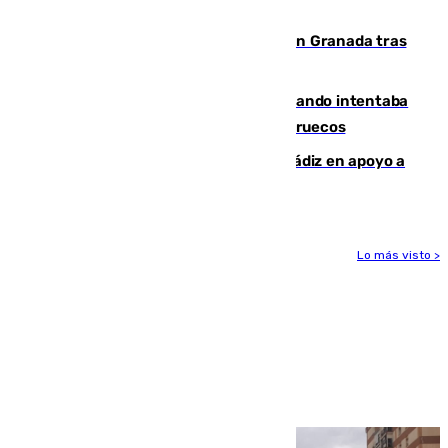
Benahavís
Angustioso rescate de una familia en Granada tras
caer su coche por un terraplén
Fallece un joven tras caer al mar cuando intentaba
entrar en parapente a Ceuta desde Marruecos
CIES NO moviliza a la provincia de Cádiz en apoyo a
la respuesta humanitaria de Ceuta
Lo más visto >
Más noticias
Ver más >