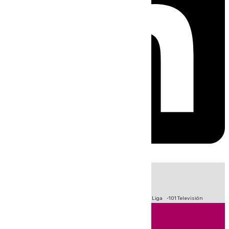
HOY
|
Fútbol
Primera División
Crisis Migratoria en Ceuta
LaLiga
101 Televisión