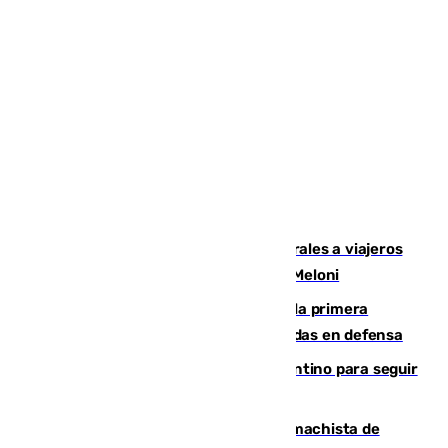
España restablece controles temporales a viajeros
procedentes de Italia como repuesta a Meloni
El Málaga cae ante el Ceuta y suma la primera
derrota de la pretemporada dejando dudas en defensa
Marruecos, la principal baza de Infantino para seguir
al frente de la FIFA
Pedro Sánchez condena el crimen machista de