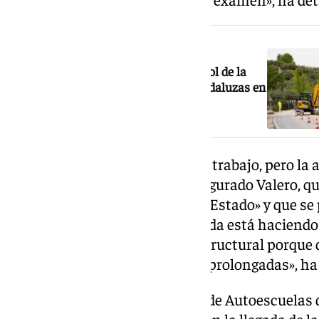
NOTICIA RELACIONADA
La DGT comienza campaña de control de la
velocidad en tramos de carreteras andaluzas en
obras
«Somos empresas que tenemos trabajo, pero la 
restringida la actividad», ha asegurado Valero, q
«un problema de estructura del Estado» y que se
«El jefe de la dirección de Granada está haciendo
enfrentamos a un problema estructural porque d
a las jubilaciones ni a las bajas prolongadas», h
Desde la Asociación Provincial de Autoescuelas