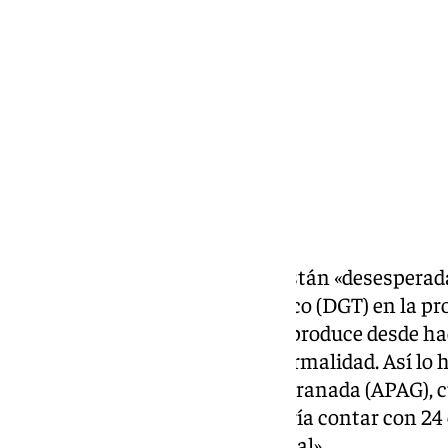
miércoles, 24 junio 2026, 11:30
Compartir:
Las autoescuelas de Granada están «desesperada
de la Dirección General de Tráfico (DGT) en la pr
personal «endémica» ya que se produce desde ha
desarrollen su actividad con normalidad. Así lo
Provincial de Autoescuelas de Granada (APAG), cu
ha indicado que Granada «debería contar con 24 
que conforman la plantilla actual».