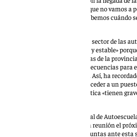
situación empeore en verano con la llegada de 
muchos alumnos acumulados que no vamos a po
clase a 11.000 personas si no sabemos cuándo s
lamentado.
Valero ha señalado que lo que el sector de las a
capacidad de examen adecuada y estable» porque 
viabilidad de las 150 autoescuelas de la provinci
sino que el problema tiene consecuencias para el
empresarial y de la ciudadanía». Así, ha recorda
«esperando examinarse para acceder a un puesto 
como el del transporte y la logística «tienen gra
vacantes».
Desde la Confederación Nacional de Autoescuel
asociaciones provinciales a una reunión el próx
mesa acciones de protesta conjuntas ante esta s