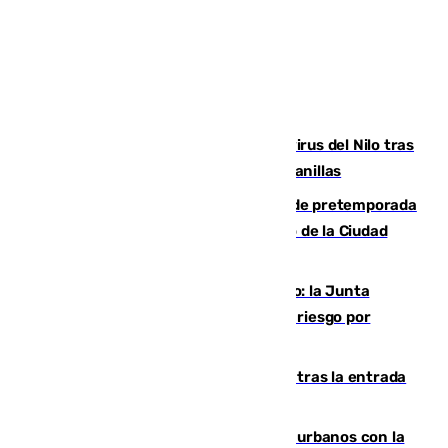
Málaga refuerza la vigilancia por el virus del Nilo tras
detectar un mosquito positivo en Campanillas
Málaga-Ceuta: cuarto compromiso de pretemporada
de los blanquiazules en busca del Trofeo de la Ciudad
Autónoma
Málaga, en alerta por el virus del Nilo: la Junta
decreta Campanillas como zona de alto riesgo por
varios casos recientes
El Gobierno registra 1.342 menores tras la entrada
masiva del pasado 30 de julio
Cádiz despide seis «puntos negros» urbanos con la