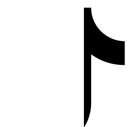
Ir
Tiktok
al
contenido