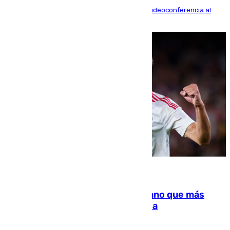
La mayoría de las comparecencias serán por videoconferencia al
residir los familiares fuera de España
07.08.2026
Juanlu Sánchez, el sexto canterano que más
dinero deja en las arcas del Sevilla