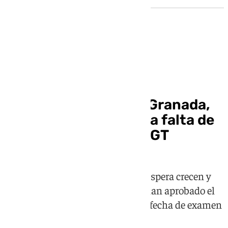
Granada
Las autoescuelas de Granada,
«desesperadas» por la falta de
examinadores de la DGT
El sector asegura que la listas de espera crecen y
hay más de 11.600 alumnos que han aprobado el
teórico y no se les puede asegurar fecha de examen
práctico