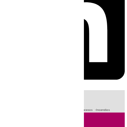
HOY
|
Fútbol
Primera División
Crisis Migratoria en Ceuta
Sucesos
Incendios