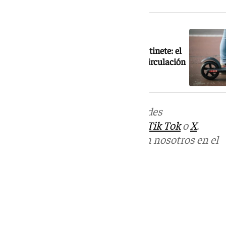
NOTICIA RELACIONADA
Adiós a los menores de 15 años en patinete: el
Gobierno endurece la normativa de circulación
Más noticias de
101TV
en las redes
sociales:
Instagram
,
Facebook
,
Tik Tok
o
X
.
Puedes ponerte en contacto con nosotros en el
correo
informativos@101tv.es
Tags:
Últimas noticias