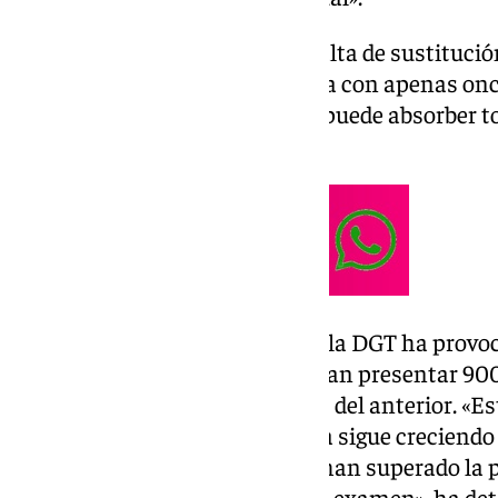
«La situación se agrava por la falta de sustitució
prolongadas, que deja a Granada con apenas on
Así es imposible, el sistema no puede absorber 
lamentado Valero.
La escasez de examinadores de la DGT ha provoc
provincia de Granada sólo puedan presentar 900
de evaluación, frente a los 1.400 del anterior. 
600 personas. La lista de espera sigue creciend
más de 11.600 alumnos que ya han superado la pr
podemos asegurar una fecha de examen», ha deta