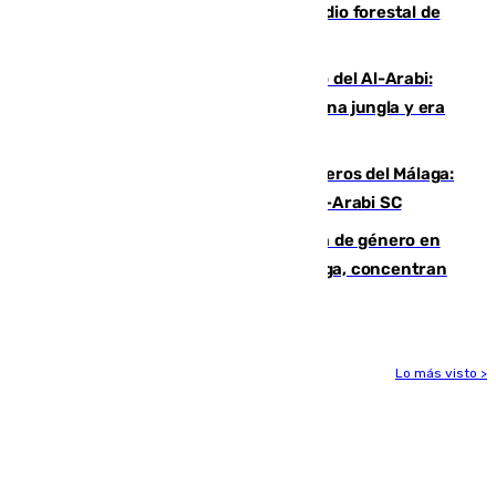
Huelva eleva a emergencia el incendio forestal de
Niebla
Juanfran Funes, sobre el duro juego del Al-Arabi:
“Por momentos nos hemos metido en una jungla y era
hasta peligroso”
Ya se han estrenado los tres delanteros del Málaga:
Eneko Jauregui, bigoleador contra el Al-Arabi SC
35 mujeres asesinadas por violencia de género en
España en este 2026: Andalucía y Málaga, concentran
el foco de la tragedia
Lo más visto >
Más noticias
Ver más >