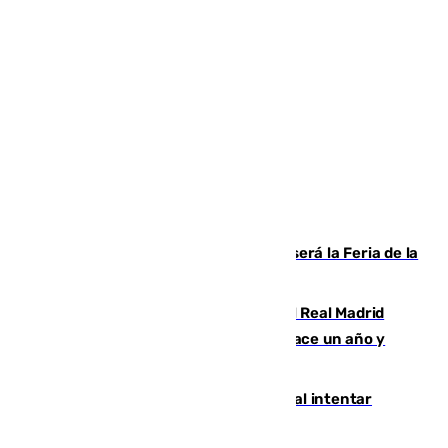
Talleres, escape room y música: así será la Feria de la
Juventud Cofrade de Málaga
El fichaje más caro de la historia del Real Madrid
costaba 105 millones de euros menos hace un año y
jugaba en Leganés
Ceuta suma 82 fallecidos en el mar al intentar
cruzar la frontera española