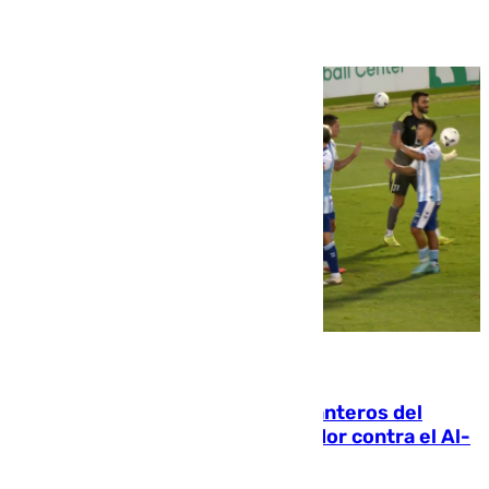
06.08.2026
Ya se han estrenado los tres delanteros del
Málaga: Eneko Jauregui, bigoleador contra el Al-
Arabi SC