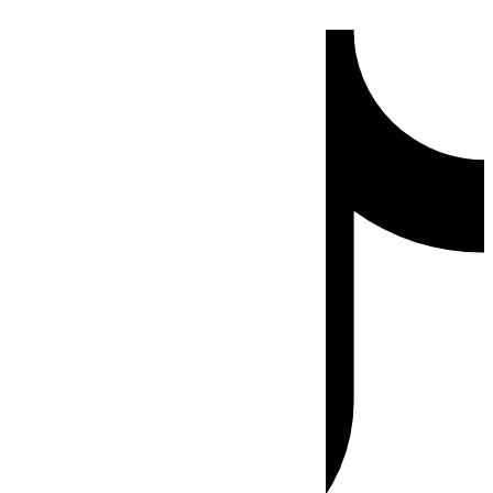
Ir
Tiktok
al
contenido