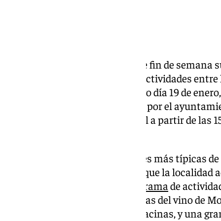
El municipio serrano acoge este fin de semana s
con un completo programa de actividades entre 
degustación el próximo domingo día 19 de enero, 
Antón de
Monachil
, organizada por el ayuntamie
repartirá en la caseta municipal a partir de las 
por ración.
Se trata de una de las actividades más típicas de
Antón, patrón de los animales, que la localidad a
domingo con un completo
programa
de activida
sábado las VI jornadas enológicas del vino de Mo
tradicional reparto de vino y chacinas, y una gra