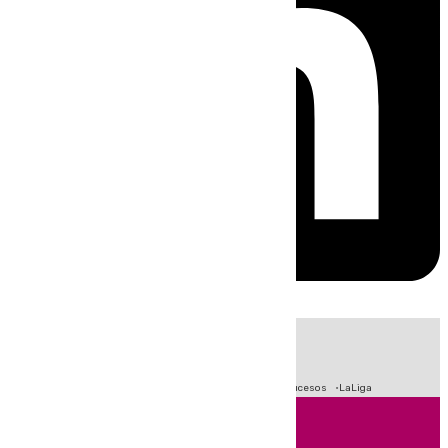
HOY
|
Fútbol
Primera División
Crisis Migratoria en Ceuta
Sucesos
LaLiga