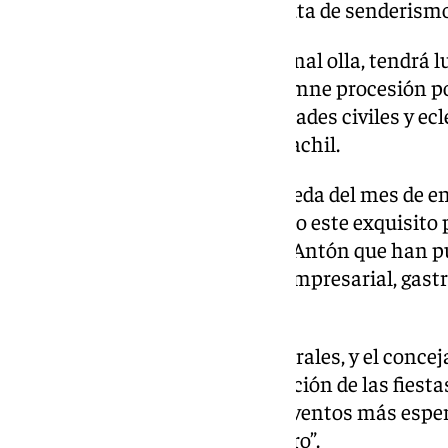
incluso poder realizar alguna ruta de senderismo 
El domingo, antes de la tradicional olla, tendrá 
Antón y posteriormente la solemne procesión por
la representación de las autoridades civiles y e
banda de música de Cájar-Monachil.
Además, durante todo lo que queda del mes de en
de Monachil seguirán ofreciendo este exquisito p
Gastronómica de la olla de San Antón que han p
ayuntamiento y la asociación empresarial, gastr
REGAMAM.
El alcalde de Monachil, José Morales, y el conceja
destacado durante la programación de las fiesta
tradicional olla, “es uno de los eventos más es
cada año durante el mes de enero”.