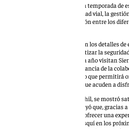
que se implementará durante la temporada de e
fundamentales como la seguridad vial, la gestión
con los usuarios y la coordinación entre los dife
seguridad.
Durante la sesión, se discutieron los detalles de 
medidas específicas para garantizar la segurida
de los miles de turistas que cada año visitan Sie
presentes destacaron la importancia de la colab
administraciones implicadas, lo que permitirá of
a los vecinos y a los visitantes que acuden a disfr
José Morales, alcalde de Monachil, se mostró sat
coordinación alcanzado y subrayó que, gracias a 
agentes involucrados, se podrá ofrecer una exp
quienes visiten la estación de esquí en los próx