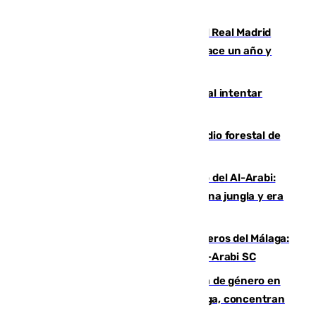
Juventud Cofrade de Málaga
El fichaje más caro de la historia del Real Madrid
costaba 105 millones de euros menos hace un año y
jugaba en Leganés
Ceuta suma 82 fallecidos en el mar al intentar
cruzar la frontera española
Huelva eleva a emergencia el incendio forestal de
Niebla
Juanfran Funes, sobre el duro juego del Al-Arabi:
“Por momentos nos hemos metido en una jungla y era
hasta peligroso”
Ya se han estrenado los tres delanteros del Málaga:
Eneko Jauregui, bigoleador contra el Al-Arabi SC
35 mujeres asesinadas por violencia de género en
España en este 2026: Andalucía y Málaga, concentran