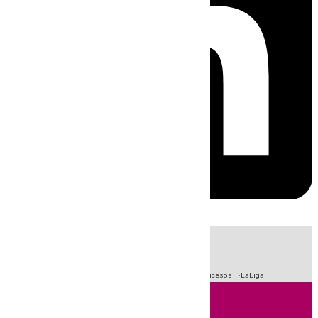
HOY
|
Fútbol
Primera División
Crisis Migratoria en Ceuta
Sucesos
LaLiga