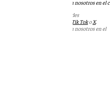
Puedes ponerte en contacto con nosotros en el 
Más noticias de
101TV
en las redes
sociales:
Instagram
,
Facebook
,
Tik Tok
o
X
.
Puedes ponerte en contacto con nosotros en el
correo
informativos@101tv.es
Tags:
Últimas noticias