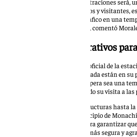
coordinación entre las administraciones será, u
mejor servicio a nuestros vecinos y visitantes, 
a la seguridad y el control del tráfico en una t
esperamos que sea muy activa», comentó Morale
Expectativas y preparativos para
A solo unos días de la apertura oficial de la esta
los preparativos para la temporada están en su 
marcará el inicio de lo que se espera sea una te
con miles de personas planeando su visita a las 
Desde la mejora de las infraestructuras hasta la
transporte y seguridad, el municipio de Monachi
ultimando todos los detalles para garantizar que
esquiadores y visitantes sea lo más segura y agr