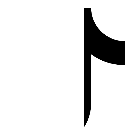
Ir
Tiktok
al
contenido