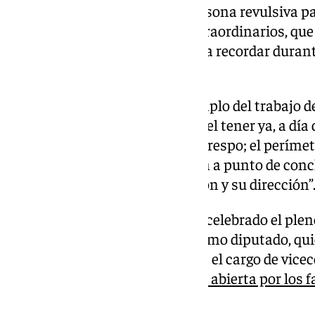
conocéis todos, ha sido una persona revulsiva p
Ha iniciado unos proyectos extraordinarios, que 
y ha dejado un legado que se va a recordar dura
provincia”, ha señalado.
Rodríguez ha puesto como ejemplo del trabajo de 
proyecto de la Senda del litoral; el tener ya, a dí
la obra del edificio Luis Bueno Crespo; el perímet
proyecto estratégico que ya está a punto de conc
se han hecho bajo su supervisión y su dirección”
Tras estas declaraciones, se ha celebrado el plen
renuncia de Nicolás Navarro como diputado, qui
compañeros para asumir ahora el cargo de vicec
momento convulso po
r la crisis abierta por los
del cáncer de mama.