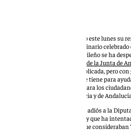
Nicolás Navarro ha formalizado este lunes su 
provincial en un pleno extraordinario celebrado e
Diputación de Granada. El motrileño se ha des
cargo de viceconsejero de Salud de la Junta de A
marcha “a una Consejería complicada, pero con 
“aportar los conocimientos” que tiene para ayuda
tan importante y tan sensible para los ciudadano
mejorar la sanidad de la provincia y de Andalucía
Navarro ha asegurado que decir adiós a la Diputaci
tenían “un proyecto en común” y que ha intentad
destacar una serie proyectos” que consideraban “e