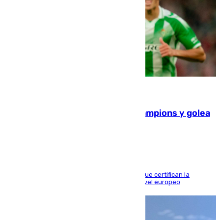
06.08.2026
El Betis supera el examen de Champions y golea
al Arsenal en Dublín (1-3)
Riquelme, Deossa y Fornals firman los tantos que certifican la
superioridad bética ante un rival de máximo nivel europeo