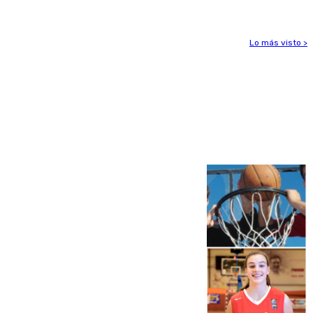
Lo más visto >
Más noticias
Ver más >