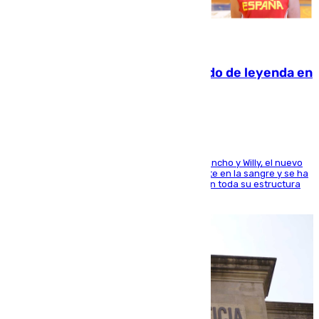
06.08.2026
La familia Hernangómez: un legado de leyenda en
el mundo del baloncesto
Desde los padres hasta la hermana junto a Francho y Willy, el nuevo
jugador del Unicaja lleva este magnífico deporte en la sangre y se ha
ido inculcando de generación en generación en toda su estructura
familiar