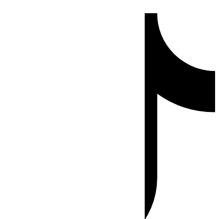
Ir
Tiktok
al
contenido