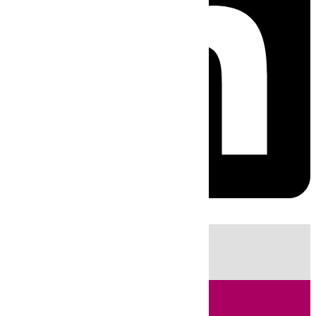
HOY
|
Fútbol
Sucesos
Ciencia
Primera División
Incendios