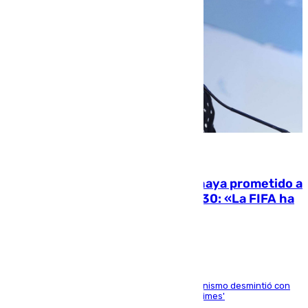
06.08.2026
El Gobierno niega que Infantino haya prometido a
Marruecos la final del Mundial 2030: «La FIFA ha
sido tajante»
La ministra Milagros Tolón asegura que el organismo desmintió con
rotundidad la información publicada por 'The Times'