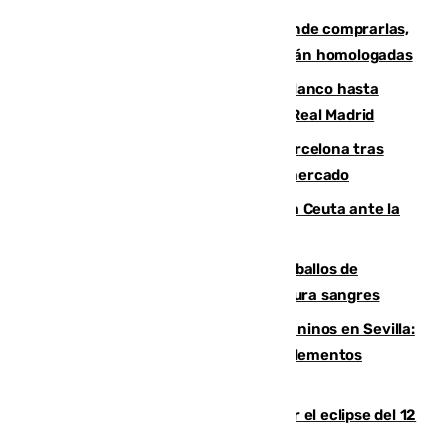
Gafas para el eclipse solar 2026: dónde comprarlas,
dónde conseguirlas y cómo saber si están homologadas
Vinícius Júnior seguirá vestido de blanco hasta
2032 tras cerrar su renovación con el Real Madrid
Rodrigo negocia su fichaje por el Barcelona tras
romper con el Madrid y revoluciona el mercado
El Rey traslada a Vivas su respaldo a Ceuta ante la
crisis migratoria
El primer ciclo de las carreras de caballos de
Sanlúcar arranca este sábado con 27 pura sangres
Continúan los cierres de parques caninos en Sevilla:
se detectan alimentos que contienen elementos
peligrosos
Estos son los mejores sitios para ver el eclipse del 12
de agosto en la provincia de Málaga