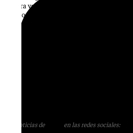
primera vez en 1991 y obtuvo el tercer grado 
2001 con una serie de agresiones sexuales y
culminaron con una nueva condena en 200
Tras permanecer años en prisión, el hombre 
grado hace aproximadamente dos años. La i
sostiene ahora que habría retomado el mi
empleó hace más de dos décadas, actuando
salidas autorizadas de la cárcel.
La causa permanece abierta y no se descar
nuevas víctimas o que se amplíen los delit
avancen las diligencias judiciales.
Más noticias de
101TV
en las redes sociales:
Ins
correo
informativos@101tv.es