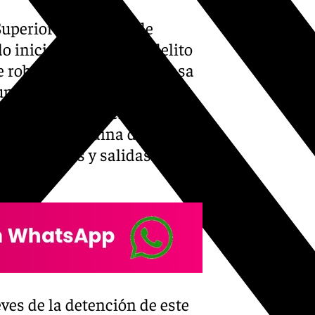
uperior de Justicia de
do inicialmente de un delito
e robo con violencia en casa
un día después de que la
s una investigación que lo
 capital granadina durante
 de permisos y salidas
ves de la detención de este