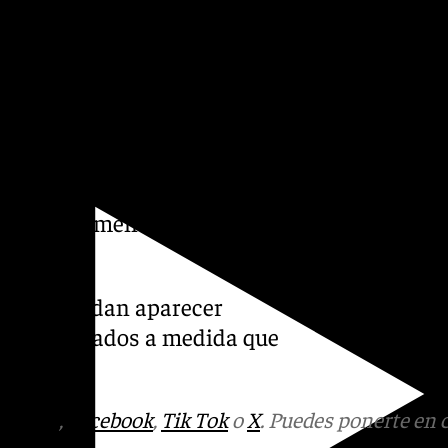
en 1999, volvió a reincidir en
 robos con violencia que
2.
volvió a acceder al tercer
nvestigación policial
smo modus operandi que
 presuntamente durante sus
ta que puedan aparecer
os investigados a medida que
tagram
,
Facebook
,
Tik Tok
o
X
. Puedes ponerte en 