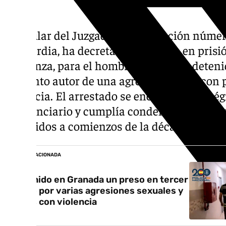
La titular del Juzgado de Instrucción núme
de guardia, ha decretado el ingreso en pris
sin fianza, para el hombre de 55 años dete
presunto autor de una agresión sexual con 
violencia. El arrestado se encontraba en ré
penitenciario y cumplía condena por delitos
cometidos a comienzos de la década de los
NOTICIA RELACIONADA
Detenido en Granada un preso en tercer
grado por varias agresiones sexuales y
robos con violencia