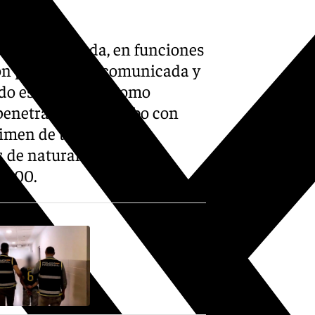
ro 4 de Granada, en funciones
ión provisional, comunicada y
nido esta semana como
penetración y un robo con
gimen de tercer grado
 de naturaleza similar
 2000.