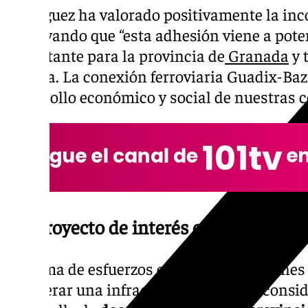
Rodríguez ha valorado positivamente la inc
subrayando que “esta adhesión viene a pot
importante para la provincia de
Granada
y 
Murcia. La conexión ferroviaria Guadix-Baza
desarrollo económico y social de nuestras 
Un proyecto de interés común
La suma de esfuerzos entre ambas regiones f
recuperar una infraestructura que se consid