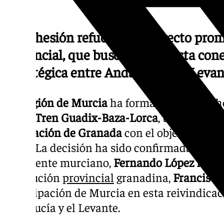
La adhesión refuerza el proyecto pro
provincial, que busca reabrir esta con
estratégica entre Andalucía y el Leva
La
Región de Murcia
ha formalizado su adh
por el Tren Guadix-Baza-Lorca
, una iniciat
Diputación de Granada
con el objetivo de re
clave. La decisión ha sido confirmada tras u
presidente murciano,
Fernando López Mira
institución
provincial
granadina,
Francis R
participación de Murcia en esta reivindicac
Andalucía y el Levante.