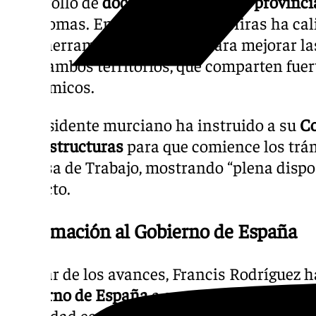
desarrollo de
doce comarcas y tres provinci
autónomas. En su carta, López Miras ha cali
«una herramienta esencial» para mejorar la
entre ambos territorios, que comparten fuert
económicos.
El presidente murciano ha instruido a su
Co
Infraestructuras
para que comience los trá
la Mesa de Trabajo, mostrando “plena dispo
proyecto.
Reclamación al Gobierno de España
A pesar de los avances, Francis Rodríguez 
Gobierno de España
a que reevalúe el estud
viabilidad económica del proyecto. «Volvemo