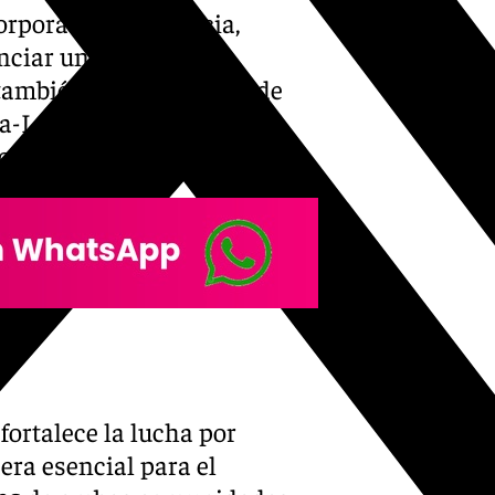
orporación de Murcia,
enciar una zona muy
también para la Región de
-Lorca es clave para el
comarcas”.
ortalece la lucha por
era esencial para el