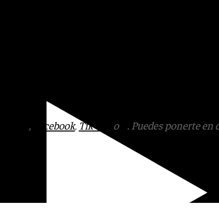
nfatizando la necesidad de
 primera reunión el pasado
sca el respaldo de la
s necesarios y avanzar en la
oviaria.
tagram
,
Facebook
,
Tik Tok
o
X
. Puedes ponerte en 