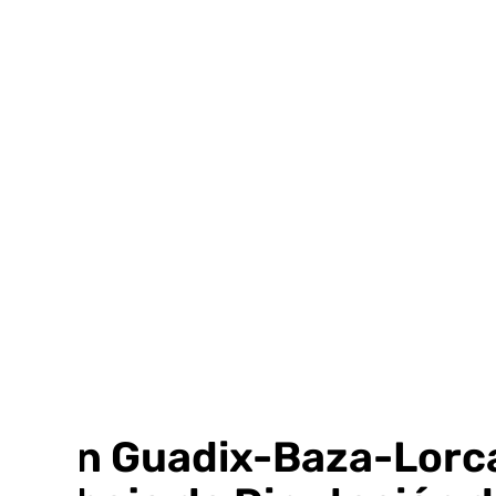
Ir
al
contenido
Tren Guadix-Baza-Lorca: