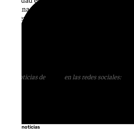
le dé una vuelta a ese estudio», ha dicho, e
atender esta histórica demanda.
La Mesa de Trabajo, que ya ha celebrado su
septiembre en el
Ayuntamiento de Baza
, bu
Comisión Europea
para conseguir los apoyo
reapertura de esta estratégica conexión ferr
Más noticias de
101TV
en las redes sociales:
Ins
correo
informativos@101tv.es
Tags:
Últimas noticias