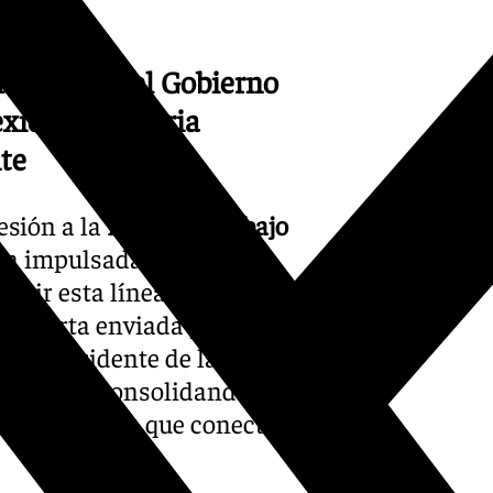
movido por el Gobierno
exión ferroviaria
nte
esión a la
Mesa de Trabajo
iva impulsada por la
abrir esta línea ferroviaria
na carta enviada por el
s
, al presidente de la
odríguez
, consolidando la
ión histórica que conectaría