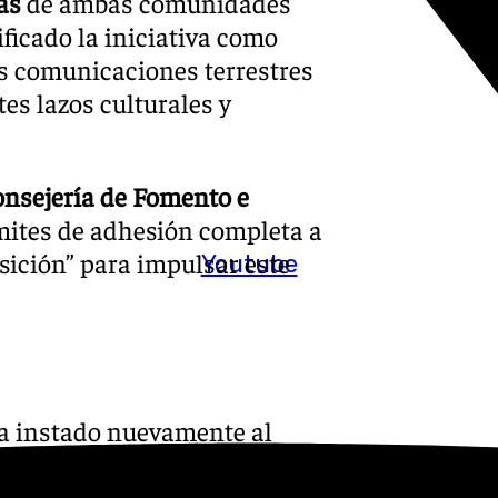
as
de ambas comunidades
ficado la iniciativa como
s comunicaciones terrestres
es lazos culturales y
nsejería de Fomento e
mites de adhesión completa a
sición” para impulsar este
Youtube
ha instado nuevamente al
io previo que desestimaba la
s a instar al Ejecutivo a que