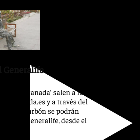
l Generalife
Lorca y Granada’ salen a la
caygranada.es y a través del
orral del Carbón se podrán
illas del Generalife, desde el