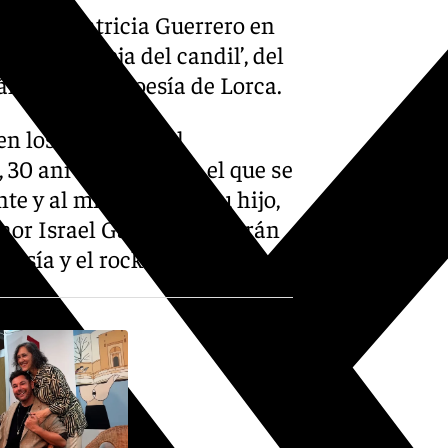
nadina Patricia Guerrero en
, tierra vieja del candil’, del
álogo con la poesía de Lorca.
en los Jardines del
30 aniversario’, con el que se
 y al mítico disco. Su hijo,
ilaor Israel Galván brindarán
oesía y el rock.