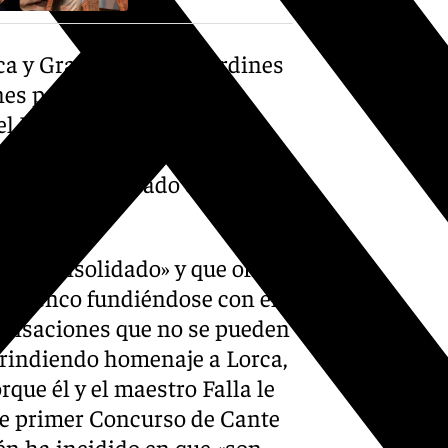
ca y Granada en los Jardines
nes por la consejera de
el Pozo, que ha estado
ifrán Carazo, y de las
un acto celebrado en la sala
muy consolidado» y que ofrece
 flamenco fundiéndose con el
sensaciones que no se pueden
s rindiendo homenaje a Lorca,
rque él y el maestro Falla le
se primer Concurso de Cante
én ha incidido en que «son