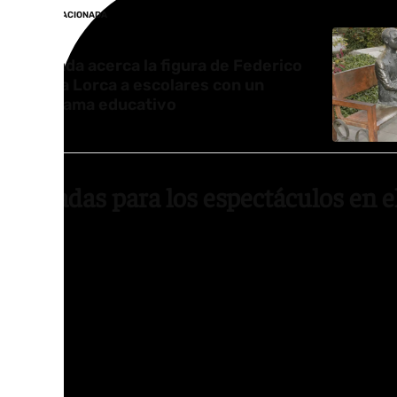
NOTICIA RELACIONADA
Granada acerca la figura de Federico
García Lorca a escolares con un
programa educativo
Entradas para los espectáculos en e
Las entradas para los tres espectáculos de ‘
venta este viernes en la página web www.lor
teléfono 662 862 145. En las taquillas del C
comprar a partir del 15 de julio y en las taqu
31 de julio.