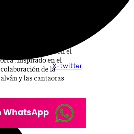
s de gran nivel. La 25ª
rdines del Generalife’
es producciones flamencas
ás universal.
da abrir el ciclo con el
orca’, inspirado en el
X-twitter
 colaboración de la
Galván y las cantaoras