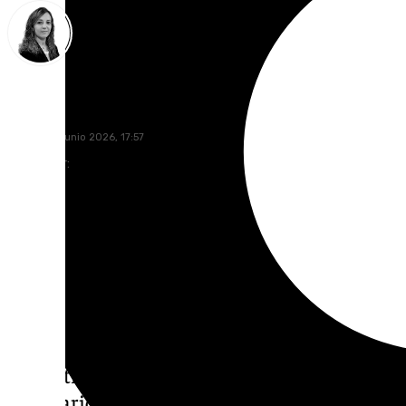
María José Ramírez
viernes, 12 junio 2026, 17:57
Compartir:
El Teatro del Generalife se volverá a conver
escenario mágico en el que se rememorará la