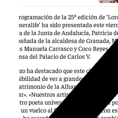
Esta programación de la 25ª edición de ‘Lor
del Generalife’ ha sido presentada este vier
Cultura de la Junta de Andalucía, Patricia d
acompañada de la alcaldesa de Granada, Mar
artistas Manuela Carrasco y Coco Reyes, en 
de prensa del Palacio de Carlos V.
Del Pozo ha destacado que este ciclo está «
«la posibilidad de ver a grandes figuras del
gran patrimonio de la Alhambra y eso son 
explicar». «Nuestros artistas llevan 25 año
a nuestro poeta universal, y es de justicia po
dieron un vuelco al flamenco en 1922 con e
Jondo», ha recordado Del Pozo, quien tambi