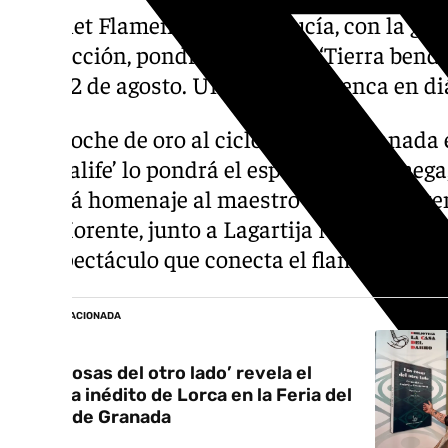
El Ballet Flamenco de Andalucía, con la gra
la dirección, pondrá en escena ‘Tierra bendita
19 al 22 de agosto. Una suite flamenca en di
Y el broche de oro al ciclo ‘Lorca y Granada 
Generalife’ lo pondrá el espectáculo ‘Omega, 
rendirá homenaje al maestro Enrique Morente
Kiki Morente, junto a Lagartija Nick y al ba
un espectáculo que conecta el flamenco, la p
NOTICIA RELACIONADA
‘Las cosas del otro lado’ revela el
poema inédito de Lorca en la Feria del
Libro de Granada