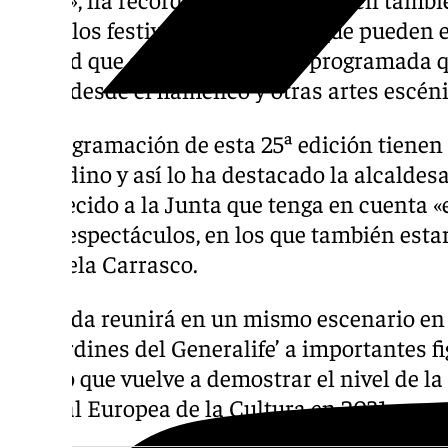
pocos los festivales en España que pueden e
calidad que caracteriza a este programada q
Lorca desde el flamenco y otras artes escéni
La programación de esta 25ª edición tienen
granadino y así lo ha destacado la alcaldesa
agradecido a la Junta que tenga en cuenta «
estos espectáculos, en los que también estar
Manuela Carrasco.
Granada reunirá en un mismo escenario en e
los Jardines del Generalife’ a importantes f
evento que vuelve a demostrar el nivel de la
Capital Europea de la Cultura en 2031.