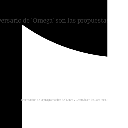
orca en el Generalife
ersario de ‘Omega’ son las propuestas de la
Presentación de la programación de 'Lorca y Granada en los Jardines del Generalife'.
MJ Ramírez