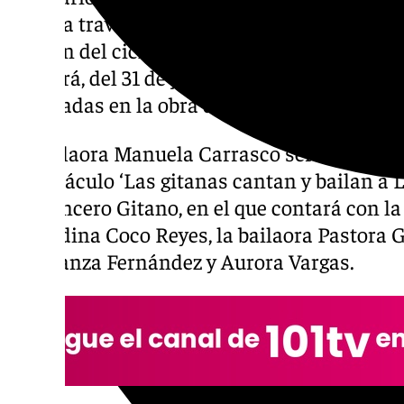
Lorca a través de tres espectáculos flamenco
edición del ciclo ‘Lorca y Granada en los Ja
ofrecerá, del 31 de julio al 29 de agosto, tr
inspiradas en la obra del poeta granadino m
La bailaora Manuela Carrasco será la encarga
espectáculo ‘Las gitanas cantan y bailan a L
Romancero Gitano, en el que contará con la
granadina Coco Reyes, la bailaora Pastora 
Esperanza Fernández y Aurora Vargas.