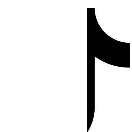
Ir
Tiktok
al
contenido