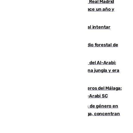
El fichaje más caro de la historia del Real Madrid
costaba 105 millones de euros menos hace un año y
jugaba en Leganés
Ceuta suma 82 fallecidos en el mar al intentar
cruzar la frontera española
Huelva eleva a emergencia el incendio forestal de
Niebla
Juanfran Funes, sobre el duro juego del Al-Arabi:
“Por momentos nos hemos metido en una jungla y era
hasta peligroso”
Ya se han estrenado los tres delanteros del Málaga:
Eneko Jauregui, bigoleador contra el Al-Arabi SC
35 mujeres asesinadas por violencia de género en
España en este 2026: Andalucía y Málaga, concentran
el foco de la tragedia