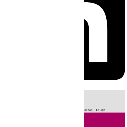
HOY
|
Fútbol
Primera División
Crisis Migratoria en Ceuta
Sucesos
LaLiga