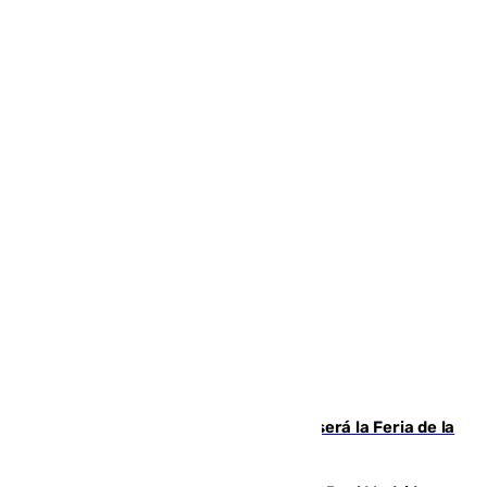
Talleres, escape room y música: así será la Feria de la
Juventud Cofrade de Málaga