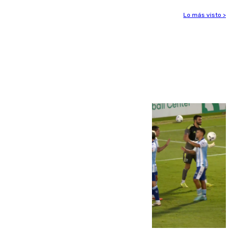
Lo más visto >
Más noticias
Ver más >