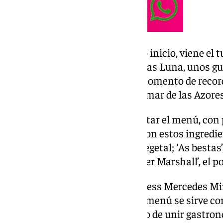
Después de este almodovariano inicio, viene el t
homenaje al mítico filme de Bigas Luna, unos g
caldo, y de ‘Mar adentro’, en el momento de recor
Amenábar, una feijoada de calamar de las Azores
El resto de platos hasta completar el menú, con 
‘Atún y chocolate’, una galleta con estos ingredie
lingote de cordero con cuscús vegetal; ‘As bestas’,
el prepostre, y ‘Bienvenido Mister Marshall’, el po
Según ha apuntado a Europa Press Mercedes Mir
responsable del restaurante, el menú se sirve co
filosofía de este establecimiento de unir gastro