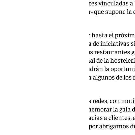
hicieron con iniciativas anteriores vinculadas a 
aprovechando la «ocasión única» que supone la 
en Granada.
Un menú que se puede disfrutar hasta el próximo
momento no viene acompañada de iniciativas sim
especiales para los Goya en otros restaurantes
Versos Sueltos y desde la patronal de la hosteler
establecimiento no saben si tendrán la oportun
algún nominado o premiado con algunos de los m
español.
La idea surgía, detallaban en sus redes, con moti
primer aniversario y «para conmemorar la gala d
Granada». «Queremos dar las gracias a clientes,
hacernos el camino más fácil y por abrigarnos d