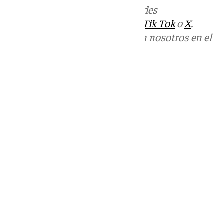
Más noticias de
101TV
en las redes
sociales:
Instagram
,
Facebook
,
Tik Tok
o
X
.
Puedes ponerte en contacto con nosotros en el
correo
informativos@101tv.es
Tags:
Últimas noticias