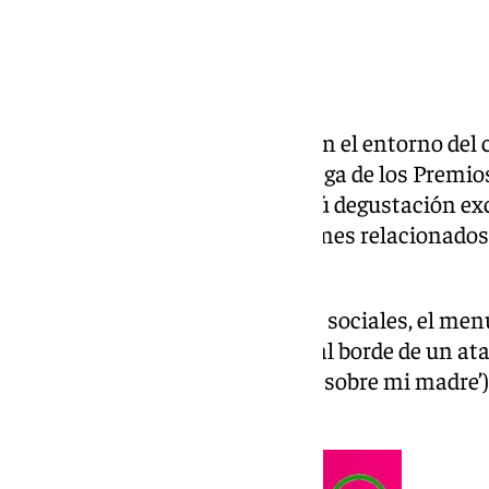
El
restaurante Versos Sueltos
, en el entorno del
diseñado con motivo de la entrega de los Premi
ciudad de la Alhambra, un menú degustación exc
llevan por nombre títulos de filmes relacionados
Academia del Cine.
Así, según detallan en sus redes sociales, el m
caliente denominado ‘Mujeres al borde de un ata
una croqueta de puchero (‘Todo sobre mi madre’) 
marinada (‘Carne trémula’).