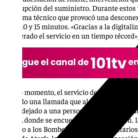
interrupción del suministro. Durante estos 
problema técnico que provocó una desconexi
entre 10 y 15 minutos. «Gracias a la digitali
recuperado el servicio en un tiempo récord»
En ese momento, el servicio de Emergencias
recibido una llamada que alerta de lo suced
había dejado a una persona herida por quem
Atarfe, donde se encuentra la subestación. 
el aviso a los Bomberos, efectivos sanitarios,
Local de Atarfe, la compañía y la inspección