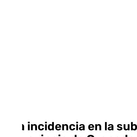
Ir
al
contenido
Una incidencia en la s