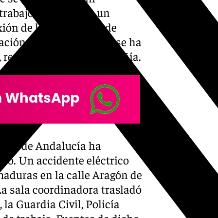
trabajos, se produjo un
ón de la instalación de
zación de la subestación se ha
, resaltan desde la compañía.
 112 de Andalucía ha
ido. Un accidente eléctrico
aduras en la calle Aragón de
La sala coordinadora trasladó
 la Guardia Civil, Policía
 de trabajo. Fuentes de dicho