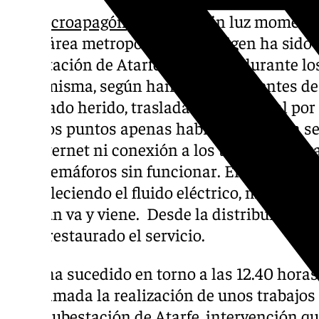
Un
microapagón
ha dejado sin luz moment
de su área metropolitana. El origen ha sido 
subestación de Atarfe producida durante l
en la misma, según han aclarado fuentes d
resultado herido, trasladado al hospital po
algunos puntos apenas habría durado un seg
sin internet ni conexión a los teléfonos du
a los semáforos sin funcionar. En otras loca
restableciendo el fluido eléctrico, mientras
que aún va y viene. Desde la distribuidora 
se ha restaurado el servicio.
Todo ha sucedido en torno a las 12.40 horas
programada la realización de unos trabajo
en la subestación de Atarfe, intervención qu