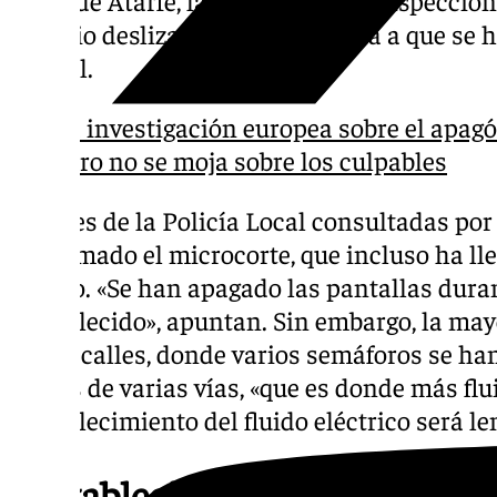
servicio deslizan que todo apunta a que se 
laboral.
La investigación europea sobre el apagó
pero no se moja sobre los culpables
Fuentes de la Policía Local consultadas po
confirmado el microcorte, que incluso ha lle
cuerpo. «Se han apagado las pantallas dura
restablecido», apuntan. Sin embargo, la ma
en las calles, donde varios semáforos se ha
cruces de varias vías, «que es donde más flui
restablecimiento del fluido eléctrico será le
Restablecimiento del suminis