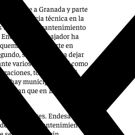
áneamente a Granada y parte
una incidencia técnica en la
os trabajos de mantenimiento
e Endesa. Un trabajador ha
r quemaduras. El corte en
undo, suficiente para dejar
rante varios minutos, así como
lizaciones, todavía se está
 que hay municipios en los
trasladan que en 15 minutos
 de este martes. Endesa tenía
s de mejora y mantenimiento
e se lleva a cabo sin