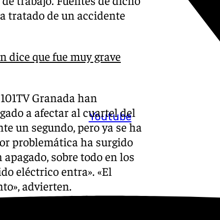
ha tratado de un accidente
n dice que fue muy grave
r 101TV Granada han
gado a afectar al cuartel del
Youtube
nte un segundo, pero ya se ha
yor problemática ha surgido
n apagado, sobre todo en los
do eléctrico entra». «El
nto», advierten.
tro en los