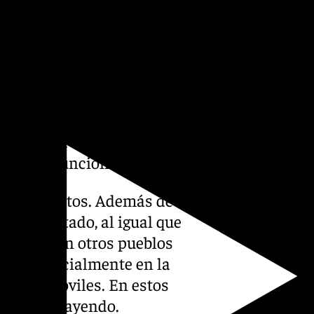
afectados ya han recuperado
 de Humilladero, que habría
uel de Góngora y el de la
 la Avenida de América con la
davía no funciona.
stintos puntos. Además de
visto afectado, al igual que
a Chana. En otros pueblos
ado, especialmente en la
léfonos móviles. En estos
continúa cayendo.