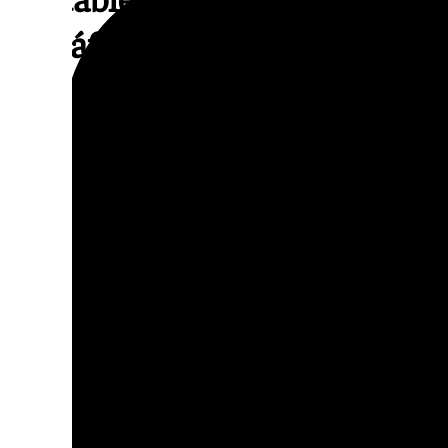
semáforos
Por el momento, algunos de los semáforos 
la luz. Son los casos del semáforo del cruce
sido el primero en apagarse, el de Poeta Man
Plaza de Isabel La Católica. El que conecta
Avenida de Dílar, en el barrio del Zaidín, to
El corte se ha percibido en la capital en di
dicha barriada, el centro de la ciudad se ha 
zonas de Villarejo, el Camino de Ronda y L
como Albolote u Ogíjares también se ha not
conexión a internet y la cobertura de los te
municipios el suministro y la conexión se 