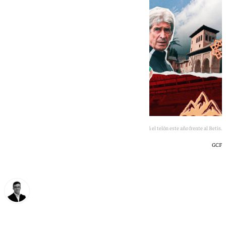
El estadio Nuevo Los Cármenes levantará el telón este año frente al Betis.
GCF
Chema Ruiz