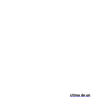
El tenista checho Lehecka, nueva víctima de un
Rafa Jódar que está siendo imparable