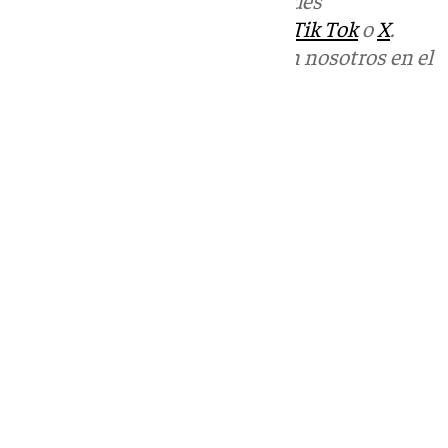
sociales:
Instagram
,
Facebook
,
Tik Tok
o
X
.
Puedes ponerte en contacto con nosotros en el
correo
informativos@101tv.es
Tags:
Fútbol
LaLiga
Últimas noticias