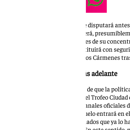
Para el Granada, el encuentro se disputará ante
veraniega adquiera velocidad. Será, presumible
de contacto, si no la última, antes de su concen
1 y el 5 de agosto. Lo que sí constituirá con segur
reencuentro con su afición en Los Cármenes tras
Los precios se conocerán más adelante
El club rojiblanco ha informado de que la polític
para adquirir las entradas para el Trofeo Ciudad
próximamente a través de los canales oficiales de
avanzado, no obstante, que el duelo entrará en 
2027, por lo que aquellos aficionados que ya lo 
tener que pasar por la taquilla. En este sentido, 