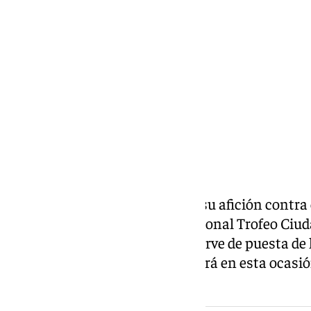
miércoles, 17 junio 2026, 19:34
Compartir:
El Granada se presentará ante su afición contra e
anunciado la disputa del tradicional Trofeo Ciu
veraniego que habitualmente sirve de puesta de 
Cármenes. El encuentro se jugará en esta ocasión 
20.00 horas.