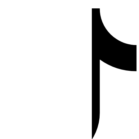
Ir
Tiktok
al
contenido