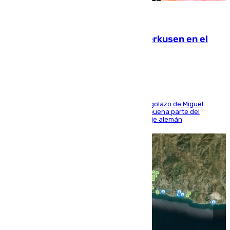
08.08.2026
El Sevilla se desinfla ante el Leverkusen en el
último ensayo (1-2)
El conjunto de Luis García se adelantó con un golazo de Miguel
Sierra y ofreció buenas sensaciones durante buena parte del
encuentro, pero acabó cediendo ante el empuje alemán