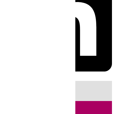
HOY
|
Sucesos
Incendios
Tenis
Fútbol
LaLiga