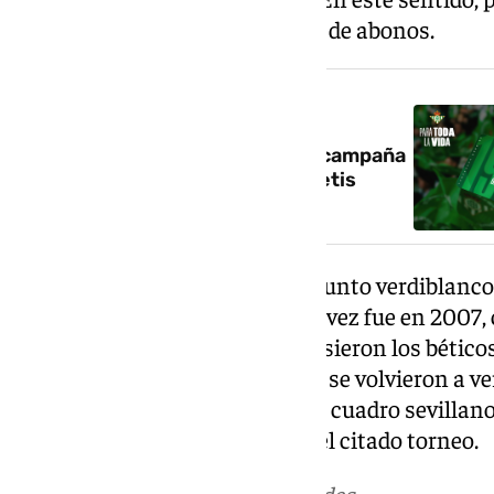
fechado el inicio de la campaña de abonos.
NOTICIA RELACIONADA
‘Para toda la vida’, comienza la campaña
de renovación de abonos del Betis
No es la primera vez que el conjunto verdiblanco
presentación estival. La última vez fue en 2007, 
en Segunda División B. Se impusieron los bético
de José Mari. En 2015 y en 2020 se volvieron a v
en ambos casos con victoria del cuadro sevillano 
bien fueron duelos al margen del citado torneo.
Más noticias de
101TV
en las redes