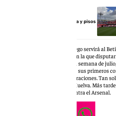
NOTICIA RELACIONADA
Llegan los recortes al Granada:
despidos, renovaciones a la baja y pisos
compartidos para jugadoras
La 42ª edición del trofeo veraniego servirá al Be
rodaje de cara a una campaña en la que disput
funcionar a partir de la segunda semana de julio, 
conjunto rojiblanco será uno de sus primeros c
primero, ubicado entre concentraciones. Tan solo 
se enfrentará al Recreativo de Huelva. Más tarde, 
intensidad con un amistoso contra el Arsenal.