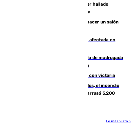
Muere un hombre de 58 años tras ser hallado
inconsciente en una piscina en Cómpeta
Un tribunal federal impide a Trump hacer un salón
de baile en la Casa Blanca
Incendios de Castellón: la superficie afectada en
Tírig roza las 400 hectáreas
Muere un peatón tras ser atropellado de madrugada
en la carretera A-7 a su paso por Málaga
El Granada cierra su puesta a punto con victoria
Un mes de la tragedia de Los Gallardos, el incendio
que acabó con la vida de 14 personas y arrasó 5.200
hectáreas
Lo más visto >