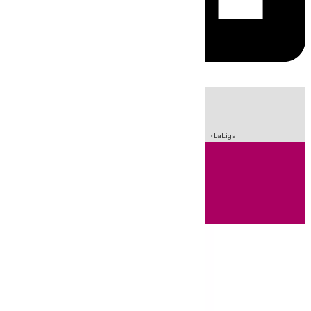
HOY
|
Sucesos
Incendios
Fútbol
Crisis Migratoria en Ceuta
LaLiga
Andalucía