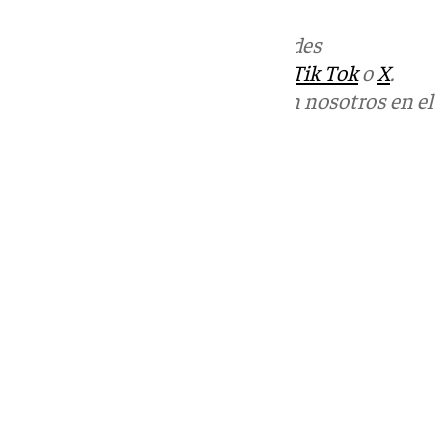
Más noticias de
101TV
en las redes
sociales:
Instagram
,
Facebook
,
Tik Tok
o
X
.
Puedes ponerte en contacto con nosotros en el
correo
informativos@101tv.es
Tags:
Últimas noticias