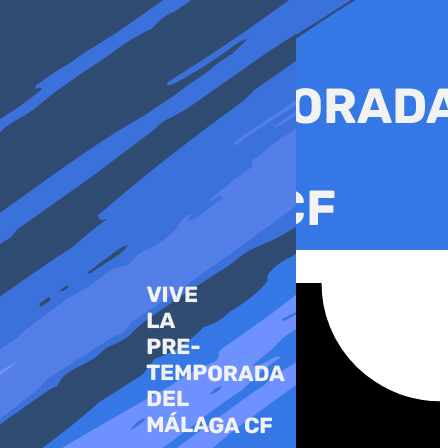
Ir
al
contenido
Tiktok