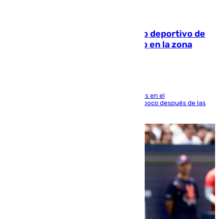
09.08.2026
Un incendio en un local del puerto deportivo de
Fuengirola genera una gran susto en la zona
El fuego se originó alrededor de las 20.45 horas en el
establecimiento El Cateto y quedó extinguido poco después de las
21.10 horas