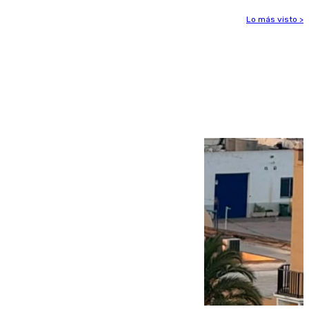
Lo más visto >
Más noticias
Ver más >