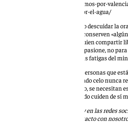
de-los-desamparados-hoy-rezamos-por-valencia-
espana-que-estan-sufriendo-por-el-agua/
El Papa también ha instado a no descuidar la orac
también ha pedido al clero que conserven «algú
hermano o una hermana con quien compartir lib
corazón; cultivar algo que nos apasione, no para 
descansar de manera sana de las fatigas del mini
«Hay que tenerle miedo a esas personas que est
el centro, que quizá por demasiado celo nunca
para sí mismos. Eso no es bueno, se necesitan 
cada sacerdote y cada consagrado cuiden de sí m
Descubre más noticias de 101Tv en las redes soc
Tok
o
X
. Puedes ponerte en contacto con nosotro
informativos@101tv.es
.