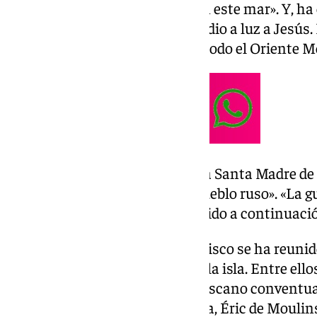
«todas las tierras que circundan este mar». Y, h
para Tierra Santa, donde María dio a luz a Jesús. 
para el Líbano, para Siria, para todo el Oriente M
Así, Francisco ha deseado que la Santa Madre de
para el pueblo ucraniano y el pueblo ruso». «La g
¡Paz al mundo entero!», ha añadido a continuaci
Antes del rezo dominical, Francisco se ha reunido
consagrados y seminaristas de la isla. Entre ello
Francisco Javier Bustillo, franciscano conventual
Conferencia Episcopal Francesa, Éric de Moulin