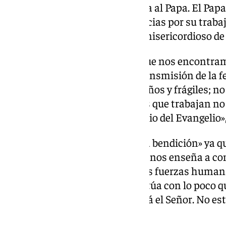
y el párroco dieron la bienvenida al Papa. El Pap
aquí, con su vida entregada; gracias por su trab
gracias por ser signo del amor misericordioso de 
«En el contexto europeo en el que nos encontra
desafíos relacionados con la transmisión de la f
cada día, descubriéndose pequeños y frágiles; 
poderosos; los ambientes en los que trabajan n
favorables para acoger el anuncio del Evangelio»,
A su juicio, «esta pobreza es una bendición» ya q
de querer ir por nuestra cuenta, nos enseña a co
como algo que no depende de las fuerzas humanas
Señor, que siempre trabaja y actúa con lo poco 
olvidemos esto: en el centro está el Señor. No est
alertado el Papa.