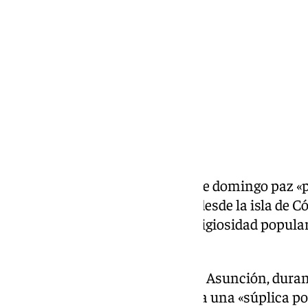
domingo, 15 diciembre 2024, 14:58
Compartir:
El
Papa
Francisco ha pedido este domingo paz «pa
asoman al mar Mediterráneo» desde la isla de Có
participar en el congreso ‘La religiosidad popular
celebra en Ajaccio.
Desde la Catedral de María de la Asunción, durant
instado a rezar a la Virgen María una «súplica por