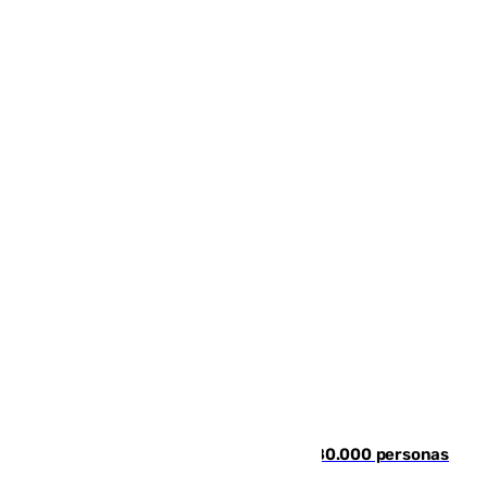
Nuevos datos de la crisis en Ceuta: 80.000 personas
se colaron durante la entrada masiva