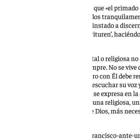
En este sentido, ha advertido de que «el primado d
que podamos quedarnos dormidos tranquilament
responsabilidades». Por ello, ha instado a discern
actividades exteriores no nos ‘trituren’, haciénd
interior».
Para
Francisco
, «la vida sacerdotal o religiosa n
pronunciado una vez y para siempre. No se vive d
contrario, la alegría del encuentro con Él debe r
momento es necesario volver a escuchar su voz y 
«Recordemos esto: nuestra vida se expresa en l
pero, cuanto más un sacerdote, una religiosa, un r
desgasta, trabaja por el Reino de Dios, más nece
mismo», ha apostillado.
https://www.101tv.es/el-papa-francisco-ante-un