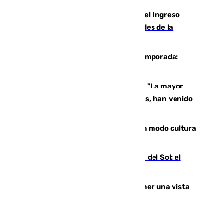
Cádiz aumenta un 15% en el cobro del Ingreso
Mínimo Vital junto a otras particularidades de la
provincia
La 'delicatessen' de Isco en la pretemporada:
pisadita y cañito ante el Bournemouth
Un testimonio del colapso en Ceuta: "La mayor
parte de los que han venido son víctimas, han venido
engañados"
Torrenueva Costa pone el verano en modo cultura
con actividades para todos los públicos
Este es el palmarés del Trofeo Costa del Sol: el
Málaga lidera la tabla con 12 triunfos
Estos son los mejores sitios para tener una vista
privilegiada del eclipse en Andalucía