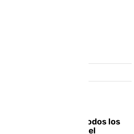
Andalucía
El Vaticano cancela todos los
actos del Papa hasta el