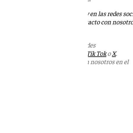
Descubre más noticias de 101Tv en las redes soc
Tok
o
X
. Puedes ponerte en contacto con nosotro
informativos@101tv.es
Más noticias de
101TV
en las redes
sociales:
Instagram
,
Facebook
,
Tik Tok
o
X
.
Puedes ponerte en contacto con nosotros en el
correo
informativos@101tv.es
Tags:
Últimas noticias