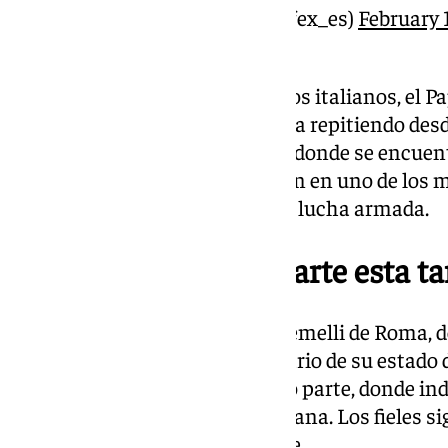
— Papa Francisco (@Pontifex_es)
February 
Tal y como indican varios medios italianos, el P
misma noche, un ritual que lleva repitiendo desd
perdido desde el hospital desde donde se encuent
con sus mensajes de paz y unión en uno de los
país, que se encuentra en plena lucha armada.
Se espera un nuevo parte esta ta
Desde el Hospital Policlínico Gemelli de Roma, 
Padre, han ido informando a diario de su estado 
este martes, se espera un nuevo parte, donde ind
modificaciones desde esta mañana. Los fieles s
más pronta de su representante.