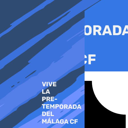
Ir
al
contenido
Tiktok