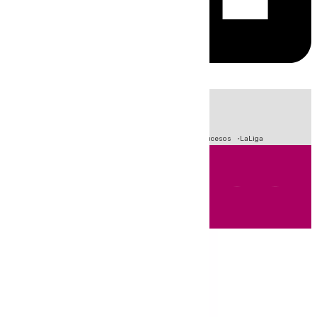
HOY
|
Fútbol
Primera División
Crisis Migratoria en Ceuta
Sucesos
LaLiga
Andalucía