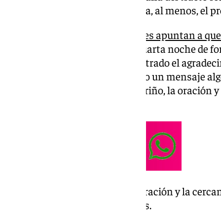
suspender todos sus actos hasta, al menos, el p
Eso sí,
las últimas informaciones apuntan a que 
reservado
y que ha pasado su cuarta noche de for
oficial del Papa en ‘X’, se ha mostrado el agrade
estado de su salud y ha expuesto un mensaje alg
seguidores: «Os agradezco, el cariño, la oración 
acompañando estos días».
Os agradezco el cariño, la oración y la cerca
acompañando en estos días.