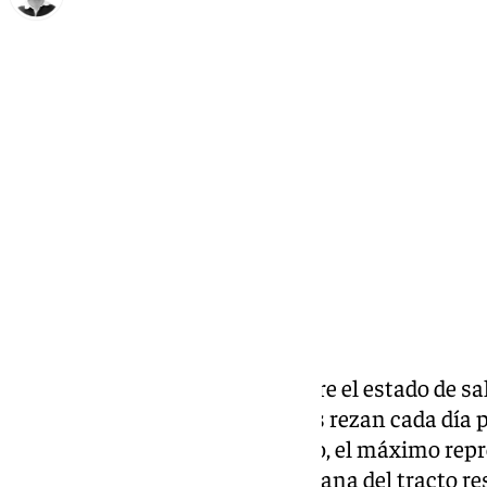
Ignacio Pérez
martes, 18 febrero 2025, 17:26
Compartir:
Las últimas informaciones sobre el estado de sa
preocupado a sus fieles, quienes rezan cada día p
Según indican desde el Vaticano, el máximo repre
sufre una infección polimicrobiana del tracto res