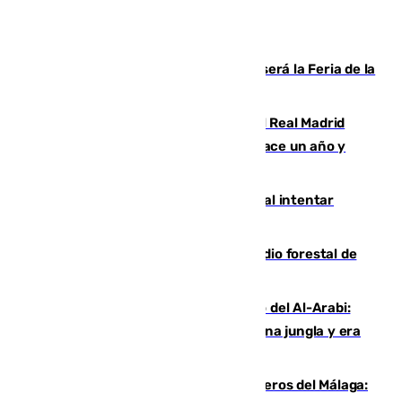
Talleres, escape room y música: así será la Feria de la
Juventud Cofrade de Málaga
El fichaje más caro de la historia del Real Madrid
costaba 105 millones de euros menos hace un año y
jugaba en Leganés
Ceuta suma 82 fallecidos en el mar al intentar
cruzar la frontera española
Huelva eleva a emergencia el incendio forestal de
Niebla
Juanfran Funes, sobre el duro juego del Al-Arabi:
“Por momentos nos hemos metido en una jungla y era
hasta peligroso”
Ya se han estrenado los tres delanteros del Málaga: