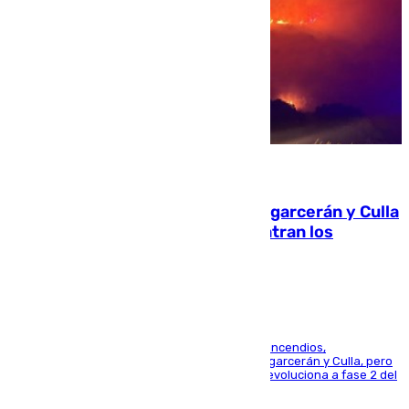
08.08.2026
Incendios de Castellón: Sierra Engarcerán y Culla
evolucionan positivamente y centran los
esfuerzos en Tírig
La UME se suma al operativo de control de los incendios,
progresando adecuadamente los de Sierra Engarcerán y Culla, pero
centrando todo el empeño en el de Culla, que evoluciona a fase 2 del
PEIF