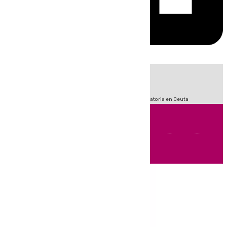
HOY
|
Sucesos
Fútbol
LaLiga
Primera División
Crisis Migratoria en Ceuta
Andalucía