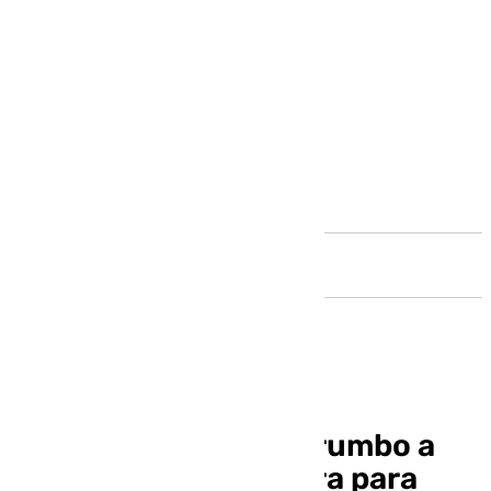
Andalucía
En directo la Flotilla rumbo a
Gaza: Israel se prepara para