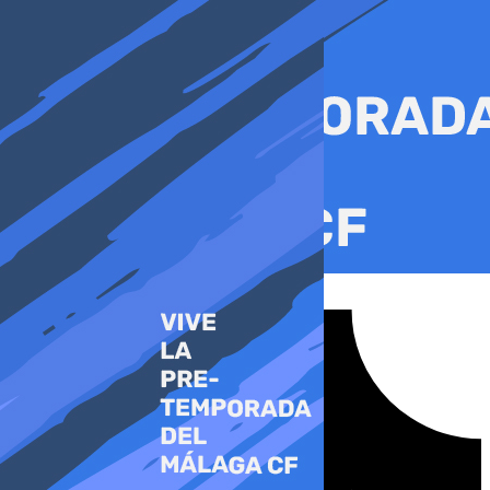
Ir
al
contenido
Tiktok