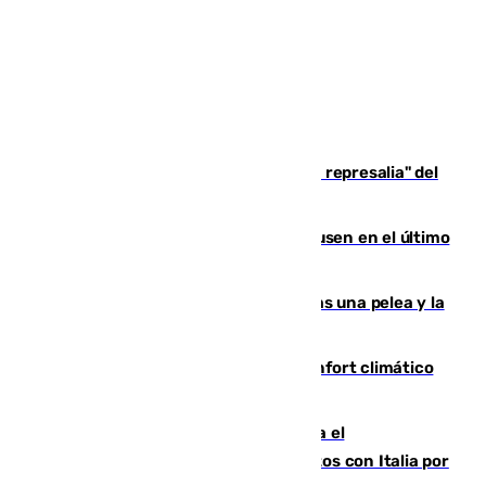
Italia responde ante las "medidas de represalia" del
Gobierno de Sánchez
El Sevilla se desinfla ante el Leverkusen en el último
ensayo (1-2)
Tensión en la prisión de Alhaurín tras una pelea y la
incautación de un punzón
Málaga contabiliza 148 zonas de confort climático
para enfrentar las altas temperaturas
Marlaska notifica a la Unión Europea el
restablecimiento de controles fronterizos con Italia por