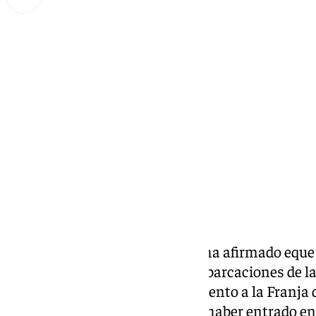
Miguel Alfonso
miércoles, 1 octubre 2025, 17:34
Compartir:
La
Global Sumud Flotilla (GSF)
ha afirmado eque 
se han aproximado a varias embarcaciones de la 
mientras continúa su acercamiento a la Franja d
naval impuesto por Israel, tras haber entrado en